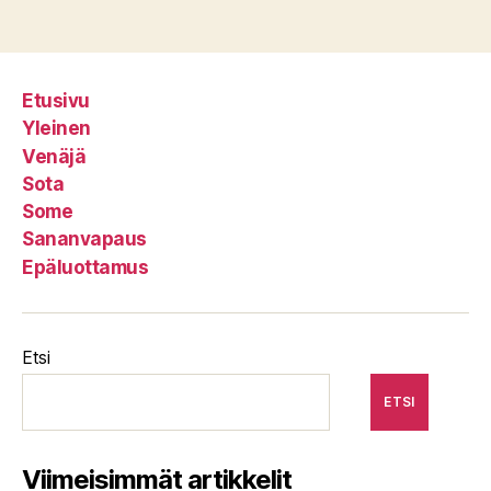
Etusivu
Yleinen
Venäjä
Sota
Some
Sananvapaus
Epäluottamus
Etsi
ETSI
Viimeisimmät artikkelit