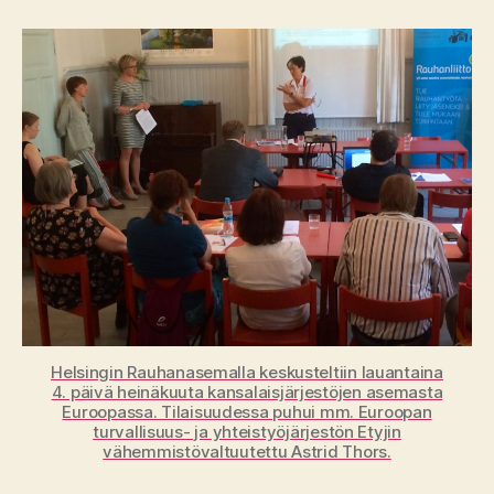
vainoharha
–
Helsingin
ETY-
kokouksesta
40
vuotta
Helsingin Rauhanasemalla keskusteltiin lauantaina
4. päivä heinäkuuta kansalaisjärjestöjen asemasta
Euroopassa. Tilaisuudessa puhui mm. Euroopan
turvallisuus- ja yhteistyöjärjestön Etyjin
vähemmistövaltuutettu Astrid Thors.