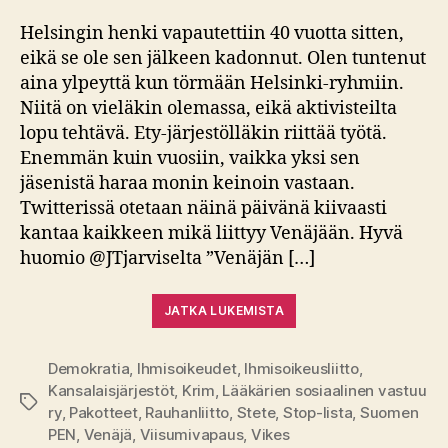
Helsingin henki vapautettiin 40 vuotta sitten,
eikä se ole sen jälkeen kadonnut. Olen tuntenut
aina ylpeyttä kun törmään Helsinki-ryhmiin.
Niitä on vieläkin olemassa, eikä aktivisteilta
lopu tehtävä. Ety-järjestölläkin riittää työtä.
Enemmän kuin vuosiin, vaikka yksi sen
jäsenistä haraa monin keinoin vastaan.
Twitterissä otetaan näinä päivänä kiivaasti
kantaa kaikkeen mikä liittyy Venäjään. Hyvä
huomio @JTjarviselta ”Venäjän […]
JATKA LUKEMISTA
Demokratia
,
Ihmisoikeudet
,
Ihmisoikeusliitto
,
Kansalaisjärjestöt
,
Krim
,
Lääkärien sosiaalinen vastuu
Avainsanat
ry
,
Pakotteet
,
Rauhanliitto
,
Stete
,
Stop-lista
,
Suomen
PEN
,
Venäjä
,
Viisumivapaus
,
Vikes