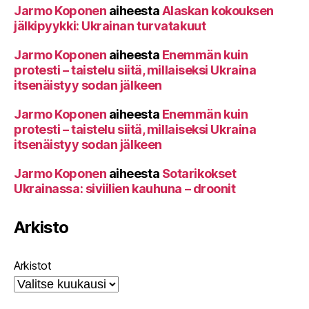
Jarmo Koponen
aiheesta
Alaskan kokouksen
jälkipyykki: Ukrainan turvatakuut
Jarmo Koponen
aiheesta
Enemmän kuin
protesti – taistelu siitä, millaiseksi Ukraina
itsenäistyy sodan jälkeen
Jarmo Koponen
aiheesta
Enemmän kuin
protesti – taistelu siitä, millaiseksi Ukraina
itsenäistyy sodan jälkeen
Jarmo Koponen
aiheesta
Sotarikokset
Ukrainassa: siviilien kauhuna – droonit
Arkisto
Arkistot