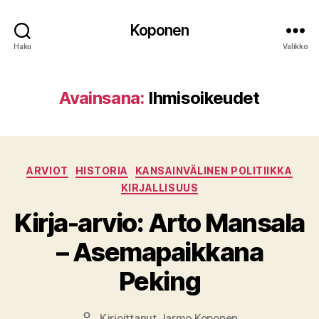
Koponen
Haku
Valikko
Avainsana:
Ihmisoikeudet
Kategoriat
ARVIOT
HISTORIA
KANSAINVÄLINEN POLITIIKKA
KIRJALLISUUS
Kirja-arvio: Arto Mansala
– Asemapaikkana
Peking
Kirjoittanut
Jarmo Koponen
Kirjoittaja