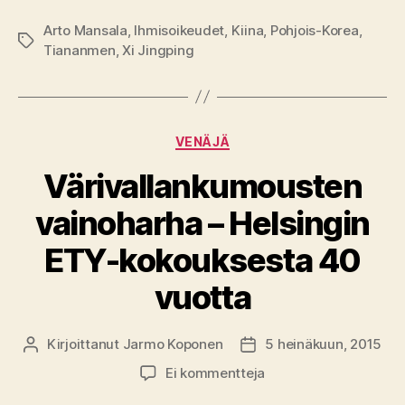
Arto Mansala
,
Ihmisoikeudet
,
Kiina
,
Pohjois-Korea
,
Avainsanat
Tiananmen
,
Xi Jingping
Kategoriat
VENÄJÄ
Värivallankumousten
vainoharha – Helsingin
ETY-kokouksesta 40
vuotta
Kirjoittanut
Jarmo Koponen
5 heinäkuun, 2015
Kirjoittaja
Julkaisupäivämäärä
artikkeliin
Ei kommentteja
Värivallankumousten