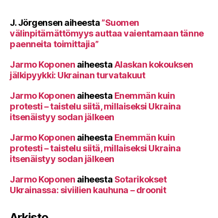
J. Jörgensen
aiheesta
”Suomen
välinpitämättömyys auttaa vaientamaan tänne
paenneita toimittajia”
Jarmo Koponen
aiheesta
Alaskan kokouksen
jälkipyykki: Ukrainan turvatakuut
Jarmo Koponen
aiheesta
Enemmän kuin
protesti – taistelu siitä, millaiseksi Ukraina
itsenäistyy sodan jälkeen
Jarmo Koponen
aiheesta
Enemmän kuin
protesti – taistelu siitä, millaiseksi Ukraina
itsenäistyy sodan jälkeen
Jarmo Koponen
aiheesta
Sotarikokset
Ukrainassa: siviilien kauhuna – droonit
Arkisto