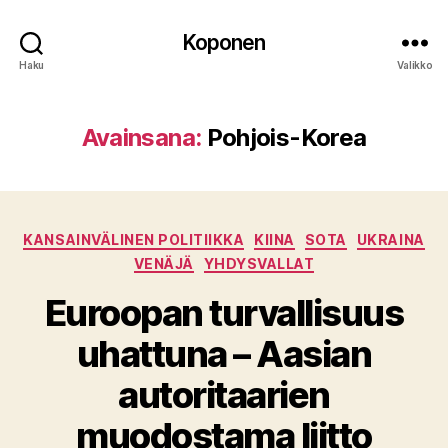
Koponen
Haku
Valikko
Avainsana:
Pohjois-Korea
Kategoriat
KANSAINVÄLINEN POLITIIKKA
KIINA
SOTA
UKRAINA
VENÄJÄ
YHDYSVALLAT
Euroopan turvallisuus
uhattuna – Aasian
autoritaarien
muodostama liitto