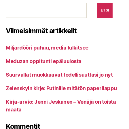
ETSI
Viimeisimmät artikkelit
Miljardööri puhuu, media tulkitsee
Meduzan oppitunti epäluulosta
Suurvallat muokkaavat todellisuuttasi jo nyt
Zelenskyin kirje: Putinille mitätön paperilappu
Kirja-arvio: Jenni Jeskanen – Venäjä on toista
maata
Kommentit