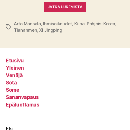
JATKA LUKEMISTA
Arto Mansala
,
Ihmisoikeudet
,
Kiina
,
Pohjois-Korea
,
Avainsanat
Tiananmen
,
Xi Jingping
Etusivu
Yleinen
Venäjä
Sota
Some
Sananvapaus
Epäluottamus
Etsi