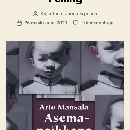
Kirjoittanut
Jarmo Koponen
Kirjoittaja
artikkeli
26 maaliskuun, 2020
Ei kommentteja
Julkaisupäivämäärä
Kirja-
arvio:
Arto
Mansal
–
Asemap
Peking