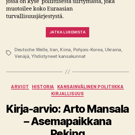
jossa on kyse poliittisesta siirtymästä, joka
muotoilee koko Euraasian
turvallisuusjärjestystä.
JATKA LUKEMISTA
Deutsche Welle
,
Iran
,
Kiina
,
Pohjois-Korea
,
Ukraina
,
Avainsanat
Venäjä
,
Yhdistyneet kansakunnat
Kategoriat
ARVIOT
HISTORIA
KANSAINVÄLINEN POLITIIKKA
KIRJALLISUUS
Kirja-arvio: Arto Mansala
– Asemapaikkana
Peking