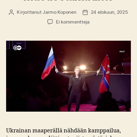
Kirjoittanut
Jarmo Koponen
24 elokuun, 2025
Kirjoittaja
Julkaisupäivämäärä
artikkeliin
Ei kommentteja
Euroopan
turvallisuus
uhattuna
–
Aasian
autoritaarien
muodostama
liitto
Ukrainan maaperällä nähdään kamppailua,