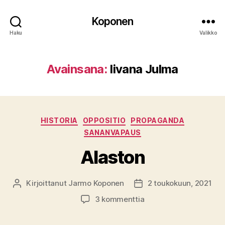
Koponen
Haku
Valikko
Avainsana:
Iivana Julma
Kategoriat
HISTORIA
OPPOSITIO
PROPAGANDA
SANANVAPAUS
Alaston
Kirjoittanut
Jarmo Koponen
2 toukokuun, 2021
Kirjoittaja
Julkaisupäivämäärä
artikkeliin
3 kommenttia
Alaston