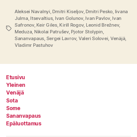
Aleksei Navalnyi
,
Dmitri Kiseljov
,
Dmitri Pesko
,
Iivana
Julma
,
Itsevaltius
,
Ivan Golunov
,
Ivan Pavlov
,
Ivan
Safronov
,
Keir Giles
,
Kirill Rogov
,
Leonid Brežnev
,
Avainsanat
Meduza
,
Nikolai Patrušev
,
Pjotor Stolypin
,
Sananvapaus
,
Sergei Lavrov
,
Valeri Solovei
,
Venäjä
,
Vladimr Pastuhov
Etusivu
Yleinen
Venäjä
Sota
Some
Sananvapaus
Epäluottamus