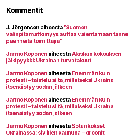
Kommentit
J. Jörgensen
aiheesta
”Suomen
välinpitämättömyys auttaa vaientamaan tänne
paenneita toimittajia”
Jarmo Koponen
aiheesta
Alaskan kokouksen
jälkipyykki: Ukrainan turvatakuut
Jarmo Koponen
aiheesta
Enemmän kuin
protesti – taistelu siitä, millaiseksi Ukraina
itsenäistyy sodan jälkeen
Jarmo Koponen
aiheesta
Enemmän kuin
protesti – taistelu siitä, millaiseksi Ukraina
itsenäistyy sodan jälkeen
Jarmo Koponen
aiheesta
Sotarikokset
Ukrainassa: siviilien kauhuna – droonit