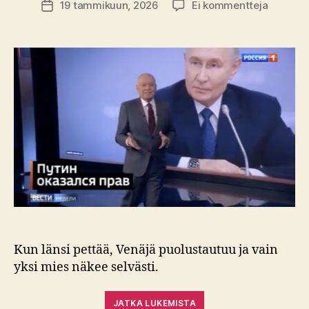
artikkeli
19 tammikuun, 2026
Ei kommentteja
Julkaisupäivämäärä
Venäjän
propaga
Euroopp
etsii
johtajaa
–
ja
katsoo
Moskov
Kun länsi pettää, Venäjä puolustautuu ja vain
yksi mies näkee selvästi.
JATKA LUKEMISTA