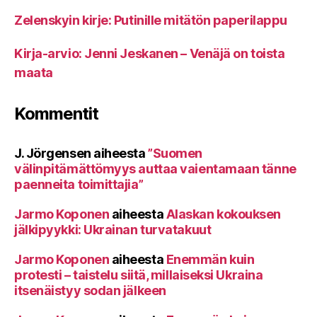
Zelenskyin kirje: Putinille mitätön paperilappu
Kirja-arvio: Jenni Jeskanen – Venäjä on toista
maata
Kommentit
J. Jörgensen
aiheesta
”Suomen
välinpitämättömyys auttaa vaientamaan tänne
paenneita toimittajia”
Jarmo Koponen
aiheesta
Alaskan kokouksen
jälkipyykki: Ukrainan turvatakuut
Jarmo Koponen
aiheesta
Enemmän kuin
protesti – taistelu siitä, millaiseksi Ukraina
itsenäistyy sodan jälkeen