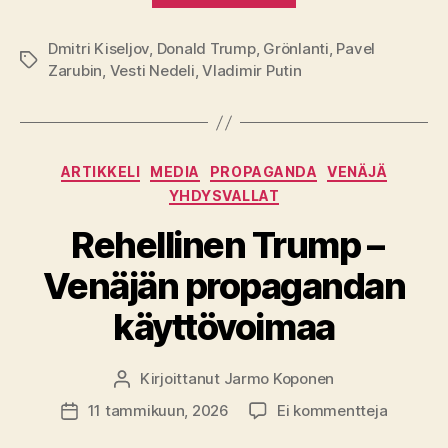
Dmitri Kiseljov
,
Donald Trump
,
Grönlanti
,
Pavel
Avainsanat
Zarubin
,
Vesti Nedeli
,
Vladimir Putin
Kategoriat
ARTIKKELI
MEDIA
PROPAGANDA
VENÄJÄ
YHDYSVALLAT
Rehellinen Trump –
Venäjän propagandan
käyttövoimaa
Kirjoittanut
Jarmo Koponen
Kirjoittaja
artikkeli
11 tammikuun, 2026
Ei kommentteja
Julkaisupäivämäärä
Rehellin