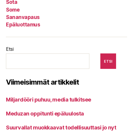
Sota
Some
Sananvapaus
Epäluottamus
Etsi
ETSI
Viimeisimmät artikkelit
Miljardööri puhuu, media tulkitsee
Meduzan oppitunti epäluulosta
Suurvallat muokkaavat todellisuuttasi jo nyt