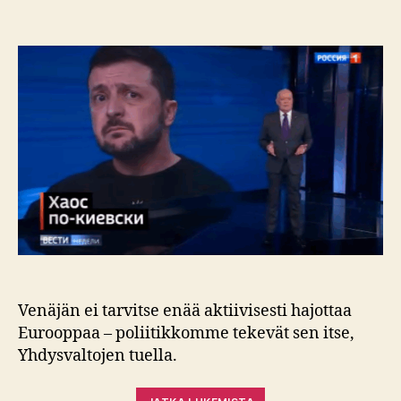
Euroopan
arvostelu
kaikuu
Moskovassa
–
Venäjän
ja
Trumpin
yhteinen
tavoite
Venäjän ei tarvitse enää aktiivisesti hajottaa
Eurooppaa – poliitikkomme tekevät sen itse,
Yhdysvaltojen tuella.