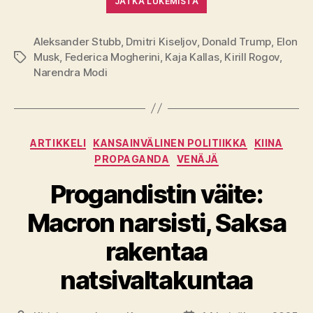
JATKA LUKEMISTA
Aleksander Stubb
,
Dmitri Kiseljov
,
Donald Trump
,
Elon
Musk
,
Federica Mogherini
,
Kaja Kallas
,
Kirill Rogov
,
Avainsanat
Narendra Modi
Kategoriat
ARTIKKELI
KANSAINVÄLINEN POLITIIKKA
KIINA
PROPAGANDA
VENÄJÄ
Progandistin väite:
Macron narsisti, Saksa
rakentaa
natsivaltakuntaa