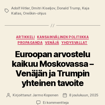
Adolf Hitler
,
Dmitri Kiseljov
,
Donald Trump
,
Kaja
Avainsanat
Kallas
,
Oreškin-ohjus
Kategoriat
ARTIKKELI
KANSAINVÄLINEN POLITIIKKA
PROPAGANDA
VENÄJÄ
YHDYSVALLAT
Euroopan arvostelu
kaikuu Moskovassa –
Venäjän ja Trumpin
yhteinen tavoite
Kirjoittanut
Jarmo Koponen
8 joulukuun, 2025
Kirjoittaja
Julkaisupäivämäärä
artikkeliin
Ei kommentteja