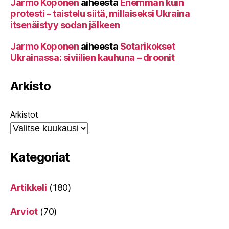
Jarmo Koponen
aiheesta
Enemmän kuin
protesti – taistelu siitä, millaiseksi Ukraina
itsenäistyy sodan jälkeen
Jarmo Koponen
aiheesta
Sotarikokset
Ukrainassa: siviilien kauhuna – droonit
Arkisto
Arkistot
Kategoriat
Artikkeli
(180)
Arviot
(70)