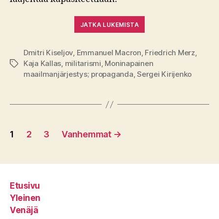
JATKA LUKEMISTA
Dmitri Kiseljov
,
Emmanuel Macron
,
Friedrich Merz
,
Kaja Kallas
,
militarismi
,
Moninapainen
Avainsanat
maailmanjärjestys; propaganda
,
Sergei Kirijenko
Artikkelien
1
2
3
Vanhemmat
→
sivutus
Etusivu
Yleinen
Venäjä