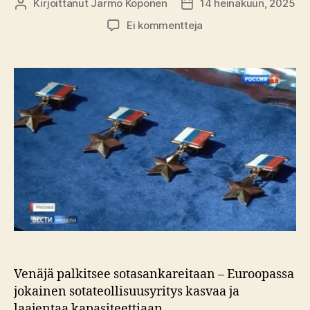
Kirjoittanut
Jarmo Koponen
14 heinäkuun, 2025
Kirjoittaja
Julkaisupäivämäärä
artikkeliin
Ei kommentteja
Progandistin
väite:
Macron
narsisti,
Saksa
rakentaa
natsivaltakuntaa
Venäjä palkitsee sotasankareitaan – Euroopassa
jokainen sotateollisuusyritys kasvaa ja
laajentaa kapasiteettiaan.