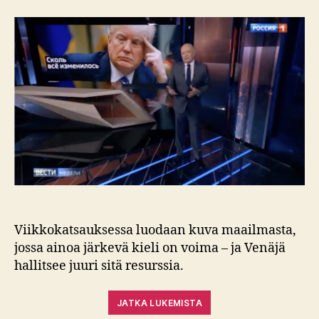
Trump
–
Venäjän
propaga
käyttöv
Viikkokatsauksessa luodaan kuva maailmasta,
jossa ainoa järkevä kieli on voima – ja Venäjä
hallitsee juuri sitä resurssia.
JATKA LUKEMISTA