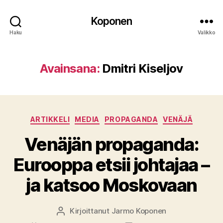
Koponen
Haku
Valikko
Avainsana:
Dmitri Kiseljov
Kategoriat
ARTIKKELI
MEDIA
PROPAGANDA
VENÄJÄ
Venäjän propaganda:
Eurooppa etsii johtajaa –
ja katsoo Moskovaan
Kirjoittanut
Jarmo Koponen
Kirjoittaja