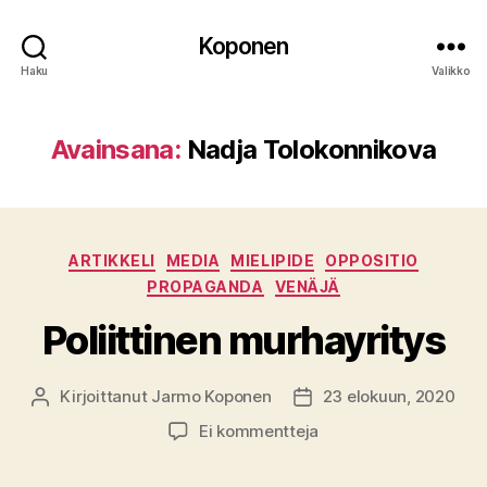
Koponen
Haku
Valikko
Avainsana:
Nadja Tolokonnikova
Kategoriat
ARTIKKELI
MEDIA
MIELIPIDE
OPPOSITIO
PROPAGANDA
VENÄJÄ
Poliittinen murhayritys
Kirjoittanut
Jarmo Koponen
23 elokuun, 2020
Kirjoittaja
Julkaisupäivämäärä
artikkeliin
Ei kommentteja
Poliittinen
murhayritys