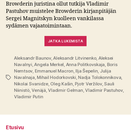
Browderin juristina ollut tutkija Vladimir
Pastuhov muistelee Browderin kirjanpitäjän
Sergei Magnitskyn kuolleen vankilassa
sydämen vajaatoimintaan.
JATKA LUKEMISTA
Aleksandr Baunov
,
Aleksandr Litvinenko
,
Aleksei
Navalnyi
,
Angela Merkel
,
Anna Politkovskaja
,
Boris
Nemtsov
,
Emmanuel Macron
,
Ilja Šepelin
,
Julija
Navalnaja
,
Mihail Hodorkovski
,
Nadja Tolokonnikova
,
Avainsanat
Nikolai Svanidze
,
Oleg Kašin
,
Pjotr Veržilov
,
Sauli
Niinistö
,
Venäjä
,
Vladimir Gelman
,
Vladimir Pastuhov
,
Vladimir Putin
Etusivu