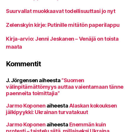
Suurvallat muokkaavat todellisuuttasi jo nyt
Zelenskyin kirje: Putinille mitätön paperilappu
Kirja-arvio: Jenni Jeskanen – Venäjä on toista
maata
Kommentit
J. Jörgensen
aiheesta
”Suomen
välinpitämättömyys auttaa vaientamaan tänne
paenneita toimittajia”
Jarmo Koponen
aiheesta
Alaskan kokouksen
jälkipyykki: Ukrainan turvatakuut
Jarmo Koponen
aiheesta
Enemmän kuin
protesti – taistelu siitä, millaiseksi Ukraina