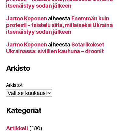
itsenäistyy sodan jälkeen
Jarmo Koponen
aiheesta
Enemmän kuin
protesti – taistelu siitä, millaiseksi Ukraina
itsenäistyy sodan jälkeen
Jarmo Koponen
aiheesta
Sotarikokset
Ukrainassa: siviilien kauhuna – droonit
Arkisto
Arkistot
Kategoriat
Artikkeli
(180)