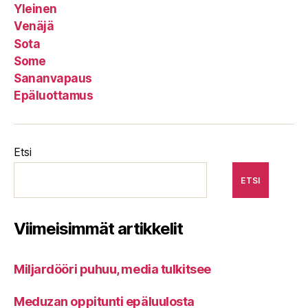
Yleinen
Venäjä
Sota
Some
Sananvapaus
Epäluottamus
Etsi
ETSI
Viimeisimmät artikkelit
Miljardööri puhuu, media tulkitsee
Meduzan oppitunti epäluulosta