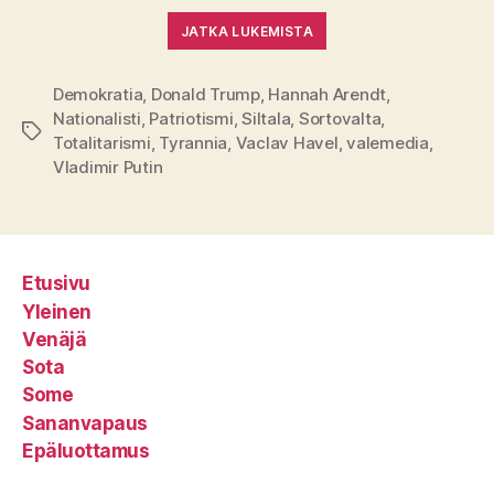
JATKA LUKEMISTA
Demokratia
,
Donald Trump
,
Hannah Arendt
,
Nationalisti
,
Patriotismi
,
Siltala
,
Sortovalta
,
Avainsanat
Totalitarismi
,
Tyrannia
,
Vaclav Havel
,
valemedia
,
Vladimir Putin
Etusivu
Yleinen
Venäjä
Sota
Some
Sananvapaus
Epäluottamus