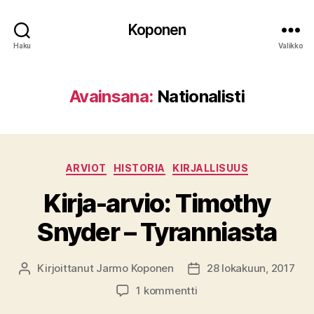
Koponen
Haku
Valikko
Avainsana:
Nationalisti
Kategoriat
ARVIOT
HISTORIA
KIRJALLISUUS
Kirja-arvio: Timothy
Snyder – Tyranniasta
Kirjoittanut
Jarmo Koponen
28 lokakuun, 2017
Kirjoittaja
Julkaisupäivämäärä
artikkeliin
1 kommentti
Kirja-