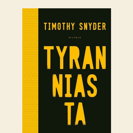
arvio:
Timothy
Snyder
–
Tyranniasta