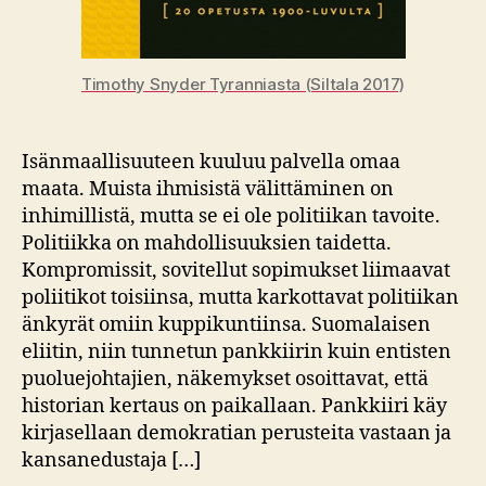
Timothy Snyder Tyranniasta (Siltala 2017)
Isänmaallisuuteen kuuluu palvella omaa
maata. Muista ihmisistä välittäminen on
inhimillistä, mutta se ei ole politiikan tavoite.
Politiikka on mahdollisuuksien taidetta.
Kompromissit, sovitellut sopimukset liimaavat
poliitikot toisiinsa, mutta karkottavat politiikan
änkyrät omiin kuppikuntiinsa. Suomalaisen
eliitin, niin tunnetun pankkiirin kuin entisten
puoluejohtajien, näkemykset osoittavat, että
historian kertaus on paikallaan. Pankkiiri käy
kirjasellaan demokratian perusteita vastaan ja
kansanedustaja […]