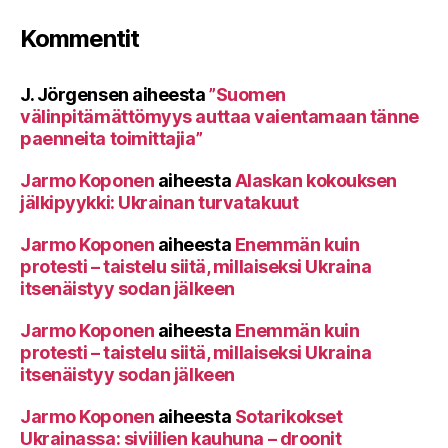
Kommentit
J. Jörgensen
aiheesta
”Suomen
välinpitämättömyys auttaa vaientamaan tänne
paenneita toimittajia”
Jarmo Koponen
aiheesta
Alaskan kokouksen
jälkipyykki: Ukrainan turvatakuut
Jarmo Koponen
aiheesta
Enemmän kuin
protesti – taistelu siitä, millaiseksi Ukraina
itsenäistyy sodan jälkeen
Jarmo Koponen
aiheesta
Enemmän kuin
protesti – taistelu siitä, millaiseksi Ukraina
itsenäistyy sodan jälkeen
Jarmo Koponen
aiheesta
Sotarikokset
Ukrainassa: siviilien kauhuna – droonit