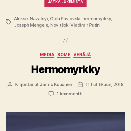
JATKA LUKEMISTA
Aleksei Navalnyi
,
Gleb Pavlovski
,
hermomyrkky
,
Avainsanat
Joseph Mengele
,
Novitšok
,
Vladimir Putin
Kategoriat
MEDIA
SOME
VENÄJÄ
Hermomyrkky
Kirjoittanut
Jarmo Koponen
11 huhtikuun, 2018
Kirjoittaja
Julkaisupäivämäärä
artikkeliin
1 kommentti
Hermomyrkky