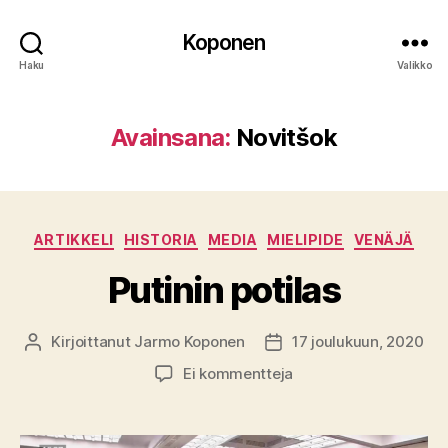
Koponen
Haku
Valikko
Avainsana:
Novitšok
Kategoriat
ARTIKKELI
HISTORIA
MEDIA
MIELIPIDE
VENÄJÄ
Putinin potilas
Kirjoittanut
Jarmo Koponen
17 joulukuun, 2020
Kirjoittaja
Julkaisupäivämäärä
artikkeliin
Ei kommentteja
Putinin
potilas