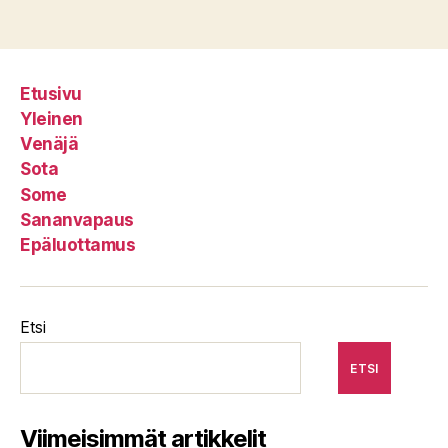
Etusivu
Yleinen
Venäjä
Sota
Some
Sananvapaus
Epäluottamus
Etsi
ETSI
Viimeisimmät artikkelit