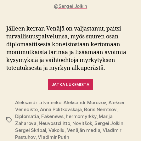
@Sergei Jolkin
Jälleen kerran Venäjä on valjastanut, paitsi
turvallisuuspalvelunsa, myös suuren osan
diplomaattisesta koneistostaan kertomaan
monimutkaista tarinaa ja lisäämään avoimia
kysymyksiä ja vaihtoehtoja myrkytyksen
toteutuksesta ja myrkyn alkuperästä.
JATKA LUKEMISTA
Aleksandr Litvinenko
,
Aleksandr Morozov
,
Aleksei
Venedikto
,
Anna Politkovskaja
,
Boris Nemtsov
,
Diplomatia
,
Fakenews
,
hermomyrkky
,
Marija
Avainsanat
Zaharova
,
Neuvostoliitto
,
Novitšok
,
Sergei Jolkin
,
Sergei Skripal
,
Vakoilu
,
Venäjän media
,
Vladimir
Pastuhov
,
Vladimir Putin