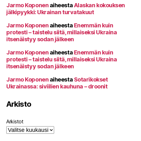
Jarmo Koponen
aiheesta
Alaskan kokouksen
jälkipyykki: Ukrainan turvatakuut
Jarmo Koponen
aiheesta
Enemmän kuin
protesti – taistelu siitä, millaiseksi Ukraina
itsenäistyy sodan jälkeen
Jarmo Koponen
aiheesta
Enemmän kuin
protesti – taistelu siitä, millaiseksi Ukraina
itsenäistyy sodan jälkeen
Jarmo Koponen
aiheesta
Sotarikokset
Ukrainassa: siviilien kauhuna – droonit
Arkisto
Arkistot