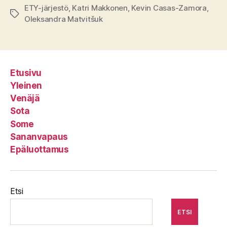
ETY-järjestö
,
Katri Makkonen
,
Kevin Casas-Zamora
,
Avainsanat
Oleksandra Matvitšuk
Etusivu
Yleinen
Venäjä
Sota
Some
Sananvapaus
Epäluottamus
Etsi
ETSI