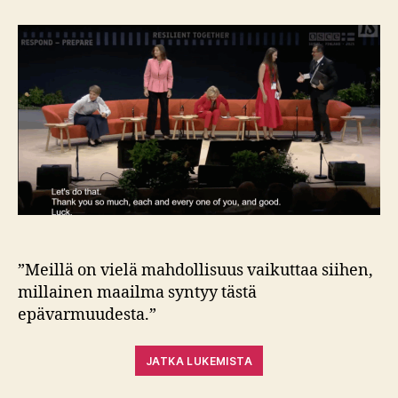
on
hyvin
hauras
–
Ukraina
opettaa
”Meillä on vielä mahdollisuus vaikuttaa siihen,
millainen maailma syntyy tästä
epävarmuudesta.”
JATKA LUKEMISTA