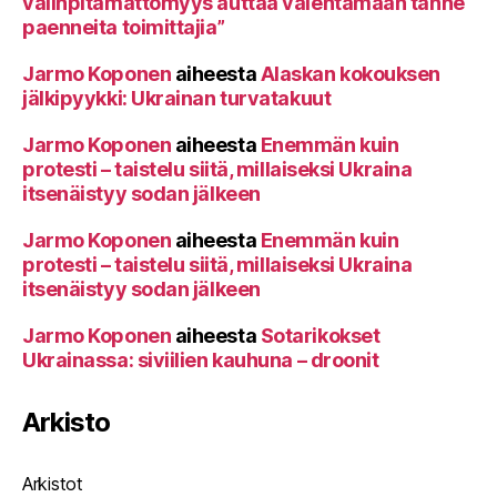
välinpitämättömyys auttaa vaientamaan tänne
paenneita toimittajia”
Jarmo Koponen
aiheesta
Alaskan kokouksen
jälkipyykki: Ukrainan turvatakuut
Jarmo Koponen
aiheesta
Enemmän kuin
protesti – taistelu siitä, millaiseksi Ukraina
itsenäistyy sodan jälkeen
Jarmo Koponen
aiheesta
Enemmän kuin
protesti – taistelu siitä, millaiseksi Ukraina
itsenäistyy sodan jälkeen
Jarmo Koponen
aiheesta
Sotarikokset
Ukrainassa: siviilien kauhuna – droonit
Arkisto
Arkistot