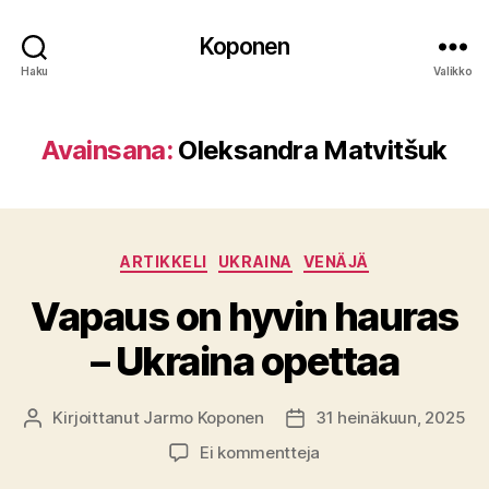
Koponen
Haku
Valikko
Avainsana:
Oleksandra Matvitšuk
Kategoriat
ARTIKKELI
UKRAINA
VENÄJÄ
Vapaus on hyvin hauras
– Ukraina opettaa
Kirjoittanut
Jarmo Koponen
31 heinäkuun, 2025
Kirjoittaja
Julkaisupäivämäärä
artikkeliin
Ei kommentteja
Vapaus