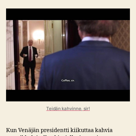
minusta
(melkein)
tuli
putinisti
Teidän kahvinne, sir!
Kun Venäjän presidentti kiikuttaa kahvia