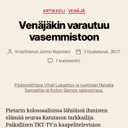
Kategoriat
ARTIKKELI
VENÄJÄ
Venäjäkin varautuu
vasemmistoon
Kirjoittanut
Jarmo Koponen
2 toukokuun, 2017
Kirjoittaja
Julkaisupäivämäärä
artikkeliin
1 kommentti
Venäjäkin
varautuu
vasemmistoon
Päätoimitttaja Vitali Lukashov ja juontajat Natalia
Samushia ja Anton Garnov palaverissa.
Pietarin kolossaalisissa lähiöissä ihmisten
elämää seuraa Katutason tarkkailija.
Paikallisen TKT-TV:n kaapelitelevision