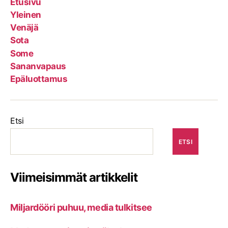
Etusivu
Yleinen
Venäjä
Sota
Some
Sananvapaus
Epäluottamus
Etsi
ETSI
Viimeisimmät artikkelit
Miljardööri puhuu, media tulkitsee