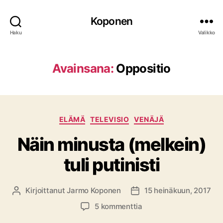
Koponen
Haku
Valikko
Avainsana:
Oppositio
Kategoriat
ELÄMÄ
TELEVISIO
VENÄJÄ
Näin minusta (melkein)
tuli putinisti
Kirjoittanut
Jarmo Koponen
15 heinäkuun, 2017
Kirjoittaja
Julkaisupäivämäärä
artikkeliin
5 kommenttia
Näin