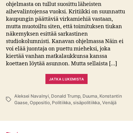
ohjelmasta on tullut suosittu läheisten
aihevalintojensa vuoksi. Kritiikki on suunnattu
kaupungin päättäviä virkamiehiä vastaan,
mutta muotoiltu siten, että toimituksen tiukan
näkemyksen esittää sarkastinen
studiokolumnisti. Kanavan ohjelmassa Näin ei
voi elää juontaja on puettu mieheksi, joka
kiertää vanhan matkalaukkunsa kanssa
koettaen löytää asunnon. Mutta sellaista […]
JATKA LUKEMISTA
Aleksei Navalnyi
,
Donald Trump
,
Duuma
,
Konstantin
Avainsanat
Gaase
,
Oppositio
,
Politiikka
,
sisäpolitiikka
,
Venäjä