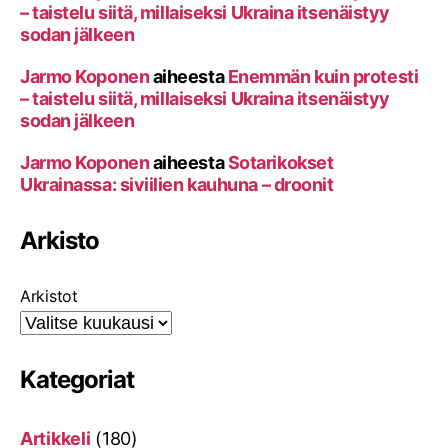
– taistelu siitä, millaiseksi Ukraina itsenäistyy
sodan jälkeen
Jarmo Koponen
aiheesta
Enemmän kuin protesti
– taistelu siitä, millaiseksi Ukraina itsenäistyy
sodan jälkeen
Jarmo Koponen
aiheesta
Sotarikokset
Ukrainassa: siviilien kauhuna – droonit
Arkisto
Arkistot
Kategoriat
Artikkeli
(180)