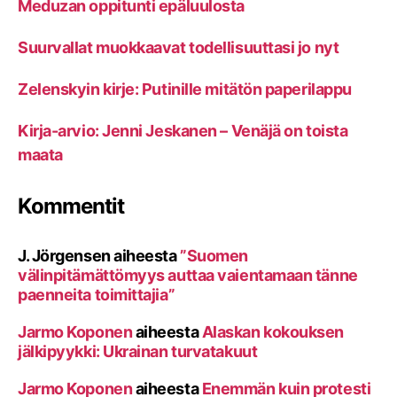
Meduzan oppitunti epäluulosta
Suurvallat muokkaavat todellisuuttasi jo nyt
Zelenskyin kirje: Putinille mitätön paperilappu
Kirja-arvio: Jenni Jeskanen – Venäjä on toista
maata
Kommentit
J. Jörgensen
aiheesta
”Suomen
välinpitämättömyys auttaa vaientamaan tänne
paenneita toimittajia”
Jarmo Koponen
aiheesta
Alaskan kokouksen
jälkipyykki: Ukrainan turvatakuut
Jarmo Koponen
aiheesta
Enemmän kuin protesti