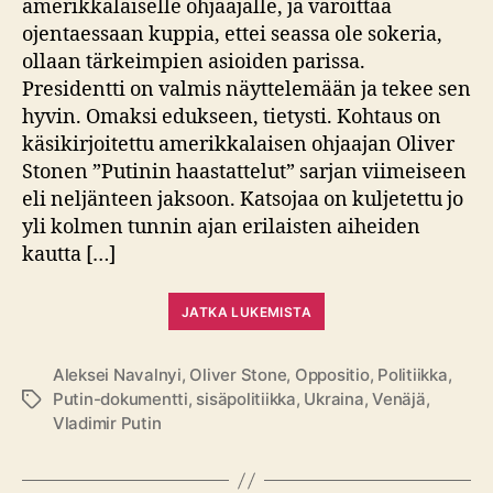
amerikkalaiselle ohjaajalle, ja varoittaa
ojentaessaan kuppia, ettei seassa ole sokeria,
ollaan tärkeimpien asioiden parissa.
Presidentti on valmis näyttelemään ja tekee sen
hyvin. Omaksi edukseen, tietysti. Kohtaus on
käsikirjoitettu amerikkalaisen ohjaajan Oliver
Stonen ”Putinin haastattelut” sarjan viimeiseen
eli neljänteen jaksoon. Katsojaa on kuljetettu jo
yli kolmen tunnin ajan erilaisten aiheiden
kautta […]
JATKA LUKEMISTA
Aleksei Navalnyi
,
Oliver Stone
,
Oppositio
,
Politiikka
,
Putin-dokumentti
,
sisäpolitiikka
,
Ukraina
,
Venäjä
,
Avainsanat
Vladimir Putin