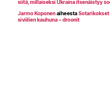
siitä, millaiseksi Ukraina itsenäistyy s
Jarmo Koponen
aiheesta
Sotarikokset
siviilien kauhuna – droonit