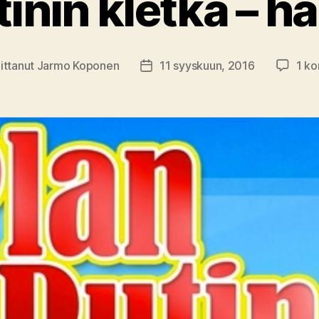
inin kletka – h
oittanut
Jarmo Koponen
11 syyskuun, 2016
1 k
aja
Julkaisupäivämäärä