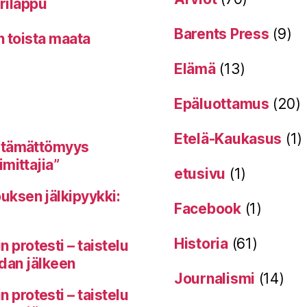
erilappu
Barents Press
(9)
n toista maata
Elämä
(13)
Epäluottamus
(20)
Etelä-Kaukasus
(1)
itämättömyys
mittajia”
etusivu
(1)
uksen jälkipyykki:
Facebook
(1)
Historia
(61)
protesti – taistelu
odan jälkeen
Journalismi
(14)
protesti – taistelu