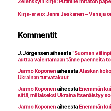
Zelenskyin kirje: Putinille mitätön pap
Kirja-arvio: Jenni Jeskanen – Venäjä o
Kommentit
J. Jörgensen
aiheesta
”Suomen välinp
auttaa vaientamaan tänne paenneita toi
Jarmo Koponen
aiheesta
Alaskan koko
Ukrainan turvatakuut
Jarmo Koponen
aiheesta
Enemmän kuin 
siitä, millaiseksi Ukraina itsenäistyy s
Jarmo Koponen
aiheesta
Enemmän kuin 