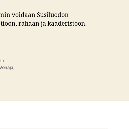
inin voidaan Susiluodon
tioon, rahaan ja kaaderistoon.
ari
Venäjä
,