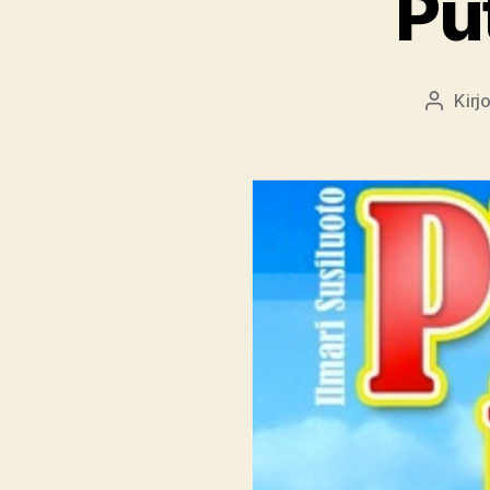
Put
Kirj
Kirjoitt