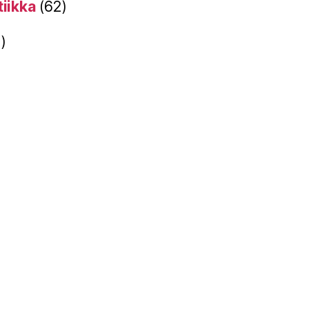
tiikka
(62)
)