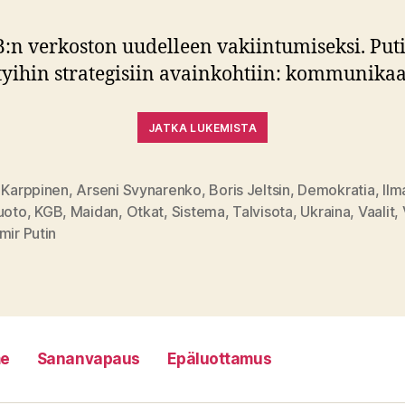
:n verkoston uudelleen vakiintumiseksi. Put
yihin strategisiin avainkohtiin: kommunikaa
JATKA LUKEMISTA
 Karppinen
,
Arseni Svynarenko
,
Boris Jeltsin
,
Demokratia
,
Ilm
uoto
,
KGB
,
Maidan
,
Otkat
,
Sistema
,
Talvisota
,
Ukraina
,
Vaalit
,
at
mir Putin
e
Sananvapaus
Epäluottamus