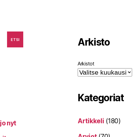
Arkisto
ETSI
Arkistot
Kategoriat
Artikkeli
(180)
jo nyt
Arviot
(70)