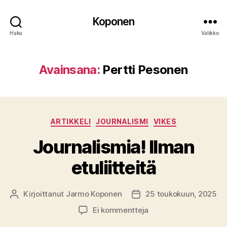
Koponen
Haku
Valikko
Avainsana:
Pertti Pesonen
Kategoriat
ARTIKKELI
JOURNALISMI
VIKES
Journalismia! Ilman
etuliitteitä
Kirjoittanut
Jarmo Koponen
25 toukokuun, 2025
Kirjoittaja
Julkaisupäivämäärä
artikkeliin
Ei kommentteja
Journalismia!