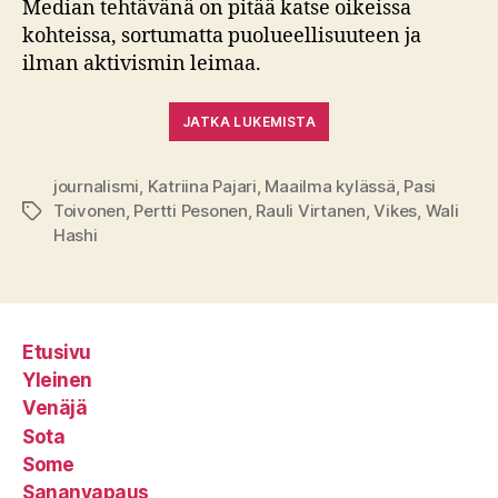
Median tehtävänä on pitää katse oikeissa
kohteissa, sortumatta puolueellisuuteen ja
ilman aktivismin leimaa.
JATKA LUKEMISTA
journalismi
,
Katriina Pajari
,
Maailma kylässä
,
Pasi
Toivonen
,
Pertti Pesonen
,
Rauli Virtanen
,
Vikes
,
Wali
Avainsanat
Hashi
Etusivu
Yleinen
Venäjä
Sota
Some
Sananvapaus