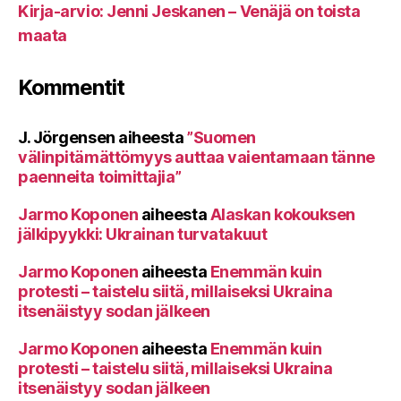
Kirja-arvio: Jenni Jeskanen – Venäjä on toista
maata
Kommentit
J. Jörgensen
aiheesta
”Suomen
välinpitämättömyys auttaa vaientamaan tänne
paenneita toimittajia”
Jarmo Koponen
aiheesta
Alaskan kokouksen
jälkipyykki: Ukrainan turvatakuut
Jarmo Koponen
aiheesta
Enemmän kuin
protesti – taistelu siitä, millaiseksi Ukraina
itsenäistyy sodan jälkeen
Jarmo Koponen
aiheesta
Enemmän kuin
protesti – taistelu siitä, millaiseksi Ukraina
itsenäistyy sodan jälkeen