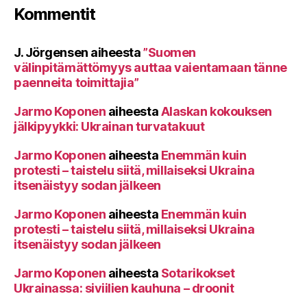
Kommentit
J. Jörgensen
aiheesta
”Suomen
välinpitämättömyys auttaa vaientamaan tänne
paenneita toimittajia”
Jarmo Koponen
aiheesta
Alaskan kokouksen
jälkipyykki: Ukrainan turvatakuut
Jarmo Koponen
aiheesta
Enemmän kuin
protesti – taistelu siitä, millaiseksi Ukraina
itsenäistyy sodan jälkeen
Jarmo Koponen
aiheesta
Enemmän kuin
protesti – taistelu siitä, millaiseksi Ukraina
itsenäistyy sodan jälkeen
Jarmo Koponen
aiheesta
Sotarikokset
Ukrainassa: siviilien kauhuna – droonit