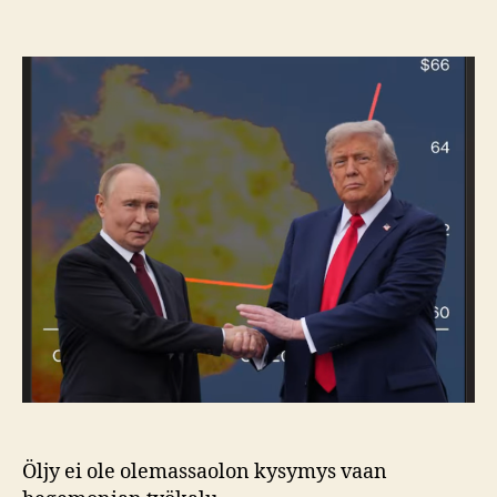
Putinin
petroval
Trumpin
energiay
Öljy ei ole olemassaolon kysymys vaan