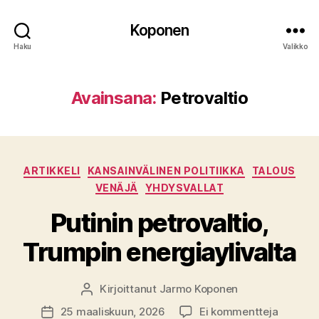
Koponen
Haku
Valikko
Avainsana:
Petrovaltio
Kategoriat
ARTIKKELI
KANSAINVÄLINEN POLITIIKKA
TALOUS
VENÄJÄ
YHDYSVALLAT
Putinin petrovaltio,
Trumpin energiaylivalta
Kirjoittanut
Jarmo Koponen
Kirjoittaja
artikkeli
25 maaliskuun, 2026
Ei kommentteja
Julkaisupäivämäärä