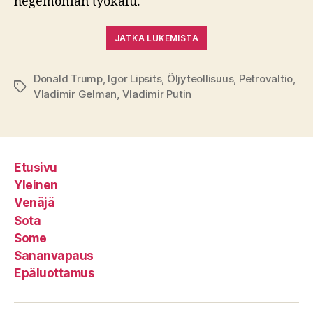
hegemonian työkalu.
JATKA LUKEMISTA
Donald Trump
,
Igor Lipsits
,
Öljyteollisuus
,
Petrovaltio
,
Avainsanat
Vladimir Gelman
,
Vladimir Putin
Etusivu
Yleinen
Venäjä
Sota
Some
Sananvapaus
Epäluottamus