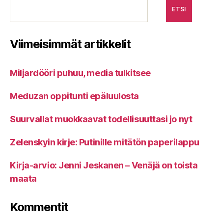
ETSI
Viimeisimmät artikkelit
Miljardööri puhuu, media tulkitsee
Meduzan oppitunti epäluulosta
Suurvallat muokkaavat todellisuuttasi jo nyt
Zelenskyin kirje: Putinille mitätön paperilappu
Kirja-arvio: Jenni Jeskanen – Venäjä on toista
maata
Kommentit