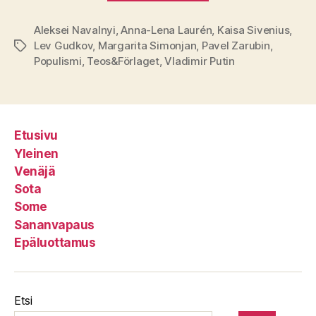
Aleksei Navalnyi
,
Anna-Lena Laurén
,
Kaisa Sivenius
,
Lev Gudkov
,
Margarita Simonjan
,
Pavel Zarubin
,
Avainsanat
Populismi
,
Teos&Förlaget
,
Vladimir Putin
Etusivu
Yleinen
Venäjä
Sota
Some
Sananvapaus
Epäluottamus
Etsi