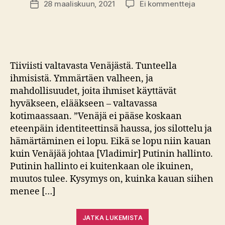
artikkeli
28 maaliskuun, 2021
Ei kommentteja
Julkaisupäivämäärä
Kirja-
arvio:
Anna-
Lena
Laurén
Tiiviisti valtavasta Venäjästä. Tunteella
–
ihmisistä. Ymmärtäen valheen, ja
Samettid
mahdollisuudet, joita ihmiset käyttävät
hyväkseen, elääkseen – valtavassa
kotimaassaan. ”Venäjä ei pääse koskaan
eteenpäin identiteettinsä haussa, jos silottelu ja
hämärtäminen ei lopu. Eikä se lopu niin kauan
kuin Venäjää johtaa [Vladimir] Putinin hallinto.
Putinin hallinto ei kuitenkaan ole ikuinen,
muutos tulee. Kysymys on, kuinka kauan siihen
menee […]
JATKA LUKEMISTA