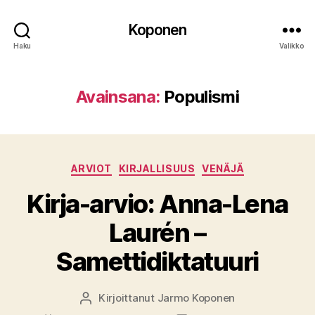
Koponen
Haku
Valikko
Avainsana:
Populismi
Kategoriat
ARVIOT
KIRJALLISUUS
VENÄJÄ
Kirja-arvio: Anna-Lena
Laurén –
Samettidiktatuuri
Kirjoittanut
Jarmo Koponen
Kirjoittaja