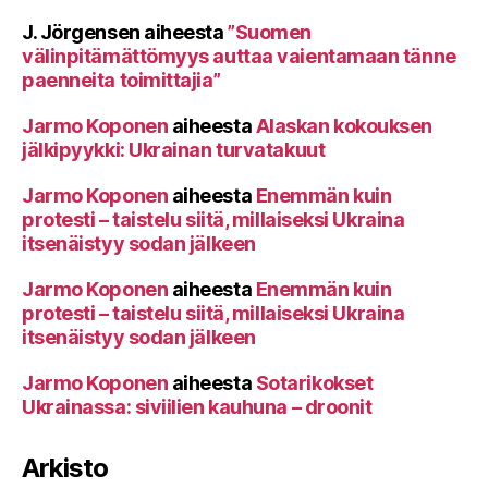
J. Jörgensen
aiheesta
”Suomen
välinpitämättömyys auttaa vaientamaan tänne
paenneita toimittajia”
Jarmo Koponen
aiheesta
Alaskan kokouksen
jälkipyykki: Ukrainan turvatakuut
Jarmo Koponen
aiheesta
Enemmän kuin
protesti – taistelu siitä, millaiseksi Ukraina
itsenäistyy sodan jälkeen
Jarmo Koponen
aiheesta
Enemmän kuin
protesti – taistelu siitä, millaiseksi Ukraina
itsenäistyy sodan jälkeen
Jarmo Koponen
aiheesta
Sotarikokset
Ukrainassa: siviilien kauhuna – droonit
Arkisto