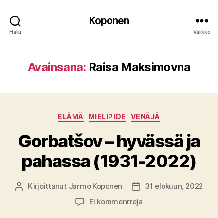
Koponen
Haku
Valikko
Avainsana:
Raisa Maksimovna
Kategoriat
ELÄMÄ
MIELIPIDE
VENÄJÄ
Gorbatšov – hyvässä ja
pahassa (1931-2022)
Kirjoittanut
Jarmo Koponen
31 elokuun, 2022
Kirjoittaja
Julkaisupäivämäärä
artikkeliin
Ei kommentteja
Gorbatšov