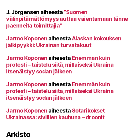
J. Jörgensen
aiheesta
”Suomen
välinpitämättömyys auttaa vaientamaan tänne
paenneita toimittajia”
Jarmo Koponen
aiheesta
Alaskan kokouksen
jälkipyykki: Ukrainan turvatakuut
Jarmo Koponen
aiheesta
Enemmän kuin
protesti – taistelu siitä, millaiseksi Ukraina
itsenäistyy sodan jälkeen
Jarmo Koponen
aiheesta
Enemmän kuin
protesti – taistelu siitä, millaiseksi Ukraina
itsenäistyy sodan jälkeen
Jarmo Koponen
aiheesta
Sotarikokset
Ukrainassa: siviilien kauhuna – droonit
Arkisto