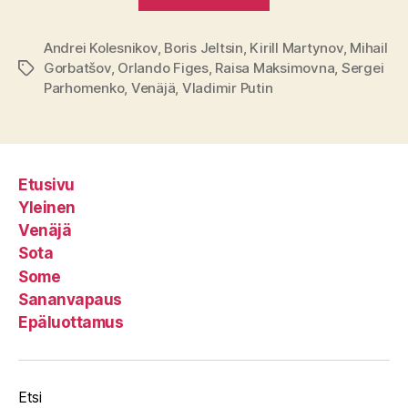
Andrei Kolesnikov
,
Boris Jeltsin
,
Kirill Martynov
,
Mihail
Gorbatšov
,
Orlando Figes
,
Raisa Maksimovna
,
Sergei
Avainsanat
Parhomenko
,
Venäjä
,
Vladimir Putin
Etusivu
Yleinen
Venäjä
Sota
Some
Sananvapaus
Epäluottamus
Etsi