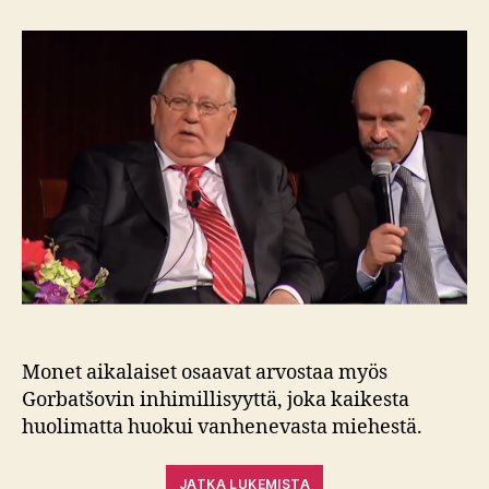
–
hyvässä
ja
pahassa
(1931-
2022)
Monet aikalaiset osaavat arvostaa myös
Gorbatšovin inhimillisyyttä, joka kaikesta
huolimatta huokui vanhenevasta miehestä.
JATKA LUKEMISTA