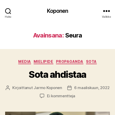
Koponen
Haku
Valikko
Avainsana:
Seura
Kategoriat
MEDIA
MIELIPIDE
PROPAGANDA
SOTA
Sota ahdistaa
Kirjoittanut
Jarmo Koponen
6 maaliskuun, 2022
Kirjoittaja
Julkaisupäivämäärä
artikkeliin
Ei kommentteja
Sota
ahdistaa