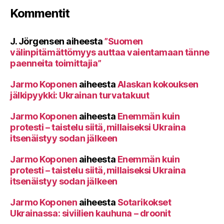
Kommentit
J. Jörgensen
aiheesta
”Suomen
välinpitämättömyys auttaa vaientamaan tänne
paenneita toimittajia”
Jarmo Koponen
aiheesta
Alaskan kokouksen
jälkipyykki: Ukrainan turvatakuut
Jarmo Koponen
aiheesta
Enemmän kuin
protesti – taistelu siitä, millaiseksi Ukraina
itsenäistyy sodan jälkeen
Jarmo Koponen
aiheesta
Enemmän kuin
protesti – taistelu siitä, millaiseksi Ukraina
itsenäistyy sodan jälkeen
Jarmo Koponen
aiheesta
Sotarikokset
Ukrainassa: siviilien kauhuna – droonit