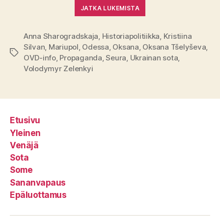
JATKA LUKEMISTA
Anna Sharogradskaja
,
Historiapolitiikka
,
Kristiina
Silvan
,
Mariupol
,
Odessa
,
Oksana
,
Oksana Tšelyševa
,
Avainsanat
OVD-info
,
Propaganda
,
Seura
,
Ukrainan sota
,
Volodymyr Zelenkyi
Etusivu
Yleinen
Venäjä
Sota
Some
Sananvapaus
Epäluottamus