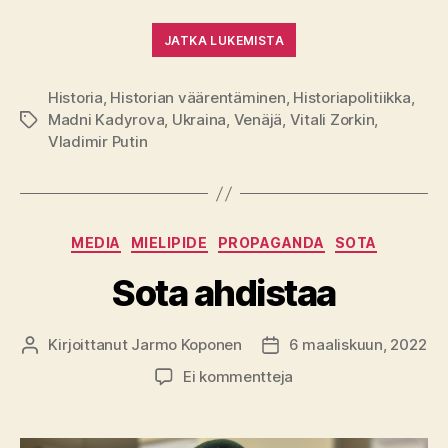
JATKA LUKEMISTA
Historia
,
Historian väärentäminen
,
Historiapolitiikka
,
Madni Kadyrova
,
Ukraina
,
Venäjä
,
Vitali Zorkin
,
Avainsanat
Vladimir Putin
Kategoriat
MEDIA
MIELIPIDE
PROPAGANDA
SOTA
Sota ahdistaa
Kirjoittanut
Jarmo Koponen
6 maaliskuun, 2022
Kirjoittaja
Julkaisupäivämäärä
artikkeliin
Ei kommentteja
Sota
ahdistaa