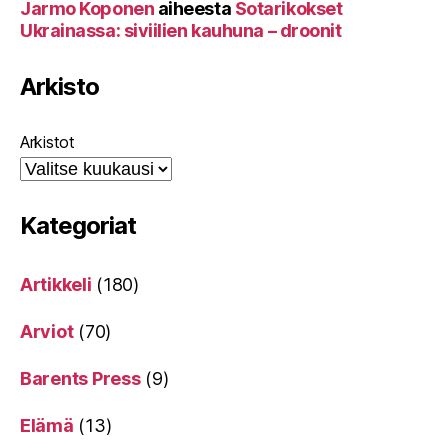
Jarmo Koponen
aiheesta
Sotarikokset
Ukrainassa: siviilien kauhuna – droonit
Arkisto
Arkistot
Kategoriat
Artikkeli
(180)
Arviot
(70)
Barents Press
(9)
Elämä
(13)