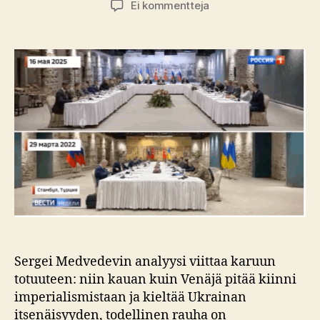
artikkeliin
Ei kommentteja
Istanbulin
neuvottelut
–
propaganda
vs.
todellisuus
Sergei Medvedevin analyysi viittaa karuun
totuuteen: niin kauan kuin Venäjä pitää kiinni
imperialismistaan ja kieltää Ukrainan
itsenäisyyden, todellinen rauha on