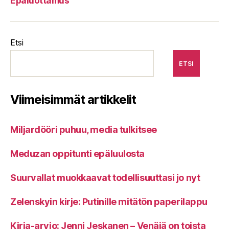
Epäluottamus
Etsi
ETSI
Viimeisimmät artikkelit
Miljardööri puhuu, media tulkitsee
Meduzan oppitunti epäluulosta
Suurvallat muokkaavat todellisuuttasi jo nyt
Zelenskyin kirje: Putinille mitätön paperilappu
Kirja-arvio: Jenni Jeskanen – Venäjä on toista