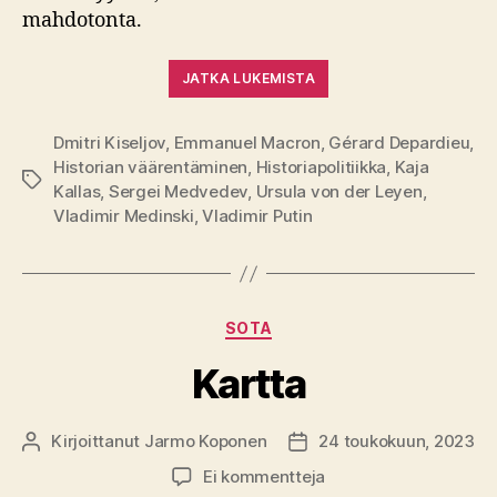
mahdotonta.
JATKA LUKEMISTA
Dmitri Kiseljov
,
Emmanuel Macron
,
Gérard Depardieu
,
Historian väärentäminen
,
Historiapolitiikka
,
Kaja
Avainsanat
Kallas
,
Sergei Medvedev
,
Ursula von der Leyen
,
Vladimir Medinski
,
Vladimir Putin
Kategoriat
SOTA
Kartta
Kirjoittanut
Jarmo Koponen
24 toukokuun, 2023
Kirjoittaja
Julkaisupäivämäärä
artikkeliin
Ei kommentteja