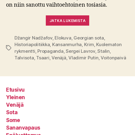
on niin sanottu vaihtoehtoinen tosiasia.
JATKA LUKEMISTA
Džangir Nadžafov
,
Elokuva
,
Georgian sota
,
Historiapolitiikka
,
Kansanmurha
,
Krim
,
Kuolematon
Avainsanat
rykmentti
,
Propaganda
,
Sergei Lavrov
,
Stalin
,
Talvisota
,
Tsaari
,
Venäjä
,
Vladimir Putin
,
Voitonpaivä
Etusivu
Yleinen
Venäjä
Sota
Some
Sananvapaus