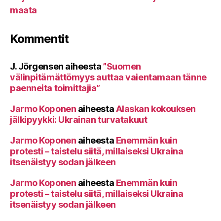
maata
Kommentit
J. Jörgensen
aiheesta
”Suomen
välinpitämättömyys auttaa vaientamaan tänne
paenneita toimittajia”
Jarmo Koponen
aiheesta
Alaskan kokouksen
jälkipyykki: Ukrainan turvatakuut
Jarmo Koponen
aiheesta
Enemmän kuin
protesti – taistelu siitä, millaiseksi Ukraina
itsenäistyy sodan jälkeen
Jarmo Koponen
aiheesta
Enemmän kuin
protesti – taistelu siitä, millaiseksi Ukraina
itsenäistyy sodan jälkeen