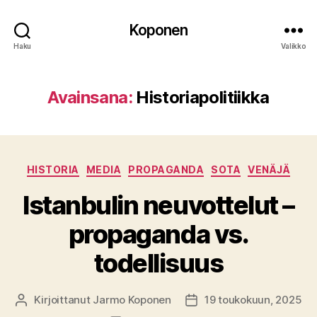
Koponen
Haku
Valikko
Avainsana:
Historiapolitiikka
Kategoriat
HISTORIA
MEDIA
PROPAGANDA
SOTA
VENÄJÄ
Istanbulin neuvottelut –
propaganda vs.
todellisuus
Kirjoittanut
Jarmo Koponen
19 toukokuun, 2025
Kirjoittaja
Julkaisupäivämäärä