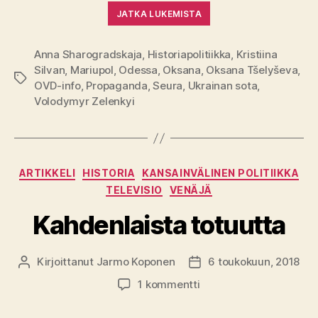
JATKA LUKEMISTA
Anna Sharogradskaja
,
Historiapolitiikka
,
Kristiina
Silvan
,
Mariupol
,
Odessa
,
Oksana
,
Oksana Tšelyševa
,
Avainsanat
OVD-info
,
Propaganda
,
Seura
,
Ukrainan sota
,
Volodymyr Zelenkyi
Kategoriat
ARTIKKELI
HISTORIA
KANSAINVÄLINEN POLITIIKKA
TELEVISIO
VENÄJÄ
Kahdenlaista totuutta
Kirjoittanut
Jarmo Koponen
6 toukokuun, 2018
Kirjoittaja
Julkaisupäivämäärä
artikkeliin
1 kommentti
Kahdenlaista
totuutta