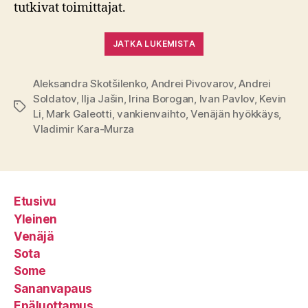
tutkivat toimittajat.
JATKA LUKEMISTA
Aleksandra Skotšilenko
,
Andrei Pivovarov
,
Andrei
Soldatov
,
Ilja Jašin
,
Irina Borogan
,
Ivan Pavlov
,
Kevin
Avainsanat
Li
,
Mark Galeotti
,
vankienvaihto
,
Venäjän hyökkäys
,
Vladimir Kara-Murza
Etusivu
Yleinen
Venäjä
Sota
Some
Sananvapaus
Epäluottamus