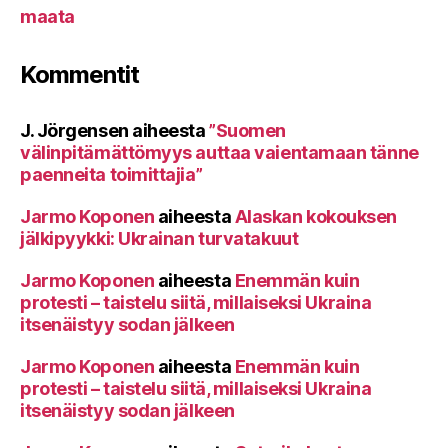
maata
Kommentit
J. Jörgensen
aiheesta
”Suomen
välinpitämättömyys auttaa vaientamaan tänne
paenneita toimittajia”
Jarmo Koponen
aiheesta
Alaskan kokouksen
jälkipyykki: Ukrainan turvatakuut
Jarmo Koponen
aiheesta
Enemmän kuin
protesti – taistelu siitä, millaiseksi Ukraina
itsenäistyy sodan jälkeen
Jarmo Koponen
aiheesta
Enemmän kuin
protesti – taistelu siitä, millaiseksi Ukraina
itsenäistyy sodan jälkeen