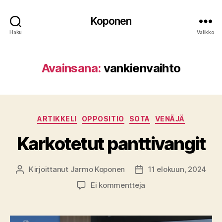
Koponen
Haku
Valikko
Avainsana:
vankienvaihto
Kategoriat
ARTIKKELI
OPPOSITIO
SOTA
VENÄJÄ
Karkotetut panttivangit
Kirjoittanut
Jarmo Koponen
11 elokuun, 2024
Kirjoittaja
Julkaisupäivämäärä
artikkeliin
Ei kommentteja
Karkotetut
panttivangit