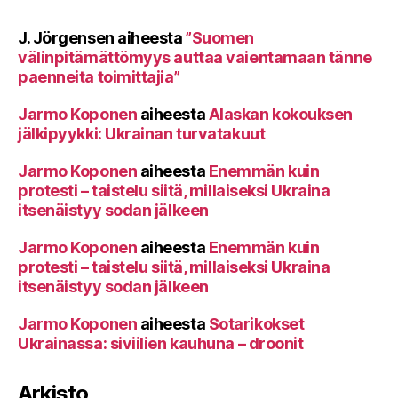
J. Jörgensen
aiheesta
”Suomen
välinpitämättömyys auttaa vaientamaan tänne
paenneita toimittajia”
Jarmo Koponen
aiheesta
Alaskan kokouksen
jälkipyykki: Ukrainan turvatakuut
Jarmo Koponen
aiheesta
Enemmän kuin
protesti – taistelu siitä, millaiseksi Ukraina
itsenäistyy sodan jälkeen
Jarmo Koponen
aiheesta
Enemmän kuin
protesti – taistelu siitä, millaiseksi Ukraina
itsenäistyy sodan jälkeen
Jarmo Koponen
aiheesta
Sotarikokset
Ukrainassa: siviilien kauhuna – droonit
Arkisto