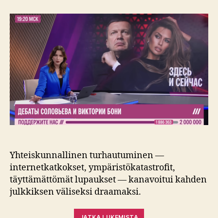
putinistia
studiossa
Yhteiskunnallinen turhautuminen —
internetkatkokset, ympäristökatastrofit,
täyttämättömät lupaukset — kanavoitui kahden
julkkiksen väliseksi draamaksi.
JATKA LUKEMISTA