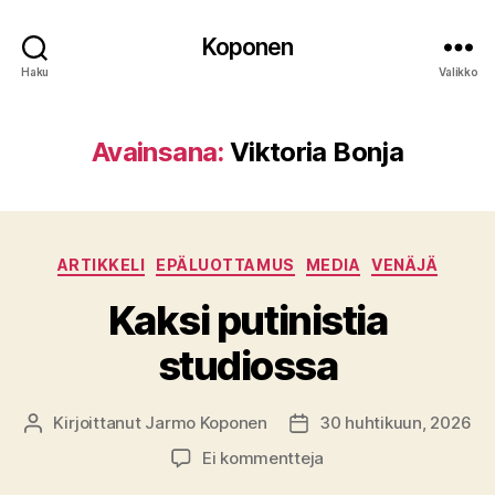
Koponen
Haku
Valikko
Avainsana:
Viktoria Bonja
Kategoriat
ARTIKKELI
EPÄLUOTTAMUS
MEDIA
VENÄJÄ
Kaksi putinistia
studiossa
Kirjoittanut
Jarmo Koponen
30 huhtikuun, 2026
Kirjoittaja
Julkaisupäivämäärä
artikkeliin
Ei kommentteja
Kaksi