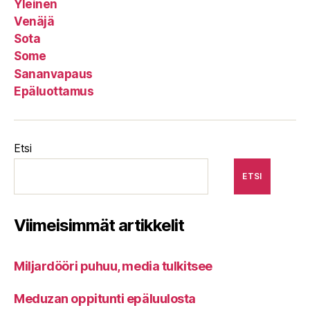
Yleinen
Venäjä
Sota
Some
Sananvapaus
Epäluottamus
Etsi
ETSI
Viimeisimmät artikkelit
Miljardööri puhuu, media tulkitsee
Meduzan oppitunti epäluulosta