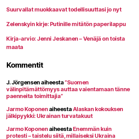
Suurvallat muokkaavat todellisuuttasi jo nyt
Zelenskyin kirje: Putinille mitätön paperilappu
Kirja-arvio: Jenni Jeskanen – Venäjä on toista
maata
Kommentit
J. Jörgensen
aiheesta
”Suomen
välinpitämättömyys auttaa vaientamaan tänne
paenneita toimittajia”
Jarmo Koponen
aiheesta
Alaskan kokouksen
jälkipyykki: Ukrainan turvatakuut
Jarmo Koponen
aiheesta
Enemmän kuin
protesti – taistelu siitä, millaiseksi Ukraina