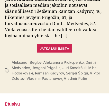
ja sosiaalisen median jakoihin nousevat
säännöllisesti Tšetšenian Ramzan Kadyrov, 46,
liikemies Jevgeni Prigožin, 61, ja
turvallisuusneuvoston Dmitri Medvedev, 57.
Vielä vuosi sitten heidän välilleen oli vaikea
löytää mitään yhteistä – he […]
JATKA LUKEMISTA
Aleksandr Beglov
,
Aleksandra Prokopenko
,
Dmitri
Medvedev
,
Jevgeni Prigožin
,
Juri Kovaltšuk
,
Mihail
Avainsanat
Hodorkovski
,
Ramzan Kadyrov
,
Sergei Šoigu
,
Viktor
Zolotov
,
Vladimir Pastuhovev
,
Vladmir Putin
Etusivu