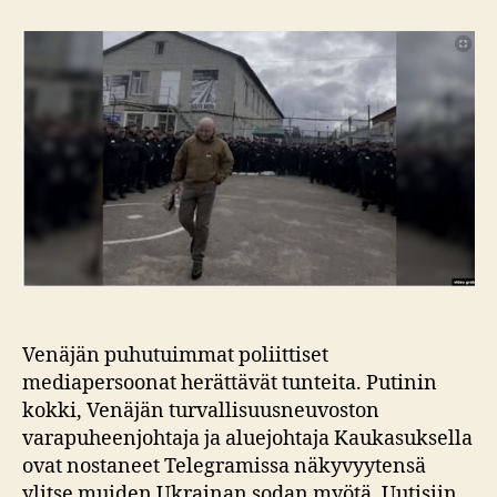
presidentti
ja
saatana
Venäjän puhutuimmat poliittiset
mediapersoonat herättävät tunteita. Putinin
kokki, Venäjän turvallisuusneuvoston
varapuheenjohtaja ja aluejohtaja Kaukasuksella
ovat nostaneet Telegramissa näkyvyytensä
ylitse muiden Ukrainan sodan myötä. Uutisiin