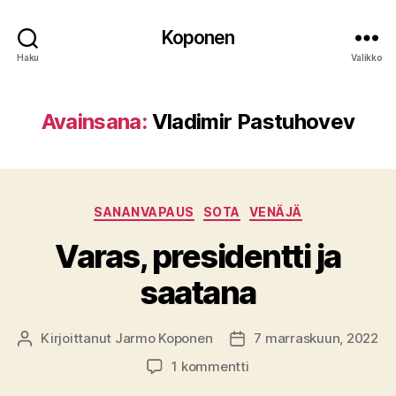
Koponen
Haku
Valikko
Avainsana:
Vladimir Pastuhovev
Kategoriat
SANANVAPAUS
SOTA
VENÄJÄ
Varas, presidentti ja
saatana
Kirjoittanut
Jarmo Koponen
7 marraskuun, 2022
Kirjoittaja
Julkaisupäivämäärä
artikkeliin
1 kommentti
Varas,