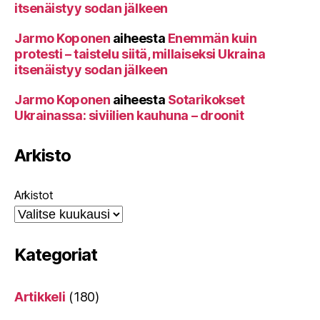
itsenäistyy sodan jälkeen
Jarmo Koponen
aiheesta
Enemmän kuin
protesti – taistelu siitä, millaiseksi Ukraina
itsenäistyy sodan jälkeen
Jarmo Koponen
aiheesta
Sotarikokset
Ukrainassa: siviilien kauhuna – droonit
Arkisto
Arkistot
Kategoriat
Artikkeli
(180)