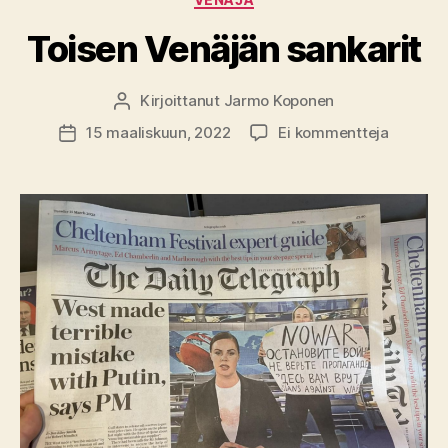
Toisen Venäjän sankarit
Kirjoittanut
Jarmo Koponen
Kirjoittaja
artikkeli
15 maaliskuun, 2022
Ei kommentteja
Julkaisupäivämäärä
Toisen
Venäjän
sankarit