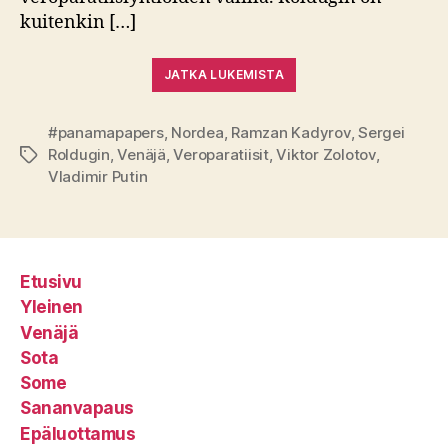
kuitenkin […]
JATKA LUKEMISTA
#panamapapers
,
Nordea
,
Ramzan Kadyrov
,
Sergei
Roldugin
,
Venäjä
,
Veroparatiisit
,
Viktor Zolotov
,
Avainsanat
Vladimir Putin
Etusivu
Yleinen
Venäjä
Sota
Some
Sananvapaus
Epäluottamus