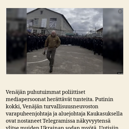
presidentti
ja
saatana
Venäjän puhutuimmat poliittiset
mediapersoonat herättävät tunteita. Putinin
kokki, Venäjän turvallisuusneuvoston
varapuheenjohtaja ja aluejohtaja Kaukasuksella
ovat nostaneet Telegramissa näkyvyytensä
ylitse muiden Ukrainan sodan myötä. Uutisiin