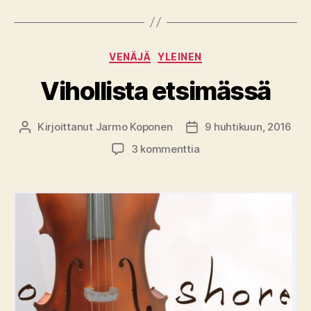
Kategoriat
VENÄJÄ
YLEINEN
Vihollista etsimässä
Kirjoittanut
Jarmo Koponen
9 huhtikuun, 2016
Kirjoittaja
Julkaisupäivämäärä
artikkeliin
3 kommenttia
Vihollista
etsimässä