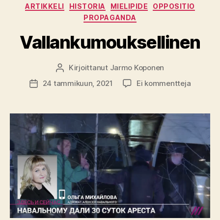
Kategoriat
ARTIKKELI
HISTORIA
MIELIPIDE
OPPOSITIO
PROPAGANDA
Vallankumouksellinen
Kirjoittanut
Jarmo Koponen
Kirjoittaja
artikkeli
24 tammikuun, 2021
Ei kommentteja
Julkaisupäivämäärä
Vallank