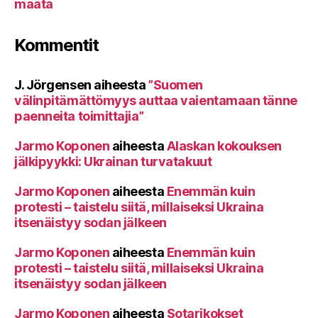
maata
Kommentit
J. Jörgensen
aiheesta
”Suomen
välinpitämättömyys auttaa vaientamaan tänne
paenneita toimittajia”
Jarmo Koponen
aiheesta
Alaskan kokouksen
jälkipyykki: Ukrainan turvatakuut
Jarmo Koponen
aiheesta
Enemmän kuin
protesti – taistelu siitä, millaiseksi Ukraina
itsenäistyy sodan jälkeen
Jarmo Koponen
aiheesta
Enemmän kuin
protesti – taistelu siitä, millaiseksi Ukraina
itsenäistyy sodan jälkeen
Jarmo Koponen
aiheesta
Sotarikokset