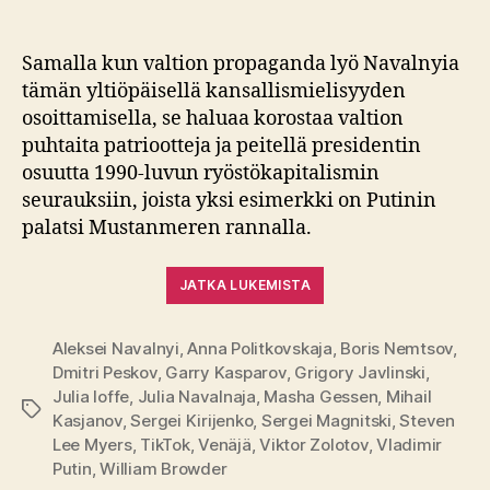
Samalla kun valtion propaganda lyö Navalnyia
tämän yltiöpäisellä kansallismielisyyden
osoittamisella, se haluaa korostaa valtion
puhtaita patriootteja ja peitellä presidentin
osuutta 1990-luvun ryöstökapitalismin
seurauksiin, joista yksi esimerkki on Putinin
palatsi Mustanmeren rannalla.
JATKA LUKEMISTA
Aleksei Navalnyi
,
Anna Politkovskaja
,
Boris Nemtsov
,
Dmitri Peskov
,
Garry Kasparov
,
Grigory Javlinski
,
Julia Ioffe
,
Julia Navalnaja
,
Masha Gessen
,
Mihail
Avainsanat
Kasjanov
,
Sergei Kirijenko
,
Sergei Magnitski
,
Steven
Lee Myers
,
TikTok
,
Venäjä
,
Viktor Zolotov
,
Vladimir
Putin
,
William Browder