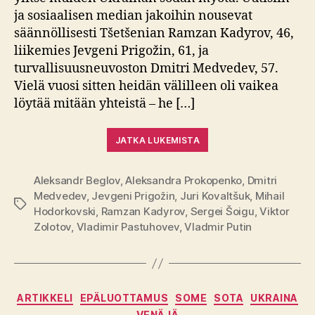
ja sosiaalisen median jakoihin nousevat
säännöllisesti Tšetšenian Ramzan Kadyrov, 46,
liikemies Jevgeni Prigožin, 61, ja
turvallisuusneuvoston Dmitri Medvedev, 57.
Vielä vuosi sitten heidän välilleen oli vaikea
löytää mitään yhteistä – he […]
JATKA LUKEMISTA
Aleksandr Beglov
,
Aleksandra Prokopenko
,
Dmitri
Medvedev
,
Jevgeni Prigožin
,
Juri Kovaltšuk
,
Mihail
Avainsanat
Hodorkovski
,
Ramzan Kadyrov
,
Sergei Šoigu
,
Viktor
Zolotov
,
Vladimir Pastuhovev
,
Vladmir Putin
Kategoriat
ARTIKKELI
EPÄLUOTTAMUS
SOME
SOTA
UKRAINA
VENÄJÄ