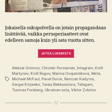
Jokaisella sukupolvella on jotain propagandaan
lisättävää, vaikka perusperiaatteet ovat
edelleen samoja kuin yli sata vuotta sitten.
JATKA LUKEMISTA
Aleksei Gromov
,
Christer Pursiainen
,
Intagram
,
Kirill
Martynov
,
Kirill Rogov
,
Marina Ovsjannikova
,
Meta
,
Michael McFaul
,
Pavel Durov
,
Ramzan Kadyrov
,
Avainsanat
Sergei Kirijenko
,
Taisia Bekbuiatova
,
Telegam
,
Tuomas Forsberg
,
Ukrainan sota
,
Viktor Zolotov