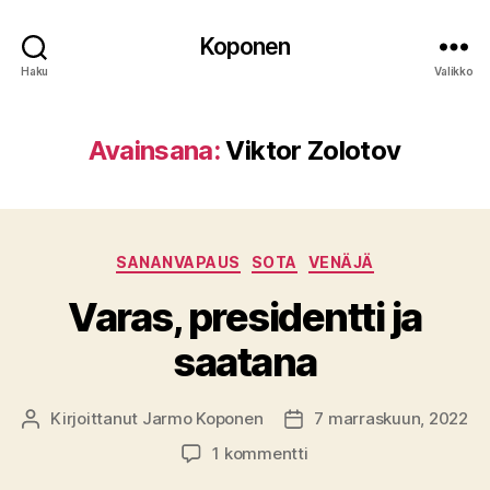
Koponen
Haku
Valikko
Avainsana:
Viktor Zolotov
Kategoriat
SANANVAPAUS
SOTA
VENÄJÄ
Varas, presidentti ja
saatana
Kirjoittanut
Jarmo Koponen
7 marraskuun, 2022
Kirjoittaja
Julkaisupäivämäärä
artikkeliin
1 kommentti
Varas,