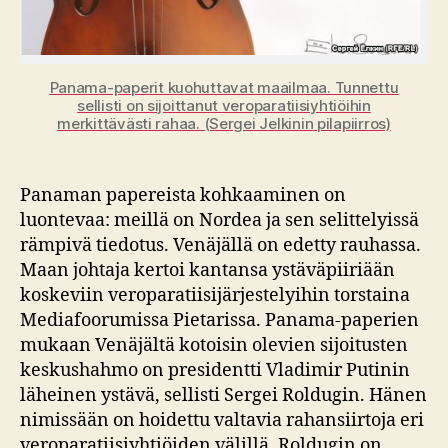
Panama-paperit kuohuttavat maailmaa. Tunnettu
sellisti on sijoittanut veroparatiisiyhtiöihin
merkittävästi rahaa. (Sergei Jelkinin pilapiirros)
Panaman papereista kohkaaminen on
luontevaa: meillä on Nordea ja sen selittelyissä
rämpivä tiedotus. Venäjällä on edetty rauhassa.
Maan johtaja kertoi kantansa ystäväpiiriään
koskeviin veroparatiisijärjestelyihin torstaina
Mediafoorumissa Pietarissa. Panama-paperien
mukaan Venäjältä kotoisin olevien sijoitusten
keskushahmo on presidentti Vladimir Putinin
läheinen ystävä, sellisti Sergei Roldugin. Hänen
nimissään on hoidettu valtavia rahansiirtoja eri
veroparatiisiyhtiöiden välillä. Roldugin on