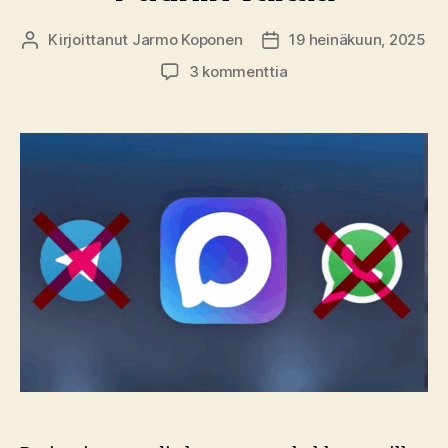
Kirjoittanut
Jarmo Koponen
19 heinäkuun, 2025
Kirjoittaja
Julkaisupäivämäärä
artikkeliin
3 kommenttia
Koneet
korvaamaan
propagandisteja
–
algoritmit
vahvistavat
Putinin
valtaa