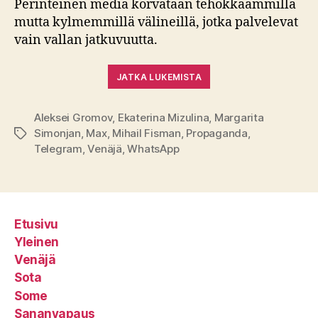
Perinteinen media korvataan tehokkaammilla
mutta kylmemmillä välineillä, jotka palvelevat
vain vallan jatkuvuutta.
JATKA LUKEMISTA
Aleksei Gromov
,
Ekaterina Mizulina
,
Margarita
Simonjan
,
Max
,
Mihail Fisman
,
Propaganda
,
Avainsanat
Telegram
,
Venäjä
,
WhatsApp
Etusivu
Yleinen
Venäjä
Sota
Some
Sananvapaus