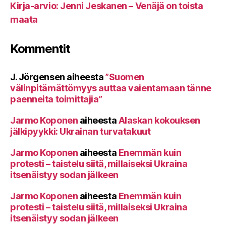
Kirja-arvio: Jenni Jeskanen – Venäjä on toista
maata
Kommentit
J. Jörgensen
aiheesta
”Suomen
välinpitämättömyys auttaa vaientamaan tänne
paenneita toimittajia”
Jarmo Koponen
aiheesta
Alaskan kokouksen
jälkipyykki: Ukrainan turvatakuut
Jarmo Koponen
aiheesta
Enemmän kuin
protesti – taistelu siitä, millaiseksi Ukraina
itsenäistyy sodan jälkeen
Jarmo Koponen
aiheesta
Enemmän kuin
protesti – taistelu siitä, millaiseksi Ukraina
itsenäistyy sodan jälkeen