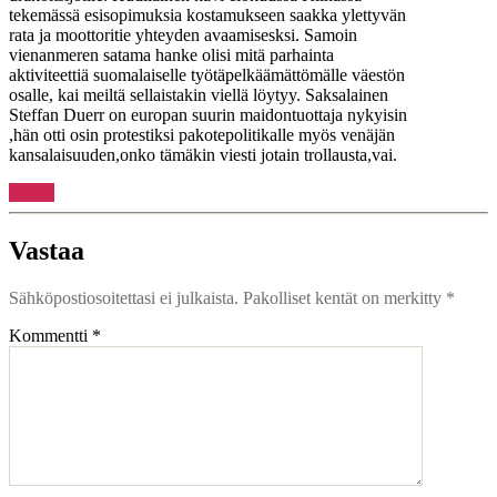
tekemässä esisopimuksia kostamukseen saakka ylettyvän
rata ja moottoritie yhteyden avaamisesksi. Samoin
vienanmeren satama hanke olisi mitä parhainta
aktiviteettiä suomalaiselle työtäpelkäämättömälle väestön
osalle, kai meiltä sellaistakin viellä löytyy. Saksalainen
Steffan Duerr on europan suurin maidontuottaja nykyisin
,hän otti osin protestiksi pakotepolitikalle myös venäjän
kansalaisuuden,onko tämäkin viesti jotain trollausta,vai.
Vastaa
Vastaa
Sähköpostiosoitettasi ei julkaista.
Pakolliset kentät on merkitty
*
Kommentti
*