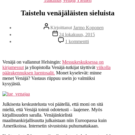
Tutkimus
Venäjä
Yleinen
Taistelu venäjäläisten sieluista
Kirjoittaja
Kirjoittanut
Jarmo Koponen
Julkaisupäivämäärä
24 lokakuun, 2015
artikkeliin
1 kommentti
Taistelu
venäjäläisten
sieluista
Venäjä on vallannut Helsingin:
Messukeskuksessa on
kirjamessut
ja yliopistolla Venäjä-tutkijat täyttivät
viikolla
päärakennuksen luentosalit.
Monet kyselevät: minne
menet Venäjä? Vastaus riippuu usein jo valmiiksi
kysyjästä.
Julkisesta keskustelusta voi päätellä, että moni on sitä
mieltä, että Venäjä toimii odotetusti – laajenee. Myös
kirjallisuuden saralla. Venäjänkielistä
maailmankirjallisuutta julkaistaan niin Euroopassa kuin
Amerikoissa. Internetin sivustoista puhumattakaan.