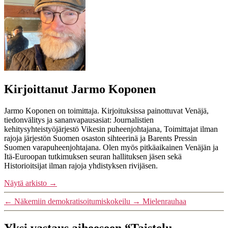
Kirjoittanut Jarmo Koponen
Jarmo Koponen on toimittaja. Kirjoituksissa painottuvat Venäjä,
tiedonvälitys ja sananvapausasiat: Journalistien
kehitysyhteistyöjärjestö Vikesin puheenjohtajana, Toimittajat ilman
rajoja järjestön Suomen osaston sihteerinä ja Barents Pressin
Suomen varapuheenjohtajana. Olen myös pitkäaikainen Venäjän ja
Itä-Euroopan tutkimuksen seuran hallituksen jäsen sekä
Historioitsijat ilman rajoja yhdistyksen rivijäsen.
Näytä arkisto
→
←
Näkemiin demokratisoitumiskokeilu
→
Mielenrauhaa