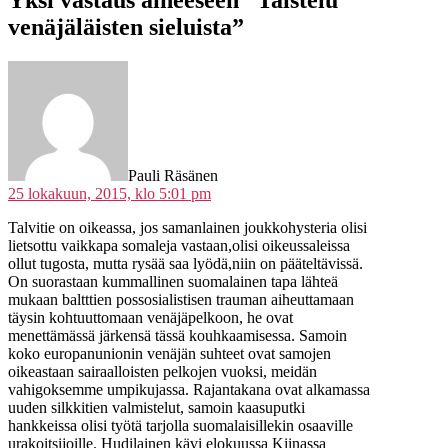
Yksi vastaus aiheeseen “Taistelu
venäjäläisten sieluista”
sanoo:
Pauli Räsänen
25 lokakuun, 2015, klo 5:01 pm
Talvitie on oikeassa, jos samanlainen joukkohysteria olisi
lietsottu vaikkapa somaleja vastaan,olisi oikeussaleissa
ollut tugosta, mutta rysää saa lyödä,niin on pääteltävissä.
On suorastaan kummallinen suomalainen tapa lähteä
mukaan baltttien possosialistisen trauman aiheuttamaan
täysin kohtuuttomaan venäjäpelkoon, he ovat
menettämässä järkensä tässä kouhkaamisessa. Samoin
koko europanunionin venäjän suhteet ovat samojen
oikeastaan sairaalloisten pelkojen vuoksi, meidän
vahigoksemme umpikujassa. Rajantakana ovat alkamassa
uuden silkkitien valmistelut, samoin kaasuputki
hankkeissa olisi työtä tarjolla suomalaisillekin osaaville
urakoitsijoille. Hudilainen kävi elokuussa Kiinassa