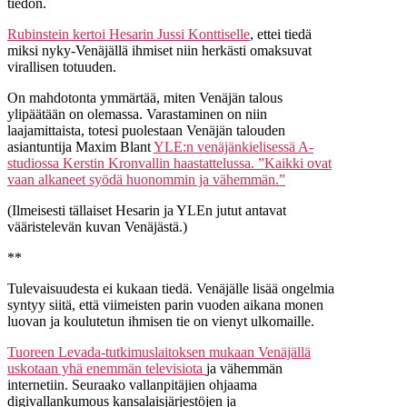
tiedon.
Rubinstein kertoi Hesarin Jussi Konttiselle
, ettei tiedä
miksi nyky-Venäjällä ihmiset niin herkästi omaksuvat
virallisen totuuden.
On mahdotonta ymmärtää, miten Venäjän talous
ylipäätään on olemassa. Varastaminen on niin
laajamittaista, totesi puolestaan Venäjän talouden
asiantuntija Maxim Blant
YLE:n venäjänkielisessä A-
studiossa Kerstin Kronvallin haastattelussa. ”Kaikki ovat
vaan alkaneet syödä huonommin ja vähemmän.”
(Ilmeisesti tällaiset Hesarin ja YLEn jutut antavat
vääristelevän kuvan Venäjästä.)
**
Tulevaisuudesta ei kukaan tiedä. Venäjälle lisää ongelmia
syntyy siitä, että viimeisten parin vuoden aikana monen
luovan ja koulutetun ihmisen tie on vienyt ulkomaille.
Tuoreen Levada-tutkimuslaitoksen mukaan Venäjällä
uskotaan yhä enemmän televisiota
ja vähemmän
internetiin. Seuraako vallanpitäjien ohjaama
digivallankumous kansalaisjärjestöjen ja