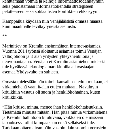
kehittämään voimia ja keinoja informaatiosodankäyntiin
sekä panostamaan informaatiokentällä strategiseen
pelotteeseen sekä sotilaallisten konfliktien ehkäisyyn”.
Kamppailua käydään niin venäjäläisistä omassa maassa
kuin maailmalle levittäytyneistä sieluista.
**
Marinitšev on Kremlin ensimmäinen Internet-asiamies.
Vuonna 2014 työnsä aloittanut asiamies toimii Venäjän
valtiojohdon ja it-alan yritysten yhteyshenkilönä ja
neuvonantajana. Venäjän ei Kremlin asiamiehen mielestä
tule hyväksyä teknologiamarkkinoilla altavastaajan
asemaa Yhdysvaltojen suhteen.
Omasta mielestään hän toimii kansallisen edun mukaan, ei
virkamiehenä vaan it-alan etujen mukaan. Navalnyin
kritiikkiin vastaus oli suora ja henkilökohtainen, kuten
kritiikkikin.
“Hän kritisoi minua, menee ihan henkilökohtaisuuksiin.
Tietämättä minusta mitään. Hän pitää minua virkamiehenä
ja Kremlin hallintoon kuuluvana, vaikka en ole missään
tapauksessa ollut kumpaakaan enkä sellaiseksi tule.
Tarkkaan ottaen aivan päin vastoin, lain suomin perustein