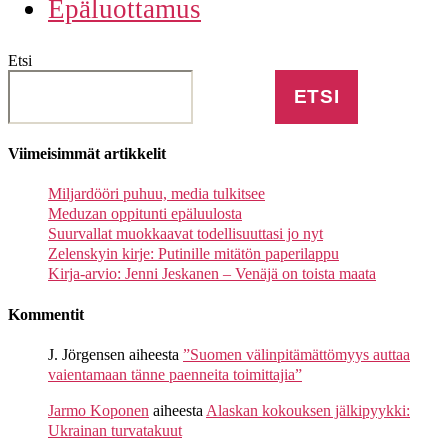
Epäluottamus
Etsi
ETSI
Viimeisimmät artikkelit
Miljardööri puhuu, media tulkitsee
Meduzan oppitunti epäluulosta
Suurvallat muokkaavat todellisuuttasi jo nyt
Zelenskyin kirje: Putinille mitätön paperilappu
Kirja-arvio: Jenni Jeskanen – Venäjä on toista maata
Kommentit
J. Jörgensen
aiheesta
”Suomen välinpitämättömyys auttaa
vaientamaan tänne paenneita toimittajia”
Jarmo Koponen
aiheesta
Alaskan kokouksen jälkipyykki:
Ukrainan turvatakuut