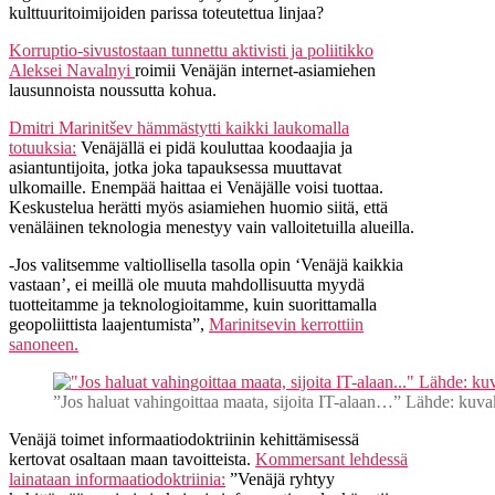
kulttuuritoimijoiden parissa toteutettua linjaa?
Korruptio-sivustostaan tunnettu aktivisti ja poliitikko
Aleksei Navalnyi
roimii Venäjän internet-asiamiehen
lausunnoista noussutta kohua.
Dmitri Marinitšev hämmästytti kaikki laukomalla
totuuksia:
Venäjällä ei pidä kouluttaa koodaajia ja
asiantuntijoita, jotka joka tapauksessa muuttavat
ulkomaille. Enempää haittaa ei Venäjälle voisi tuottaa.
Keskustelua herätti myös asiamiehen huomio siitä, että
venäläinen teknologia menestyy vain valloitetuilla alueilla.
-Jos valitsemme valtiollisella tasolla opin ‘Venäjä kaikkia
vastaan’, ei meillä ole muuta mahdollisuutta myydä
tuotteitamme ja teknologioitamme, kuin suorittamalla
geopoliittista laajentumista”,
Marinitsevin kerrottiin
sanoneen.
”Jos haluat vahingoittaa maata, sijoita IT-alaan…” Lähde: kuva
Venäjä toimet informaatiodoktriinin kehittämisessä
kertovat osaltaan maan tavoitteista.
Kommersant lehdessä
lainataan informaatiodoktriinia:
”Venäjä ryhtyy