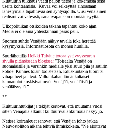
Kulttuurin tulkkaus vaatii paljon tietoa ja kokemusta sekä
useita kohtaamisia. Kuvaa voi selkeyttää ainoastaan
lähestymällä tapahtuvaa sen syntysijoilla. Uusi venäläinen
realismi voi vahvasti, sananvapaus on moniäänisyyttä.
Ulkopolitiikan otsikoiden takana tapahtuu koko ajan.
Media ei ole aina yhteiskunnan paras peili.
Suomen suhde Venäjään näkyy tavalla joka herättää
kysymyksiä. Informaatiosota on monen huulilla.
Suurlähettiläs
Heikki Talvitie toteaa ystävyysseuran
sivulla pitämässään blogissa:
”Toisaalta Venäjä on
suomalaisille ja varsinkin medialle yksi suuri pila ja satiirin
kohde. Kunnes toisin todistetaan. Eduskuntakin tuomitsi
vihapuheet ja –teot. Milloinkahan tämänkaltaiset
kannanotot koskisivat myös Venäjää, venäläisiä ja
venäläisyyttä.”
**
Kulttuurintutkijat ja tekijät kertovat, että muutama vuosi
sitten Venäjällä alkanut kulttuurivallankumous näkyy jo.
Netissä koiranleuat sanovat, että Venäjän johto jatkaa
Neuvostoliiton aikana tehtyjä ihmiskokeita. ”Ne aloittavat