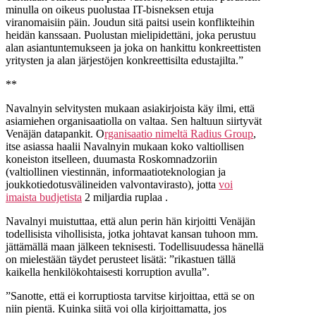
minulla on oikeus puolustaa IT-bisneksen etuja
viranomaisiin päin. Joudun sitä paitsi usein konflikteihin
heidän kanssaan. Puolustan mielipidettäni, joka perustuu
alan asiantuntemukseen ja joka on hankittu konkreettisten
yritysten ja alan järjestöjen konkreettisilta edustajilta.”
**
Navalnyin selvitysten mukaan asiakirjoista käy ilmi, että
asiamiehen organisaatiolla on valtaa. Sen haltuun siirtyvät
Venäjän datapankit. O
rganisaatio nimeltä Radius Group
,
itse asiassa haalii Navalnyin mukaan koko valtiollisen
koneiston itselleen, duumasta Roskomnadzoriin
(valtiollinen viestinnän, informaatioteknologian ja
joukkotiedotusvälineiden valvontavirasto), jotta
voi
imaista budjetista
2 miljardia ruplaa .
Navalnyi muistuttaa, että alun perin hän kirjoitti Venäjän
todellisista vihollisista, jotka johtavat kansan tuhoon mm.
jättämällä maan jälkeen teknisesti. Todellisuudessa hänellä
on mielestään täydet perusteet lisätä: ”rikastuen tällä
kaikella henkilökohtaisesti korruption avulla”.
”Sanotte, että ei korruptiosta tarvitse kirjoittaa, että se on
niin pientä. Kuinka siitä voi olla kirjoittamatta, jos