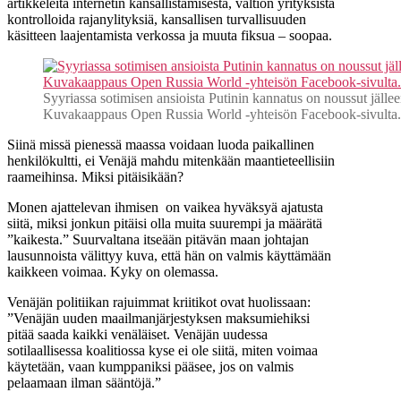
artikkeleita internetin kansallistamisesta, valtion yrityksistä
kontrolloida rajanylityksiä, kansallisen turvallisuuden
käsitteen laajentamista verkossa ja muuta fiksua – soopaa.
Syyriassa sotimisen ansioista Putinin kannatus on noussut jälle
Kuvakaappaus Open Russia World -yhteisön Facebook-sivulta.
Siinä missä pienessä maassa voidaan luoda paikallinen
henkilökultti, ei Venäjä mahdu mitenkään maantieteellisiin
raameihinsa. Miksi pitäisikään?
Monen ajattelevan ihmisen on vaikea hyväksyä ajatusta
siitä, miksi jonkun pitäisi olla muita suurempi ja määrätä
”kaikesta.” Suurvaltana itseään pitävän maan johtajan
lausunnoista välittyy kuva, että hän on valmis käyttämään
kaikkeen voimaa. Kyky on olemassa.
Venäjän politiikan rajuimmat kriitikot ovat huolissaan:
”Venäjän uuden maailmanjärjestyksen maksumiehiksi
pitää saada kaikki venäläiset. Venäjän uudessa
sotilaallisessa koalitiossa kyse ei ole siitä, miten voimaa
käytetään, vaan kumppaniksi pääsee, jos on valmis
pelaamaan ilman sääntöjä.”