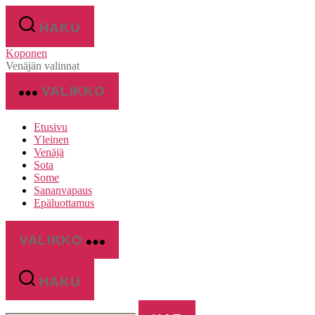
Siirry
sisältöön
HAKU
Koponen
Venäjän valinnat
VALIKKO
Etusivu
Yleinen
Venäjä
Sota
Some
Sananvapaus
Epäluottamus
VALIKKO
HAKU
Haku: