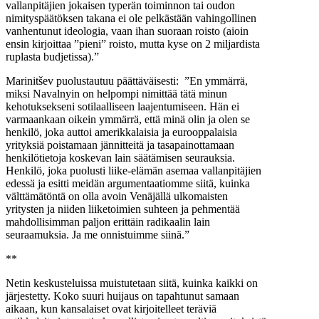
vallanpitäjien jokaisen typerän toiminnon tai oudon
nimityspäätöksen takana ei ole pelkästään vahingollinen
vanhentunut ideologia, vaan ihan suoraan roisto (aioin
ensin kirjoittaa ”pieni” roisto, mutta kyse on 2 miljardista
ruplasta budjetissa).”
Marinitšev puolustautuu päättäväisesti: ”En ymmärrä,
miksi Navalnyin on helpompi nimittää tätä minun
kehotuksekseni sotilaalliseen laajentumiseen. Hän ei
varmaankaan oikein ymmärrä, että minä olin ja olen se
henkilö, joka auttoi amerikkalaisia ja eurooppalaisia
yrityksiä poistamaan jännitteitä ja tasapainottamaan
henkilötietoja koskevan lain säätämisen seurauksia.
Henkilö, joka puolusti liike-elämän asemaa vallanpitäjien
edessä ja esitti meidän argumentaatiomme siitä, kuinka
välttämätöntä on olla avoin Venäjällä ulkomaisten
yritysten ja niiden liiketoimien suhteen ja pehmentää
mahdollisimman paljon erittäin radikaalin lain
seuraamuksia. Ja me onnistuimme siinä.”
**
Netin keskusteluissa muistutetaan siitä, kuinka kaikki on
järjestetty. Koko suuri huijaus on tapahtunut samaan
aikaan, kun kansalaiset ovat kirjoitelleet teräviä