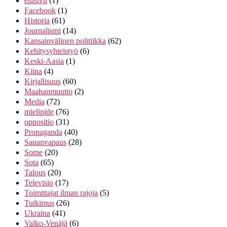
etusivu
(1)
Facebook
(1)
Historia
(61)
Journalismi
(14)
Kansainvälinen politiikka
(62)
Kehitysyhteistyö
(6)
Keski-Aasia
(1)
Kiina
(4)
Kirjallisuus
(60)
Maahanmuutto
(2)
Media
(72)
mielipide
(76)
oppositio
(31)
Propaganda
(40)
Sananvapaus
(28)
Some
(20)
Sota
(65)
Talous
(20)
Televisio
(17)
Toimittajat ilman rajoja
(5)
Tutkimus
(26)
Ukraina
(41)
Valko-Venäjä
(6)