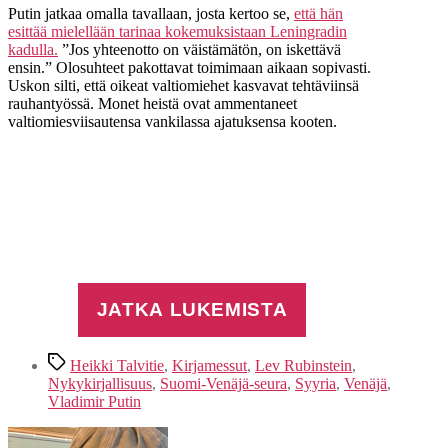
Putin jatkaa omalla tavallaan, josta kertoo se,
että hän
esittää mielellään tarinaa kokemuksistaan Leningradin
kadulla.
”Jos yhteenotto on väistämätön, on iskettävä
ensin.” Olosuhteet pakottavat toimimaan aikaan sopivasti.
Uskon silti, että oikeat valtiomiehet kasvavat tehtäviinsä
rauhantyössä. Monet heistä ovat ammentaneet
valtiomiesviisautensa vankilassa ajatuksensa kooten.
JATKA LUKEMISTA
Avainsanat
Heikki Talvitie
,
Kirjamessut
,
Lev Rubinstein
,
Nykykirjallisuus
,
Suomi-Venäjä-seura
,
Syyria
,
Venäjä
,
Vladimir Putin