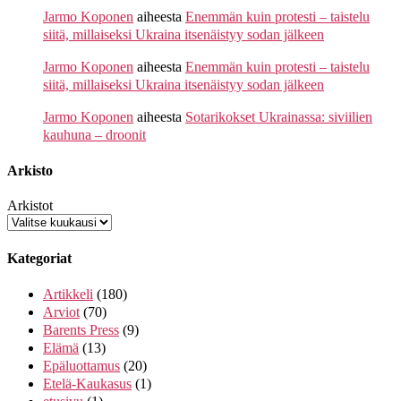
Jarmo Koponen
aiheesta
Enemmän kuin protesti – taistelu
siitä, millaiseksi Ukraina itsenäistyy sodan jälkeen
Jarmo Koponen
aiheesta
Enemmän kuin protesti – taistelu
siitä, millaiseksi Ukraina itsenäistyy sodan jälkeen
Jarmo Koponen
aiheesta
Sotarikokset Ukrainassa: siviilien
kauhuna – droonit
Arkisto
Arkistot
Kategoriat
Artikkeli
(180)
Arviot
(70)
Barents Press
(9)
Elämä
(13)
Epäluottamus
(20)
Etelä-Kaukasus
(1)