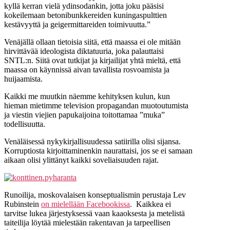
kyllä kerran vielä ydinsodankin, jotta joku pääsisi
kokeilemaan betonibunkkereiden kuningaspulttien
kestävyyttä ja geigermittareiden toimivuutta.”
Venäjällä ollaan tietoisia siitä, että maassa ei ole mitään
hirvittävää ideologista diktatuuria, joka palauttaisi
SNTL:n. Siitä ovat tutkijat ja kirjailijat yhtä mieltä, että
maassa on käynnissä aivan tavallista rosvoamista ja
huijaamista.
Kaikki me muutkin näemme kehityksen kulun, kun
hieman mietimme television propagandan muotoutumista
ja viestin viejien papukaijoina toitottamaa ”muka”
todellisuutta.
Venäläisessä nykykirjallisuudessa satiirilla olisi sijansa.
Korruptiosta kirjoittaminenkin naurattaisi, jos se ei samaan
aikaan olisi ylittänyt kaikki soveliaisuuden rajat.
Runoilija, moskovalaisen konseptualismin perustaja Lev
Rubinstein
on mielellään Facebookissa
. Kaikkea ei
tarvitse lukea järjestyksessä vaan kaaoksesta ja metelistä
taiteilija löytää mielestään rakentavan ja tarpeellisen