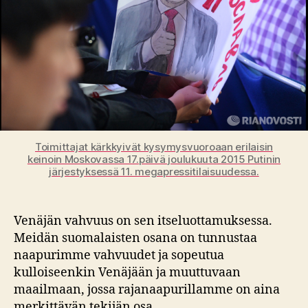
Toimittajat kärkkyivät kysymysvuoroaan erilaisin
keinoin Moskovassa 17.päivä joulukuuta 2015 Putinin
järjestyksessä 11. megapressitilaisuudessa.
Venäjän vahvuus on sen itseluottamuksessa.
Meidän suomalaisten osana on tunnustaa
naapurimme vahvuudet ja sopeutua
kulloiseenkin Venäjään ja muuttuvaan
maailmaan, jossa rajanaapurillamme on aina
merkittävän tekijän osa.