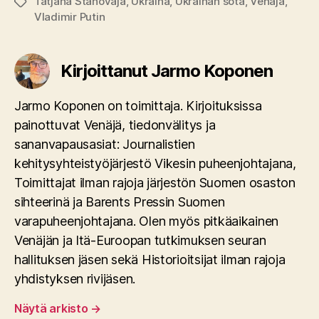
Tatjana Stanovaja
,
Ukraina
,
Ukrainan sota
,
Venäjä
,
Avainsanat
Vladimir Putin
Kirjoittanut Jarmo Koponen
Jarmo Koponen on toimittaja. Kirjoituksissa
painottuvat Venäjä, tiedonvälitys ja
sananvapausasiat: Journalistien
kehitysyhteistyöjärjestö Vikesin puheenjohtajana,
Toimittajat ilman rajoja järjestön Suomen osaston
sihteerinä ja Barents Pressin Suomen
varapuheenjohtajana. Olen myös pitkäaikainen
Venäjän ja Itä-Euroopan tutkimuksen seuran
hallituksen jäsen sekä Historioitsijat ilman rajoja
yhdistyksen rivijäsen.
Näytä arkisto
→