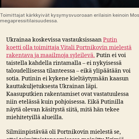
Toimittajat kärkkyivät kysymysvuoroaan erilaisin keinoin Mos
megapressitilaisuudessa.
Ukrainaa koskevissa vastauksissaan
Putin
koetti olla toimittaja Vitali Portnikovin mielestä
rakentava ja maailmoja syleilevä.
Putin ei voi
taistella kahdella rintamalla – ei nykyisessä
taloudellisessa tilanteessa – eikä ylipäätään voi
sotia. Putinin ei kykene kieltäytymään kaasun
kauttakuljetuksesta Ukrainan läpi.
Kaasuputkien rakentamiset ovat vastatuulessa
niin etelässä kuin pohjoisessa. Eikä Putinilla
näytä olevan käsitystä siitä, mitä hän tekee
miehitetyillä alueilla.
Silmiinpistävää oli Portnikovin mielestä se,