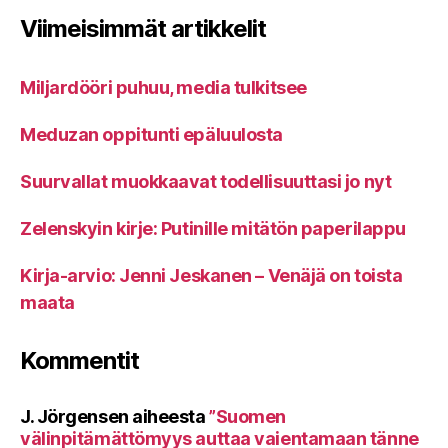
Viimeisimmät artikkelit
Miljardööri puhuu, media tulkitsee
Meduzan oppitunti epäluulosta
Suurvallat muokkaavat todellisuuttasi jo nyt
Zelenskyin kirje: Putinille mitätön paperilappu
Kirja-arvio: Jenni Jeskanen – Venäjä on toista
maata
Kommentit
J. Jörgensen
aiheesta
”Suomen
välinpitämättömyys auttaa vaientamaan tänne