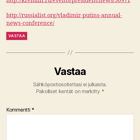
http://kremlin.ru/events/president/news/50971
http://russialist.org/vladimir-putins-annual-
news-conference/
VASTAA
Vastaa
Sähköpostiosoitettasi ei julkaista.
Pakolliset kentät on merkitty
*
Kommentti
*