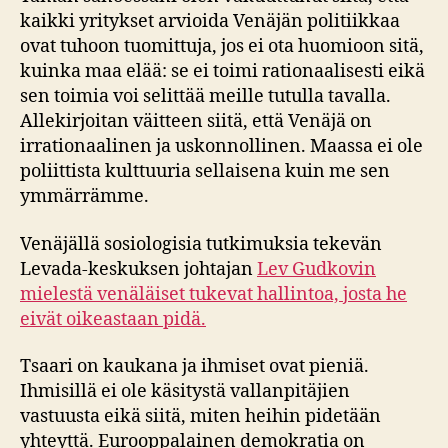
kaikki yritykset arvioida Venäjän politiikkaa
ovat tuhoon tuomittuja, jos ei ota huomioon sitä,
kuinka maa elää: se ei toimi rationaalisesti eikä
sen toimia voi selittää meille tutulla tavalla.
Allekirjoitan väitteen siitä, että Venäjä on
irrationaalinen ja uskonnollinen. Maassa ei ole
poliittista kulttuuria sellaisena kuin me sen
ymmärrämme.
Venäjällä sosiologisia tutkimuksia tekevän
Levada-keskuksen johtajan
Lev Gudkovin
mielestä venäläiset tukevat hallintoa, josta he
eivät oikeastaan pidä.
Tsaari on kaukana ja ihmiset ovat pieniä.
Ihmisillä ei ole käsitystä vallanpitäjien
vastuusta eikä siitä, miten heihin pidetään
yhteyttä. Eurooppalainen demokratia on