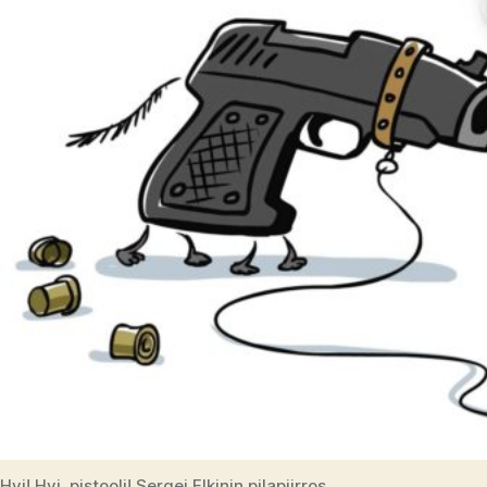
Hyi! Hyi, pistooli! Sergei Elkinin pilapiirros.