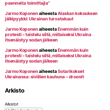
paenneita toimittajia”
Jarmo Koponen
aiheesta
Alaskan kokouksen
jälkipyykki: Ukrainan turvatakuut
Jarmo Koponen
aiheesta
Enemmän kuin
protesti – taistelu siitä, millaiseksi Ukraina
itsenäistyy sodan jälkeen
Jarmo Koponen
aiheesta
Enemmän kuin
protesti – taistelu siitä, millaiseksi Ukraina
itsenäistyy sodan jälkeen
Jarmo Koponen
aiheesta
Sotarikokset
Ukrainassa: siviilien kauhuna – droonit
Arkisto
Arkistot