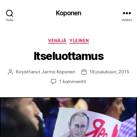
Koponen
Haku
Valikko
Kategoriat
VENÄJÄ
YLEINEN
Itseluottamus
Kirjoittanut
Jarmo Koponen
18 joulukuun, 2015
Kirjoittaja
Julkaisupäivämäärä
artikkeliin
1 kommentti
Itseluottamus