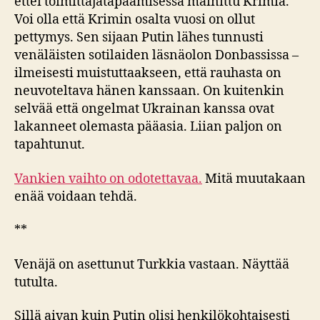
ettei toimittajatapaamisessa mainittu Krimiä.
Voi olla että Krimin osalta vuosi on ollut
pettymys. Sen sijaan Putin lähes tunnusti
venäläisten sotilaiden läsnäolon Donbassissa –
ilmeisesti muistuttaakseen, että rauhasta on
neuvoteltava hänen kanssaan. On kuitenkin
selvää että ongelmat Ukrainan kanssa ovat
lakanneet olemasta pääasia. Liian paljon on
tapahtunut.
Vankien vaihto on odotettavaa.
Mitä muutakaan
enää voidaan tehdä.
**
Venäjä on asettunut Turkkia vastaan. Näyttää
tutulta.
Sillä aivan kuin Putin olisi henkilökohtaisesti