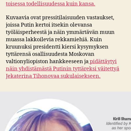
toisessa todellisuudessa kuin kansa.
Kuvaavia ovat pressitilaisuuden vastaukset,
joissa Putin kertoi itsekin olevansa
työläisperheestä ja näin ymmärtävän muun
muassa lakkoilevia rekkamiehiä. Kuin
kruunuksi presidentti kiersi kysymyksen
tyttärensä osallisuudesta Moskovan
valtionyliopiston hankkeeseen ja
pidättäytyi
näin yhdistämästä Putinin tyttäreksi väitettyä
Jekaterina Tihonovaa sukulaisekseen.