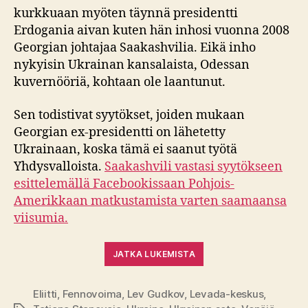
kurkkuaan myöten täynnä presidentti
Erdogania aivan kuten hän inhosi vuonna 2008
Georgian johtajaa Saakashvilia. Eikä inho
nykyisin Ukrainan kansalaista, Odessan
kuvernööriä, kohtaan ole laantunut.
Sen todistivat syytökset, joiden mukaan
Georgian ex-presidentti on lähetetty
Ukrainaan, koska tämä ei saanut työtä
Yhdysvalloista.
Saakashvili vastasi syytökseen
esittelemällä Facebookissaan Pohjois-
Amerikkaan matkustamista varten saamaansa
viisumia.
JATKA LUKEMISTA
Eliitti
,
Fennovoima
,
Lev Gudkov
,
Levada-keskus
,