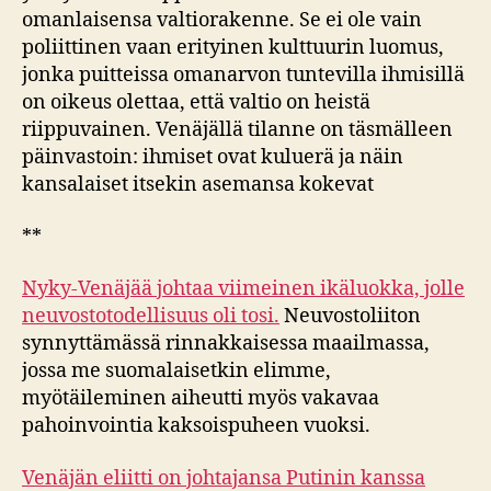
omanlaisensa valtiorakenne. Se ei ole vain
poliittinen vaan erityinen kulttuurin luomus,
jonka puitteissa omanarvon tuntevilla ihmisillä
on oikeus olettaa, että valtio on heistä
riippuvainen. Venäjällä tilanne on täsmälleen
päinvastoin: ihmiset ovat kuluerä ja näin
kansalaiset itsekin asemansa kokevat
**
Nyky-Venäjää johtaa viimeinen ikäluokka, jolle
neuvostotodellisuus oli tosi.
Neuvostoliiton
synnyttämässä rinnakkaisessa maailmassa,
jossa me suomalaisetkin elimme,
myötäileminen aiheutti myös vakavaa
pahoinvointia kaksoispuheen vuoksi.
Venäjän eliitti on johtajansa Putinin kanssa