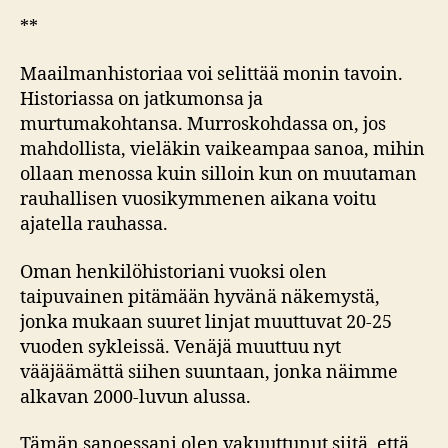
**
Maailmanhistoriaa voi selittää monin tavoin.
Historiassa on jatkumonsa ja
murtumakohtansa. Murroskohdassa on, jos
mahdollista, vieläkin vaikeampaa sanoa, mihin
ollaan menossa kuin silloin kun on muutaman
rauhallisen vuosikymmenen aikana voitu
ajatella rauhassa.
Oman henkilöhistoriani vuoksi olen
taipuvainen pitämään hyvänä näkemystä,
jonka mukaan suuret linjat muuttuvat 20-25
vuoden sykleissä. Venäjä muuttuu nyt
vääjäämättä siihen suuntaan, jonka näimme
alkavan 2000-luvun alussa.
Tämän sanoessani olen vakuuttunut siitä, että