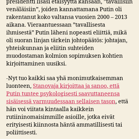
presidentti lisäsi etäisyyttä kansaan, ”tavallisiin
venäläisiin”, joiden kannattamana Putin oli
rakentanut koko valtansa vuosien 2000 – 2013
aikana. Vieraantuessaan ”tavallisesta
ihmisestä” Putin läheni nopeasti eliittiä, mikä
oli suoran linjan tärkein johtopäätös: johtajan,
yhteiskunnan ja eliitin suhteiden
muodostaman kolmion sopimuksen kohtien
kirjoittaminen uusiksi.
-Nyt tuo kaikki saa yhä monimutkaisemman
luonteen,
Stanovaja kirjoittaa ja sanoo, että
Putin tuntee psykologisesti saavuttaneensa
sisäisessä varmuudessaan sellaisen tason
, että
hän voi viitata kintaalla kaikkein
rutiininomaisimmille asioille, jotka eivät
erityisesti kiinnosta häntä ammatillisesti tai
poliittisesti.