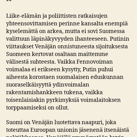
**
Liike-elämän ja poliittisten ratkaisujen
yhteensovittamisen perinne kansalta enempiä
kyselemättä on arkea, mutta ei sovi Suomessa
valittuun läpinäkyvyyden ihanteeseen. Putinin
viittaukset Venäjän onnistuneesta sijoituksesta
Suomeen kertovat osaltaan maittemme
välisestä suhteesta. Vaikka Fennovoiman
voimalaa ei erikseen kysytty, Putin puhui
aiheesta korostaen suomalaisen eduskunnan
suoraselkäisyyttä ydinvoimalan
rakentamishankkeen tukena, vaikka
toisenlaisiakin pyrkimyksiä voimalaitoksen
torppaamiseksi on ollut.
Suomi on Venäjän luotettava naapuri, joka
toteuttaa Euroopan unionin jäsenenä itsenäistä