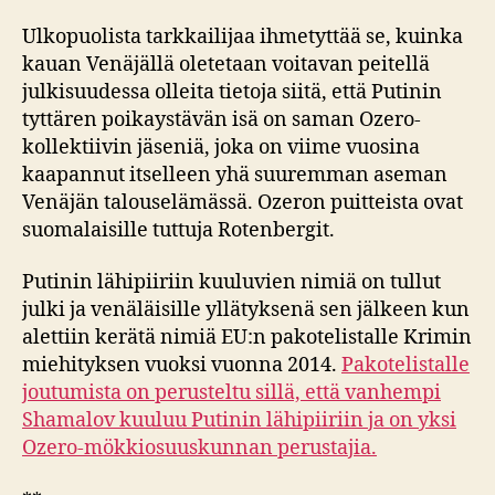
Ulkopuolista tarkkailijaa ihmetyttää se, kuinka
kauan Venäjällä oletetaan voitavan peitellä
julkisuudessa olleita tietoja siitä, että Putinin
tyttären poikaystävän isä on saman Ozero-
kollektiivin jäseniä, joka on viime vuosina
kaapannut itselleen yhä suuremman aseman
Venäjän talouselämässä. Ozeron puitteista ovat
suomalaisille tuttuja Rotenbergit.
Putinin lähipiiriin kuuluvien nimiä on tullut
julki ja venäläisille yllätyksenä sen jälkeen kun
alettiin kerätä nimiä EU:n pakotelistalle Krimin
miehityksen vuoksi vuonna 2014.
Pakotelistalle
joutumista on perusteltu sillä, että vanhempi
Shamalov kuuluu Putinin lähipiiriin ja on yksi
Ozero-mökkiosuuskunnan perustajia.