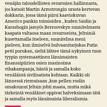
venäjän taloudellisten resurssien hallinnasta,
jos katsoit Martin Armstrongin urasta kertovan
dokkarin, jossa tämä piirsi kaaviokuvan
Americo pankin toimioiden , kuden Saidin ja
Karashogin jamyös Beresovskyn suunitelmasta
kaapata valtaosa maan resursseista, Jeltsiniä
kusettamalla itseleen, suunitelma meni
pieleen, kun ilmiselvä bulvaanitarjokas Putin
petti porukan, sieltä lähtee tämä nykyinen tuon
tyypin systemaattinen länsimaisten
finanssipiirien osien masinoima
vihakampanja, häntä ja samalla koko
venäläistä sivilisatiota kohtaan. Kaikki oli
lännessä riemuisaan ,kun pellen roolin
omaksunut Jeltsin johti maata, mutta mikä
tärkeintä venäläiset oppivat halveksimaan tätä
ja samalla myös länsimaista liberalismia.