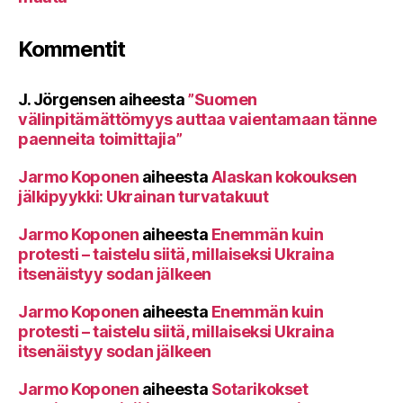
Kommentit
J. Jörgensen
aiheesta
”Suomen
välinpitämättömyys auttaa vaientamaan tänne
paenneita toimittajia”
Jarmo Koponen
aiheesta
Alaskan kokouksen
jälkipyykki: Ukrainan turvatakuut
Jarmo Koponen
aiheesta
Enemmän kuin
protesti – taistelu siitä, millaiseksi Ukraina
itsenäistyy sodan jälkeen
Jarmo Koponen
aiheesta
Enemmän kuin
protesti – taistelu siitä, millaiseksi Ukraina
itsenäistyy sodan jälkeen
Jarmo Koponen
aiheesta
Sotarikokset