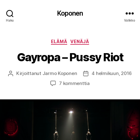
Koponen
Haku
Valikko
Kategoriat
ELÄMÄ
VENÄJÄ
Gayropa – Pussy Riot
Kirjoittanut
Jarmo Koponen
4 helmikuun, 2016
Kirjoittaja
Julkaisupäivämäärä
artikkeliin
7 kommenttia
Gayropa
–
Pussy
Riot