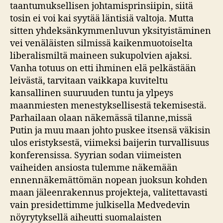
taantumuksellisen johtamisprinsiipin, siitä
tosin ei voi kai syytää läntisiä valtoja. Mutta
sitten yhdeksänkymmenluvun yksityistäminen
vei venäläisten silmissä kaikenmuotoiselta
liberalismiltä maineen sukupolvien ajaksi.
Vanha totuus on etti ihminen elä pelkästään
leivästä, tarvitaan vaikkapa kuviteltu
kansallinen suuruuden tuntu ja ylpeys
maanmiesten menestyksellisestä tekemisestä.
Parhailaan olaan näkemässä tilanne,missä
Putin ja muu maan johto puskee itsensä väkisin
ulos eristyksestä, viimeksi baijerin turvallisuus
konferensissa. Syyrian sodan viimeisten
vaiheiden ansiosta tulemme näkemään
ennennäkemättömän nopean juoksun kohden
maan jäleenrakennus projekteja, valitettavasti
vain presidettimme julkisella Medvedevin
nöyrytyksellä aiheutti suomalaisten