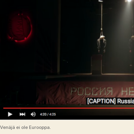
Venäjä ei ole Eurooppa.