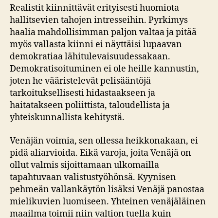
Realistit kiinnittävät erityisesti huomiota
hallitsevien tahojen intresseihin. Pyrkimys
haalia mahdollisimman paljon valtaa ja pitää
myös vallasta kiinni ei näyttäisi lupaavan
demokratiaa lähitulevaisuudessakaan.
Demokratisoituminen ei ole heille kannustin,
joten he vääristelevät pelisääntöjä
tarkoituksellisesti hidastaakseen ja
haitatakseen poliittista, taloudellista ja
yhteiskunnallista kehitystä.
Venäjän voimia, sen ollessa heikkonakaan, ei
pidä aliarvioida. Eikä varoja, joita Venäjä on
ollut valmis sijoittamaan ulkomailla
tapahtuvaan valistustyöhönsä. Kyynisen
pehmeän vallankäytön lisäksi Venäjä panostaa
mielikuvien luomiseen. Yhteinen venäjäläinen
maailma toimii niin valtion tuella kuin