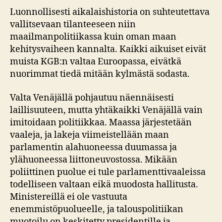
Luonnollisesti aikalaishistoria on suhteutettava
vallitsevaan tilanteeseen niin
maailmanpolitiikassa kuin oman maan
kehitysvaiheen kannalta. Kaikki aikuiset eivät
muista KGB:n valtaa Euroopassa, eivätkä
nuorimmat tiedä mitään kylmästä sodasta.
Valta Venäjällä pohjautuu näennäisesti
laillisuuteen, mutta yhtäkaikki Venäjällä vain
imitoidaan politiikkaa. Maassa järjestetään
vaaleja, ja lakeja viimeistellään maan
parlamentin alahuoneessa duumassa ja
ylähuoneessa liittoneuvostossa. Mikään
poliittinen puolue ei tule parlamenttivaaleissa
todelliseen valtaan eikä muodosta hallitusta.
Ministereillä ei ole vastuuta
enemmistöpuolueelle, ja talouspolitiikan
muotoilu on keskitetty presidentille ja