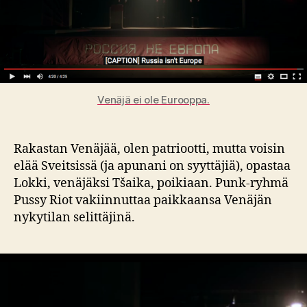
Venäjä ei ole Eurooppa.
Rakastan Venäjää, olen patriootti, mutta voisin
elää Sveitsissä (ja apunani on syyttäjiä), opastaa
Lokki, venäjäksi Tšaika, poikiaan. Punk-ryhmä
Pussy Riot vakiinnuttaa paikkaansa Venäjän
nykytilan selittäjinä.