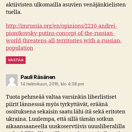
aktiivisten ulkomailla asuvien venäjänkielisten
tuella.
http://imrussia.org/en/opinions/2210-andrei-
piontkovsky-putins-concept-of-the-russian-
world-threatens-all-territories-with-a-russian-
population
VASTAA
sanoo:
Pauli Räsänen
14 helmikuun, 2016, klo 4:38 pm
Tuota pehmeää valtaa varsinkin liberlistiset
piirit lännesssä myös tyrkyttävät, eräänä
osoituksena sekaisin saatu lähi-itä sekä eritoten
ukraina. Luulempa, että sillä tämän sotkun
aikaansaaneella uuskoservtiivis uuusliberalilla