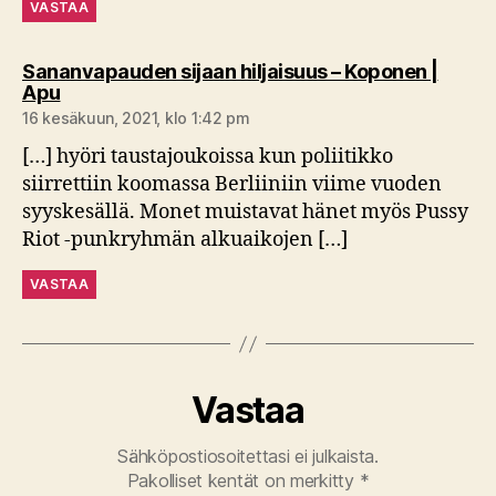
VASTAA
Sananvapauden sijaan hiljaisuus – Koponen |
sanoo:
Apu
16 kesäkuun, 2021, klo 1:42 pm
[…] hyöri taustajoukoissa kun poliitikko
siirrettiin koomassa Berliiniin viime vuoden
syyskesällä. Monet muistavat hänet myös Pussy
Riot -punkryhmän alkuaikojen […]
VASTAA
Vastaa
Sähköpostiosoitettasi ei julkaista.
Pakolliset kentät on merkitty
*