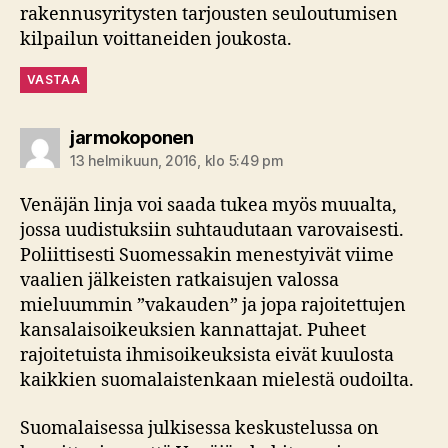
rakennusyritysten tarjousten seuloutumisen
kilpailun voittaneiden joukosta.
VASTAA
sanoo:
jarmokoponen
13 helmikuun, 2016, klo 5:49 pm
Venäjän linja voi saada tukea myös muualta,
jossa uudistuksiin suhtaudutaan varovaisesti.
Poliittisesti Suomessakin menestyivät viime
vaalien jälkeisten ratkaisujen valossa
mieluummin ”vakauden” ja jopa rajoitettujen
kansalaisoikeuksien kannattajat. Puheet
rajoitetuista ihmisoikeuksista eivät kuulosta
kaikkien suomalaistenkaan mielestä oudoilta.
Suomalaisessa julkisessa keskustelussa on