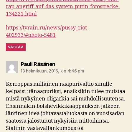
rap-angriff-auf-das-system-putin-fotostrecke-
134221.html
https://tvrain.ru/news/pussy_riot-
402933/#photo-5481
VASTAA
sanoo:
Pauli Räsänen
13 helmikuun, 2016, klo 4:46 pm
Kerroppas millainen naapurivaltio sinulle
kelpaisi itänaapuriksi, ensiksikin tulee muistaa
mistä nykyinen oligarkia sai mahdollisuutensa.
Ensinnäkin bolshevikkikaappauksen jälkeen
läntinen idea johtavastaluokasta on vuosisadan
saatossa jalostunut nykyisiin mittoihinsa.
Stalinin vastavallankumous toi