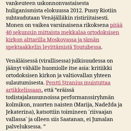
vankeuteen uskonnonvastaisesta
huliganismista elokuussa 2012. Pussy Riotiin
suhtaudutaan Venäjälläkin ristiriitaisesti.
Monen on vaikea varsinaisena rikoksena
pitää
40 sekunnin mittaista mekkalaa ortodoksisen
kirkon alttarilla Moskovassa ja tämän
spektaakkelin levittämistä Youtubessa
.
Venäläisessä (virallisessa) julkisuudessa on
jäänyt vähälle huomiolle itse asia: kritiikki
ortodoksisen kirkon ja valtiovallan yhteen
sulautumisesta.
Pentti Stranius muistuttaa
artikkelissaan
, että ”eräissä
todistajalausunnoissa performanssiryhmän
kolmikon, nuorten naisten (Marija, Nadežda ja
Jekaterina), katsottiin toimineen ´riivaajan
vallassa´ ja olleen siis Saatanan, ei Jumalan
palveluksessa. ”