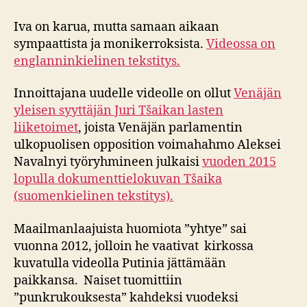
Iva on karua, mutta samaan aikaan
sympaattista ja monikerroksista.
Videossa on
englanninkielinen tekstitys.
Innoittajana uudelle videolle on ollut
Venäjän
yleisen syyttäjän Juri Tšaikan lasten
liiketoimet
, joista Venäjän parlamentin
ulkopuolisen opposition voimahahmo Aleksei
Navalnyi työryhmineen julkaisi
vuoden 2015
lopulla dokumenttielokuvan Tšaika
(suomenkielinen tekstitys).
Maailmanlaajuista huomiota ”yhtye” sai
vuonna 2012, jolloin he vaativat kirkossa
kuvatulla videolla Putinia jättämään
paikkansa. Naiset tuomittiin
”punkrukouksesta” kahdeksi vuodeksi