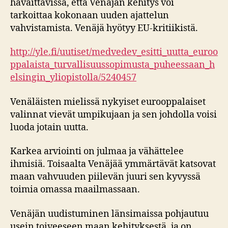
havaittavissa, että Venäjän kehitys voi
tarkoittaa kokonaan uuden ajattelun
vahvistamista. Venäjä hyötyy EU-kritiikistä.
http://yle.fi/uutiset/medvedev_esitti_uutta_euroo
ppalaista_turvallisuussopimusta_puheessaan_h
elsingin_yliopistolla/5240457
Venäläisten mielissä nykyiset eurooppalaiset
valinnat vievät umpikujaan ja sen johdolla voisi
luoda jotain uutta.
Karkea arviointi on julmaa ja vähättelee
ihmisiä. Toisaalta Venäjää ymmärtävät katsovat
maan vahvuuden piilevän juuri sen kyvyssä
toimia omassa maailmassaan.
Venäjän uudistuminen länsimaissa pohjautuu
usein toiveeseen maan kehityksestä, ja on