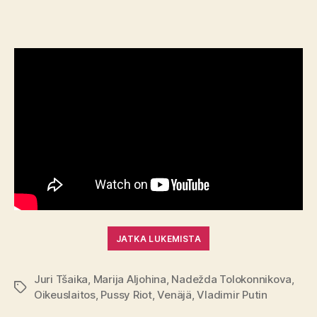
JATKA LUKEMISTA
Juri Tšaika
,
Marija Aljohina
,
Nadežda Tolokonnikova
,
Avainsanat
Oikeuslaitos
,
Pussy Riot
,
Venäjä
,
Vladimir Putin