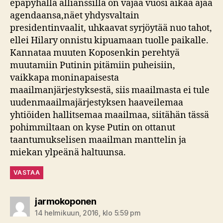
epäpyhällä allianssilla on vajaa vuosi aikaa ajaa
agendaansa,näet yhdysvaltain
presidentinvaalit, uhkaavat syrjöytää nuo tahot,
ellei Hilary onnistu kipuamaan tuolle paikalle.
Kannataa muuten Koposenkin perehtyä
muutamiin Putinin pitämiin puheisiin,
vaikkapa moninapaisesta
maailmanjärjestyksestä, siis maailmasta ei tule
uudenmaailmajärjestyksen haaveilemaa
yhtiöiden hallitsemaa maailmaa, siitähän tässä
pohimmiltaan on kyse Putin on ottanut
taantumukselisen maailman manttelin ja
miekan ylpeänä haltuunsa.
VASTAA
sanoo:
jarmokoponen
14 helmikuun, 2016, klo 5:59 pm