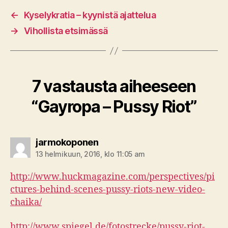
←
Kyselykratia – kyynistä ajattelua
→
Vihollista etsimässä
7 vastausta aiheeseen
“Gayropa – Pussy Riot”
sanoo:
jarmokoponen
13 helmikuun, 2016, klo 11:05 am
http://www.huckmagazine.com/perspectives/pi
ctures-behind-scenes-pussy-riots-new-video-
chaika/
http://www.spiegel.de/fotostrecke/pussy-riot-