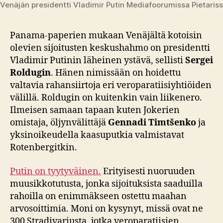
Venäjän presidentti Vladimir Putin Mediafoorumissa Pietariss
Panama-paperien mukaan Venäjältä kotoisin
olevien sijoitusten keskushahmo on presidentti
Vladimir Putinin läheinen ystävä, sellisti
Sergei
Roldugin
. Hänen nimissään on hoidettu
valtavia rahansiirtoja eri veroparatiisiyhtiöiden
välillä. Roldugin on kuitenkin vain liikenero.
Ilmeisen samaan tapaan kuten Jokerien
omistaja, öljynvälittäjä
Gennadi Timtšenko
ja
yksinoikeudella kaasuputkia valmistavat
Rotenbergitkin.
Putin on tyytyväinen.
Erityisesti nuoruuden
muusikkotutusta, jonka sijoituksista saaduilla
rahoilla on enimmäkseen ostettu maahan
arvosoittimia. Moni on kysynyt, missä ovat ne
300 Stradivariusta, jotka veroparatiisien