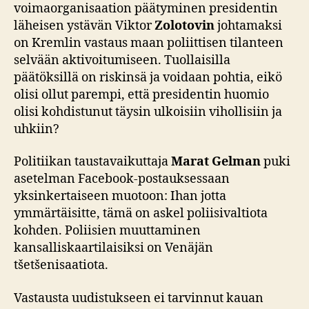
voimaorganisaation päätyminen presidentin
läheisen ystävän Viktor
Zolotovin
johtamaksi
on Kremlin vastaus maan poliittisen tilanteen
selvään aktivoitumiseen. Tuollaisilla
päätöksillä on riskinsä ja voidaan pohtia, eikö
olisi ollut parempi, että presidentin huomio
olisi kohdistunut täysin ulkoisiin vihollisiin ja
uhkiin?
Politiikan taustavaikuttaja
Marat Gelman
puki
asetelman Facebook-postauksessaan
yksinkertaiseen muotoon: Ihan jotta
ymmärtäisitte, tämä on askel poliisivaltiota
kohden. Poliisien muuttaminen
kansalliskaartilaisiksi on Venäjän
tšetšenisaatiota.
Vastausta uudistukseen ei tarvinnut kauan