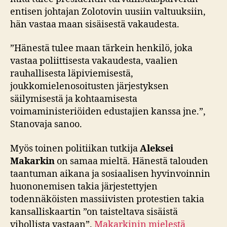
entisen johtajan Zolotovin uusiin valtuuksiin,
hän vastaa maan sisäisestä vakaudesta.
”
Hänestä tulee maan tärkein henkilö, joka
vastaa poliittisesta vakaudesta, vaalien
rauhallisesta läpiviemisestä,
joukkomielenosoitusten järjestyksen
säilymisestä ja kohtaamisesta
voimaministeriöiden edustajien kanssa jne.”,
Stanovaja sanoo.
Myös toinen politiikan tutkija
Aleksei
Makarkin
on samaa mieltä. Hänestä talouden
taantuman aikana ja sosiaalisen hyvinvoinnin
huononemisen takia järjestettyjen
todennäköisten massiivisten protestien takia
kansalliskaartin ”on taisteltava sisäistä
vihollista vastaan”.
Makarkinin mielestä