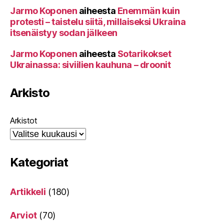
Jarmo Koponen
aiheesta
Enemmän kuin
protesti – taistelu siitä, millaiseksi Ukraina
itsenäistyy sodan jälkeen
Jarmo Koponen
aiheesta
Sotarikokset
Ukrainassa: siviilien kauhuna – droonit
Arkisto
Arkistot
Kategoriat
Artikkeli
(180)
Arviot
(70)