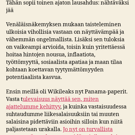
Tähän sopii toinen ajaton lausahdus: nähtäväksi
jää
Venäläisnäkemyksen mukaan taisteleminen
ulkoisia vihollisia vastaan on näyttävämpää ja
vähemmän ongelmallista. Lisäksi sen tuloksia
on vaikeampi arvioida, toisin kuin yritettäessä
hoitaa hintojen nousua, inflaatiota,
työttömyyttä, sosiaalista apatiaa ja maan tilaa
kohtaan koettavan tyytymättömyyden
potentiaalista kasvua.
Ensin meillä oli Wikileaks nyt Panama-paperit.
Vasta t
ulevaisuus näyttää sen, miten
ajattelumme kehittyy
, ja kuinka vastaisuudessa
suhtaudumme liikesalaisuuksiin tai muuten
salaisina pidettäviin asioihin silloin kun niitä
paljastetaan urakalla.
Jo nyt on turvallista