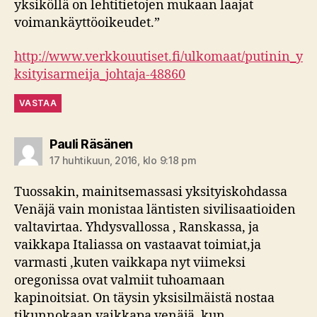
yksiköllä on lehtitietojen mukaan laajat
voimankäyttöoikeudet.”
http://www.verkkouutiset.fi/ulkomaat/putinin_y
ksityisarmeija_johtaja-48860
VASTAA
sanoo:
Pauli Räsänen
17 huhtikuun, 2016, klo 9:18 pm
Tuossakin, mainitsemassasi yksityiskohdassa
Venäjä vain monistaa läntisten sivilisaatioiden
valtavirtaa. Yhdysvallossa , Ranskassa, ja
vaikkapa Italiassa on vastaavat toimiat,ja
varmasti ,kuten vaikkapa nyt viimeksi
oregonissa ovat valmiit tuhoamaan
kapinoitsiat. On täysin yksisilmäistä nostaa
tikunnokaan vaikkapa venäjä, kun