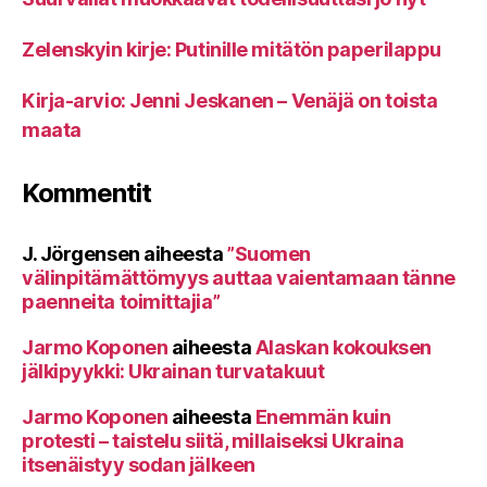
Zelenskyin kirje: Putinille mitätön paperilappu
Kirja-arvio: Jenni Jeskanen – Venäjä on toista
maata
Kommentit
J. Jörgensen
aiheesta
”Suomen
välinpitämättömyys auttaa vaientamaan tänne
paenneita toimittajia”
Jarmo Koponen
aiheesta
Alaskan kokouksen
jälkipyykki: Ukrainan turvatakuut
Jarmo Koponen
aiheesta
Enemmän kuin
protesti – taistelu siitä, millaiseksi Ukraina
itsenäistyy sodan jälkeen