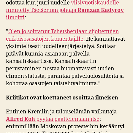
odottaa kun juuri uudelle
viisivuotiskaudelle
nimitetty Tšetšenian johtaja
Ramzan Kadyrov
ilmoitti
:
”
Olen jo soittanut Tshetsheniaan sijoitettujen
erikoisosasatojen komentajille.
He kannattavat
yksimielisesti uudelleenjärjestelyä. Sotilaat
pitävät kunnia-asianaan palvella
kansalliskaartissa. Kansalliskaartin
perustaminen nostaa huomattavasti uuden
elimen statusta, parantaa palveluolosuhteita ja
kohottaa osastojen taisteluvalmiutta.”
Kriitikot ovat koettaneet osoittaa ilmeisen
Entinen Kremlin ja talouselämän vaikuttaja
Alfred Koh
pyytää päättelemään itse
:
enimmillään Moskovan protesteihin kerääntyi