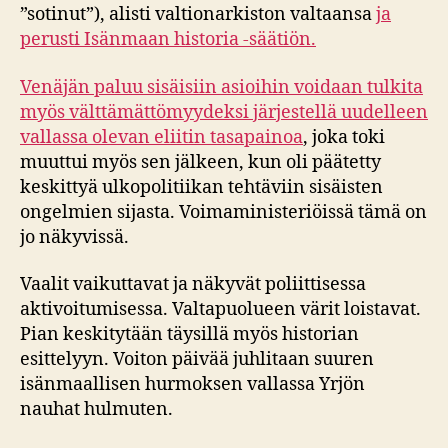
”sotinut”), alisti valtionarkiston valtaansa
ja
perusti Isänmaan historia -säätiön.
Venäjän paluu sisäisiin asioihin voidaan tulkita
myös välttämättömyydeksi järjestellä uudelleen
vallassa olevan eliitin tasapainoa
, joka toki
muuttui myös sen jälkeen, kun oli päätetty
keskittyä ulkopolitiikan tehtäviin sisäisten
ongelmien sijasta. Voimaministeriöissä tämä on
jo näkyvissä.
Vaalit vaikuttavat ja näkyvät poliittisessa
aktivoitumisessa. Valtapuolueen värit loistavat.
Pian keskitytään täysillä myös historian
esittelyyn. Voiton päivää juhlitaan suuren
isänmaallisen hurmoksen vallassa Yrjön
nauhat hulmuten.