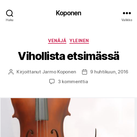
Koponen
Haku
Valikko
Kategoriat
VENÄJÄ
YLEINEN
Vihollista etsimässä
Kirjoittanut
Jarmo Koponen
9 huhtikuun, 2016
Kirjoittaja
Julkaisupäivämäärä
artikkeliin
3 kommenttia
Vihollista
etsimässä