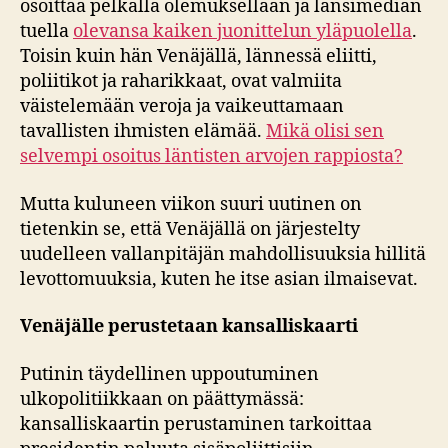
osoittaa pelkällä olemuksellaan ja länsimedian
tuella
olevansa kaiken juonittelun yläpuolella
.
Toisin kuin hän Venäjällä, lännessä eliitti,
poliitikot ja raharikkaat, ovat valmiita
väistelemään veroja ja vaikeuttamaan
tavallisten ihmisten elämää.
Mikä olisi sen
selvempi osoitus läntisten arvojen rappiosta?
Mutta kuluneen viikon suuri uutinen on
tietenkin se, että Venäjällä on järjestelty
uudelleen vallanpitäjän mahdollisuuksia hillitä
levottomuuksia, kuten he itse asian ilmaisevat.
Venäjälle perustetaan kansalliskaarti
Putinin täydellinen uppoutuminen
ulkopolitiikkaan on päättymässä:
kansalliskaartin perustaminen tarkoittaa