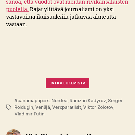
sanoa, että vuodot ovat meidän rivikansalaisten
puolella.
Rajat ylittävä journalismi on yksi
vastavoima ikuisuuksiin jatkuvaa ahneutta
vastaan.
JATKA LUKEMISTA
#panamapapers
,
Nordea
,
Ramzan Kadyrov
,
Sergei
Roldugin
,
Venäjä
,
Veroparatiisit
,
Viktor Zolotov
,
Avainsanat
Vladimir Putin