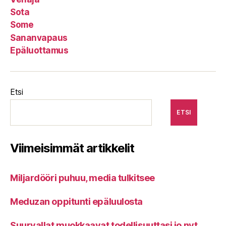
Sota
Some
Sananvapaus
Epäluottamus
Etsi
ETSI
Viimeisimmät artikkelit
Miljardööri puhuu, media tulkitsee
Meduzan oppitunti epäluulosta
Suurvallat muokkaavat todellisuuttasi jo nyt