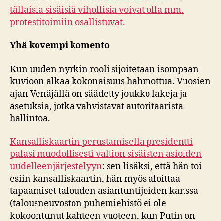
tällaisia sisäisiä vihollisia voivat olla mm.
protestitoimiin osallistuvat.
Yhä kovempi komento
Kun uuden nyrkin rooli sijoitetaan isompaan
kuvioon alkaa kokonaisuus hahmottua. Vuosien
ajan Venäjällä on säädetty joukko lakeja ja
asetuksia, jotka vahvistavat autoritaarista
hallintoa.
Kansalliskaartin perustamisella presidentti
palasi muodollisesti valtion sisäisten asioiden
uudelleenjärjestelyyn
: sen lisäksi, että hän toi
esiin kansalliskaartin, hän myös aloittaa
tapaamiset talouden asiantuntijoiden kanssa
(talousneuvoston puhemiehistö ei ole
kokoontunut kahteen vuoteen, kun Putin on