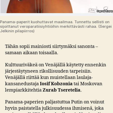
Panama-paperit kuohuttavat maailmaa. Tunnettu sellisti on
sijoittanut veroparatiisiyhtiöihin merkittävästi rahaa. (Sergei
Jelkinin pilapiirros)
Tähän sopii mainiosti siirtymäksi sanonta –
samaan aikaan toisaalla.
Kulttuuriväkeä on Venäjällä käytetty ennenkin
järjestäytyneen rikollisuuden tarpeisiin.
Venäjällä riittää kun muistellaan laulaja-
kansanedustaja
Iosif Kobzonia
tai Moskovan
lempiarkkitehtia
Zurab Tseretelia
.
Panama-paperien paljastuttua Putin on voinut
hyvin paistatella julkisuudessa ihmisenä, joka