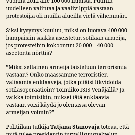
vuonna 2012 alle 100 000 ihmistä. Putinin
uudelleen valintaa ja vaalivilppiä vastaan
protestoijia oli muilla alueilla vielä vähemmän.
Siksi kysymys kuuluu, miksi on luotava 400 000
hampaisiin saakka aseistetun sotilaan armeija,
jos protesteihin kokoontuu 20 000 – 40 000
aseetonta nörttiä?
”
Miksi sellainen armeija taisteluun terrorismia
vastaan? Onko maassamme terroristien
valtaamia enklaaveja, jotka pitäisi likvidoida
sotilasoperaatioin? Toimiiko ISIS Venäjällä? Ja
vaikka toimisikin, miksei tätä enklaavia
vastaan voisi käydä jo olemassa olevan
armeijan voimin?”
Politiikan tutkija
Tatjana Stanovaja
toteaa, että
mitä tulee presidentin turvallisuuspalvelun