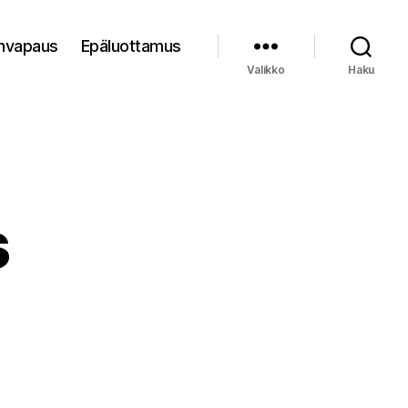
nvapaus
Epäluottamus
Valikko
Haku
s