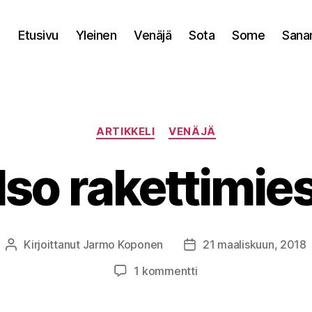
Etusivu
Yleinen
Venäjä
Sota
Some
Sana
Kategoriat
ARTIKKELI
VENÄJÄ
Iso rakettimie
Kirjoittanut
Jarmo Koponen
21 maaliskuun, 2018
Kirjoittaja
Julkaisupäivämäärä
artikkeliin
1 kommentti
Iso
rakettimies