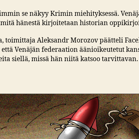
lvimmin se näkyy Krimin miehityksessä. Venäj
 mitä hänestä kirjoitetaan historian oppikirjo
ja, toimittaja Aleksandr Morozov päätteli Fac
että Venäjän federaation äänioikeutetut kans
ta siellä, missä hän niitä katsoo tarvittavan.