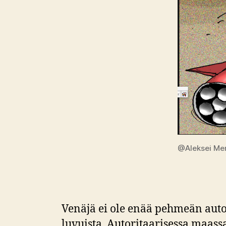
@Aleksei Me
Venäjä ei ole enää pehmeän auto
luvuista. Autoritaarisessa maassa