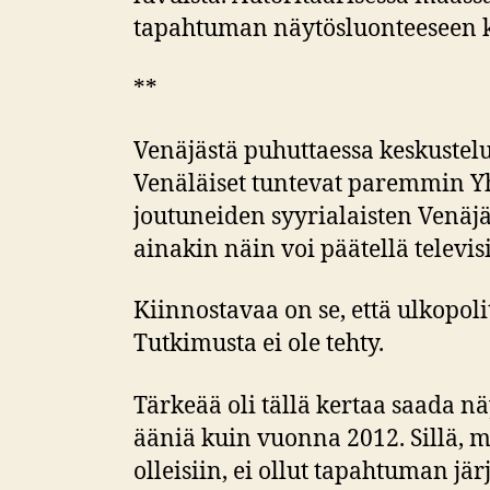
tapahtuman näytösluonteeseen ku
**
Venäjästä puhuttaessa keskustelua
Venäläiset tuntevat paremmin Yh
joutuneiden syyrialaisten Venä
ainakin näin voi päätellä televi
Kiinnostavaa on se, että ulkopol
Tutkimusta ei ole tehty.
Tärkeää oli tällä kertaa saada n
ääniä kuin vuonna 2012. Sillä, 
olleisiin, ei ollut tapahtuman järj