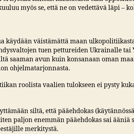
uluu myös se, että ne on vedettävä läpi – k
 käydään väistämättä maan ulkopolitiikasta ja
dysvaltojen tuen pettureiden Ukrainalle tai
jältä saaman avun kuin konsanaan oman maan
sion ohjelmatarjonnasta.
itiikan roolista vaalien tulokseen ei pysty 
äyttämään siltä, että pääehdokas (käytännöss
miten paljon enemmän pääehdokas sai ääniä 
estäjille merkitystä.