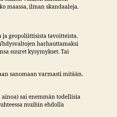
oko maassa, ilman skandaaleja.
 geopoliittisista tavoitteista.
 Yhdysvaltojen harhauttamaksi
sa suuret kysymykset. Tai
kukaan sanomaan varmasti mitään.
ä ainoa) sai enemmän todellisia
suhteessa muihin ehdolla