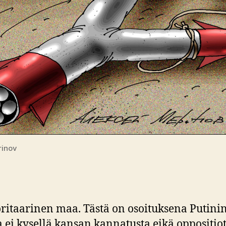
rinov
ritaarinen maa. Tästä on osoituksena Putinin
 ei kysellä kansan kannatusta eikä oppositiota