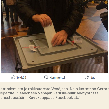
Patriotismista ja rakkaudesta Venäjään. Näin kerrotaan Gerar
Depardieun sanoneen Venäjän Pariisin-suurlähetystössä
äänestäessään. (Kuvakaappaus Facebookista)