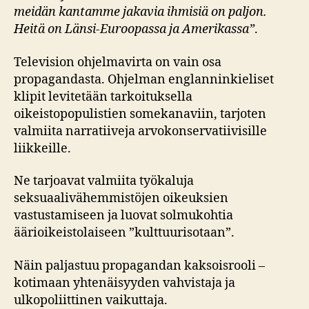
meidän kantamme jakavia ihmisiä on paljon.
Heitä on Länsi-Euroopassa ja Amerikassa”
.
Television ohjelmavirta on vain osa
propagandasta. Ohjelman englanninkieliset
klipit levitetään tarkoituksella
oikeistopopulistien somekanaviin, tarjoten
valmiita narratiiveja arvokonservatiivisille
liikkeille.
Ne tarjoavat valmiita työkaluja
seksuaalivähemmistöjen oikeuksien
vastustamiseen ja luovat solmukohtia
äärioikeistolaiseen ”kulttuurisotaan”.
Näin paljastuu propagandan kaksoisrooli –
kotimaan yhtenäisyyden vahvistaja ja
ulkopoliittinen vaikuttaja.