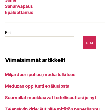
Some
Sananvapaus
Epäluottamus
Etsi
ETSI
Viimeisimmät artikkelit
Miljardööri puhuu, media tulkitsee
Meduzan oppitunti epäluulosta
Suurvallat muokkaavat todellisuuttasi jo nyt
Zelenskyin kirje: Putinille mitätön paperilappu