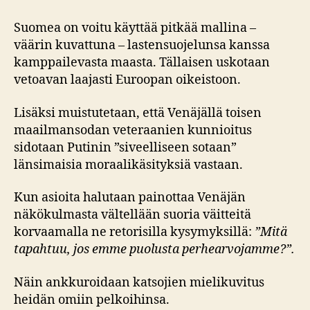
Suomea on voitu käyttää pitkää mallina –
väärin kuvattuna – lastensuojelunsa kanssa
kamppailevasta maasta. Tällaisen uskotaan
vetoavan laajasti Euroopan oikeistoon.
Lisäksi muistutetaan, että Venäjällä toisen
maailmansodan veteraanien kunnioitus
sidotaan Putinin ”siveelliseen sotaan”
länsimaisia moraalikäsityksiä vastaan.
Kun asioita halutaan painottaa Venäjän
näkökulmasta vältellään suoria väitteitä
korvaamalla ne retorisilla kysymyksillä:
”Mitä
tapahtuu, jos emme puolusta perhearvojamme?”.
Näin ankkuroidaan katsojien mielikuvitus
heidän omiin pelkoihinsa.