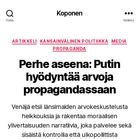
Koponen
Haku
Valikko
Kategoriat
ARTIKKELI
KANSAINVÄLINEN POLITIIKKA
MEDIA
PROPAGANDA
Perhe aseena: Putin
hyödyntää arvoja
propagandassaan
Venäjä etsii länsimaiden arvokeskustelusta
heikkouksia ja rakentaa moraalisen
ylivertaisuuden narratiivia, joka palvelee sekä
sisäistä kontrollia että ulkopoliittista