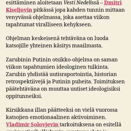
esittäminen aloitetaan
Vesti Nedeli
ssä –
Dmitri
Kiseljovin
pitkässä jopa kahden tunnin mittaan
venyvässä ohjelmassa, joka asettaa viikon
tapahtumat viralliseen kehykseen.
Ohjelman keskeisenä tehtäväna on luoda
katsojille yhteinen käsitys maailmasta.
Zarubinin Putinin otsikko-ohjelma on saman
viikon tapahtumien ideologinen tulkinta.
Zarubin yhdistää uutisraportointia, historian
retrospektiivejä ja Putinin puheita. Toimituksen
päätehtäväna on muuttaa uutiset ideologisiksi
oppitunneiksi.
Kirsikkana illan päätteeksi on vielä vuorossa
katsojien emotionaalinen aktivoiminen.
Vladimir Solovjevin
tarkoituksena on esitellä