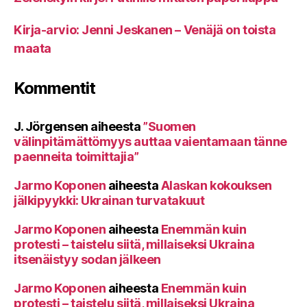
Kirja-arvio: Jenni Jeskanen – Venäjä on toista
maata
Kommentit
J. Jörgensen
aiheesta
”Suomen
välinpitämättömyys auttaa vaientamaan tänne
paenneita toimittajia”
Jarmo Koponen
aiheesta
Alaskan kokouksen
jälkipyykki: Ukrainan turvatakuut
Jarmo Koponen
aiheesta
Enemmän kuin
protesti – taistelu siitä, millaiseksi Ukraina
itsenäistyy sodan jälkeen
Jarmo Koponen
aiheesta
Enemmän kuin
protesti – taistelu siitä, millaiseksi Ukraina