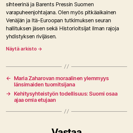
sihteerinä ja Barents Pressin Suomen
varapuheenjohtajana. Olen myös pitkäaikainen
Venäjän ja Itä-Euroopan tutkimuksen seuran
hallituksen jäsen sekä Historioitsijat ilman rajoja
yhdistyksen rivijäsen.
Näytä arkisto
→
←
Maria Zaharovan moraalinen ylemmyys
länsimaiden tuomitsijana
→
Kehitysyhteistyön todellisuus: Suomi osaa
ajaa omia etujaan
Vastaa