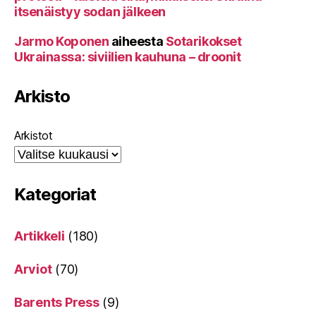
itsenäistyy sodan jälkeen
Jarmo Koponen
aiheesta
Sotarikokset
Ukrainassa: siviilien kauhuna – droonit
Arkisto
Arkistot
Kategoriat
Artikkeli
(180)
Arviot
(70)
Barents Press
(9)