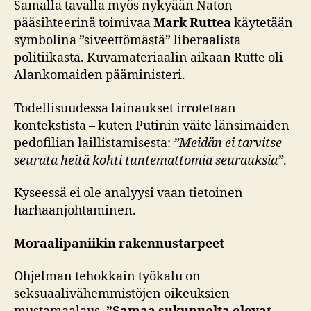
Samalla tavalla myös nykyään Naton
pääsihteerinä toimivaa
Mark Ruttea
käytetään
symbolina ”siveettömästä” liberaalista
politiikasta. Kuvamateriaalin aikaan Rutte oli
Alankomaiden pääministeri.
Todellisuudessa lainaukset irrotetaan
kontekstista – kuten Putinin väite länsimaiden
pedofilian laillistamisesta:
”Meidän ei tarvitse
seurata heitä kohti tuntemattomia seurauksia”
.
Kyseessä ei ole analyysi vaan tietoinen
harhaanjohtaminen.
Moraalipaniikin rakennustarpeet
Ohjelman tehokkain työkalu on
seksuaalivähemmistöjen oikeuksien