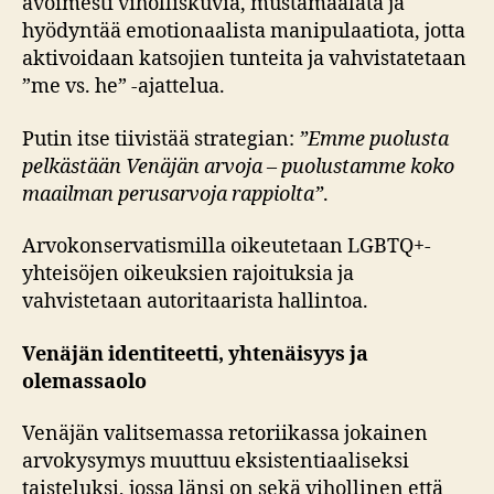
avoimesti viholliskuvia, mustamaalata ja
hyödyntää emotionaalista manipulaatiota, jotta
aktivoidaan katsojien tunteita ja vahvistatetaan
”me vs. he” -ajattelua.
Putin itse tiivistää strategian:
”Emme puolusta
pelkästään Venäjän arvoja – puolustamme koko
maailman perusarvoja rappiolta”
.
Arvokonservatismilla oikeutetaan LGBTQ+-
yhteisöjen oikeuksien rajoituksia ja
vahvistetaan autoritaarista hallintoa.
Venäjän identiteetti, yhtenäisyys ja
olemassaolo
Venäjän valitsemassa retoriikassa jokainen
arvokysymys muuttuu eksistentiaaliseksi
taisteluksi, jossa länsi on sekä vihollinen että