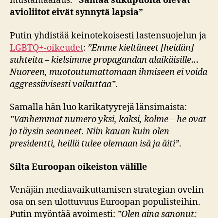
mustamaalaus.
”Samaa sukupuolta olevat
avioliitot eivät synnytä lapsia”
Putin yhdistää keinotekoisesti lastensuojelun ja
LGBTQ+-oikeudet
:
”Emme kieltäneet [heidän]
suhteita – kielsimme propagandan alaikäisille…
Nuoreen, muotoutumattomaan ihmiseen ei voida
aggressiivisesti vaikuttaa”
.
Samalla hän luo karikatyyrejä länsimaista:
”Vanhemmat numero yksi, kaksi, kolme – he ovat
jo täysin seonneet. Niin kauan kuin olen
presidentti, heillä tulee olemaan isä ja äiti”
.
Silta Euroopan oikeiston välille
Venäjän mediavaikuttamisen strategian ovelin
osa on sen ulottuvuus Euroopan populisteihin.
Putin myöntää avoimesti:
”Olen aina sanonut: