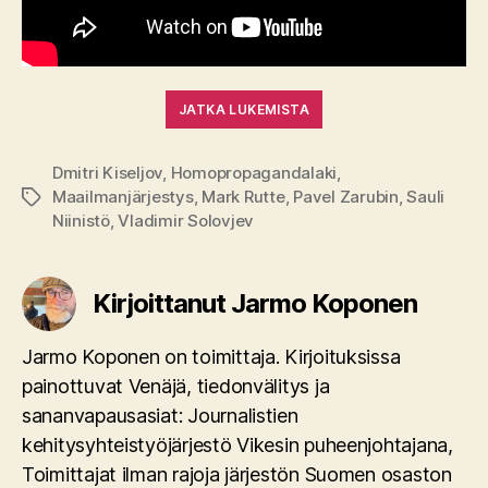
JATKA LUKEMISTA
Dmitri Kiseljov
,
Homopropagandalaki
,
Maailmanjärjestys
,
Mark Rutte
,
Pavel Zarubin
,
Sauli
Avainsanat
Niinistö
,
Vladimir Solovjev
Kirjoittanut Jarmo Koponen
Jarmo Koponen on toimittaja. Kirjoituksissa
painottuvat Venäjä, tiedonvälitys ja
sananvapausasiat: Journalistien
kehitysyhteistyöjärjestö Vikesin puheenjohtajana,
Toimittajat ilman rajoja järjestön Suomen osaston