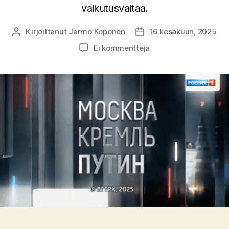
vaikutusvaltaa.
Kirjoittanut
Jarmo Koponen
16 kesäkuun, 2025
Kirjoittaja
Julkaisupäivämäärä
artikkeliin
Ei kommentteja
Perhe
aseena:
Putin
hyödyntää
arvoja
propagandassaan