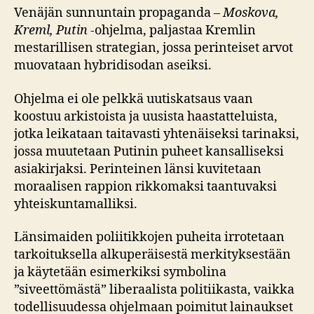
Venäjän sunnuntain propaganda –
Moskova,
Kreml, Putin
-ohjelma, paljastaa Kremlin
mestarillisen strategian, jossa perinteiset arvot
muovataan hybridisodan aseiksi.
Ohjelma ei ole pelkkä uutiskatsaus vaan
koostuu arkistoista ja uusista haastatteluista,
jotka leikataan taitavasti yhtenäiseksi tarinaksi,
jossa muutetaan Putinin puheet kansalliseksi
asiakirjaksi. Perinteinen länsi kuvitetaan
moraalisen rappion rikkomaksi taantuvaksi
yhteiskuntamalliksi.
Länsimaiden poliitikkojen puheita irrotetaan
tarkoituksella alkuperäisestä merkityksestään
ja käytetään esimerkiksi symbolina
”siveettömästä” liberaalista politiikasta, vaikka
todellisuudessa ohjelmaan poimitut lainaukset