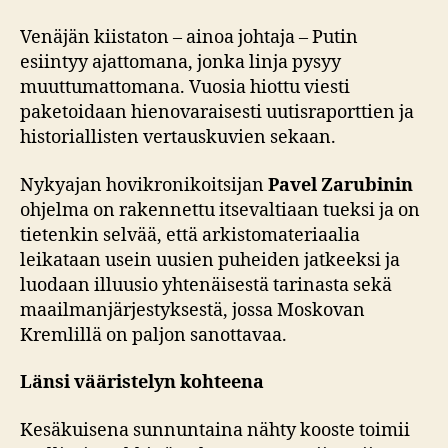
Venäjän kiistaton – ainoa johtaja – Putin
esiintyy ajattomana, jonka linja pysyy
muuttumattomana. Vuosia hiottu viesti
paketoidaan hienovaraisesti uutisraporttien ja
historiallisten vertauskuvien sekaan.
Nykyajan hovikronikoitsijan
Pavel Zarubinin
ohjelma on rakennettu itsevaltiaan tueksi ja on
tietenkin selvää, että arkistomateriaalia
leikataan usein uusien puheiden jatkeeksi ja
luodaan illuusio yhtenäisestä tarinasta sekä
maailmanjärjestyksestä, jossa Moskovan
Kremlillä on paljon sanottavaa.
Länsi vääristelyn kohteena
Kesäkuisena sunnuntaina nähty kooste toimii