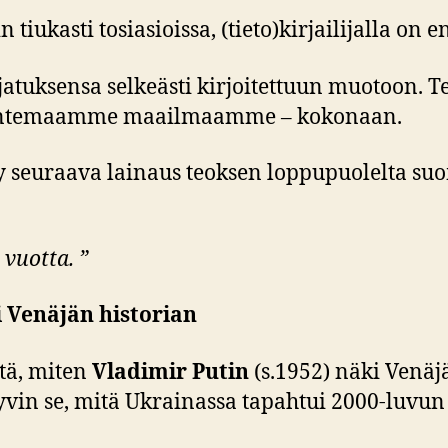
n tiukasti tosiasioissa, (tieto)kirjailijalla 
tuksensa selkeästi kirjoitettuun muotoon. Te
 tuntemaamme maailmaamme – kokonaan.
y seuraava lainaus teoksen loppupuolelta suo
 vuotta. ”
 Venäjän historian
tä, miten
Vladimir Putin
(s.1952) näki Venä
vin se, mitä Ukrainassa tapahtui 2000-luvun