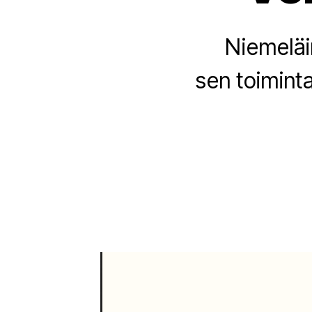
Niemeläi
sen toimint