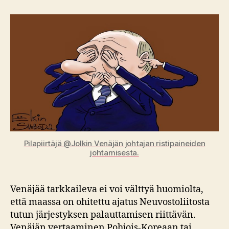
sota
mielenosoittajia
vastaan
Pilapiirtäjä @Jolkin Venäjän johtajan ristipaineiden
johtamisesta.
Venäjää tarkkaileva ei voi välttyä huomiolta,
että maassa on ohitettu ajatus Neuvostoliitosta
tutun järjestyksen palauttamisen riittävän.
Venäjän vertaaminen Pohjois-Koreaan tai