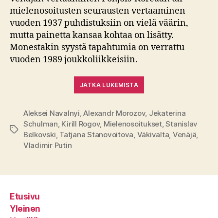
mielenosoitusten seurausten vertaaminen
vuoden 1937 puhdistuksiin on vielä väärin,
mutta painetta kansaa kohtaa on lisätty.
Monestakin syystä tapahtumia on verrattu
vuoden 1989 joukkoliikkeisiin.
JATKA LUKEMISTA
Aleksei Navalnyi
,
Alexandr Morozov
,
Jekaterina
Schulman
,
Kirill Rogov
,
Mielenosoitukset
,
Stanislav
Avainsanat
Belkovski
,
Tatjana Stanovoitova
,
Väkivalta
,
Venäjä
,
Vladimir Putin
Etusivu
Yleinen