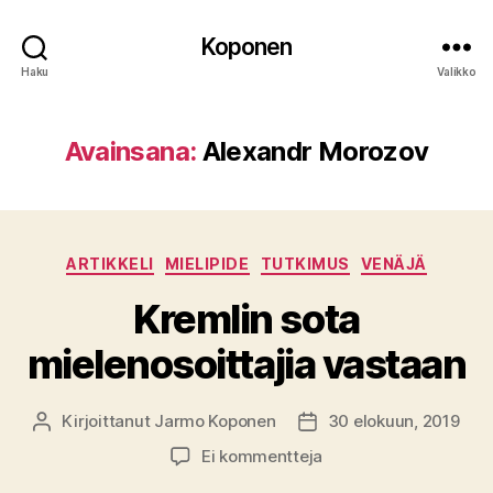
Koponen
Haku
Valikko
Avainsana:
Alexandr Morozov
Kategoriat
ARTIKKELI
MIELIPIDE
TUTKIMUS
VENÄJÄ
Kremlin sota
mielenosoittajia vastaan
Kirjoittanut
Jarmo Koponen
30 elokuun, 2019
Kirjoittaja
Julkaisupäivämäärä
artikkeliin
Ei kommentteja
Kremlin