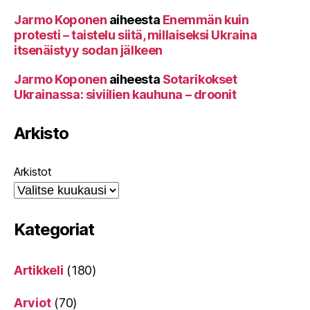
Jarmo Koponen
aiheesta
Enemmän kuin
protesti – taistelu siitä, millaiseksi Ukraina
itsenäistyy sodan jälkeen
Jarmo Koponen
aiheesta
Sotarikokset
Ukrainassa: siviilien kauhuna – droonit
Arkisto
Arkistot
Kategoriat
Artikkeli
(180)
Arviot
(70)