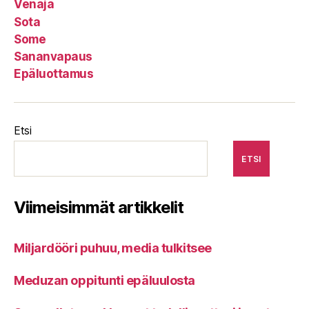
Venäjä
Sota
Some
Sananvapaus
Epäluottamus
Etsi
ETSI
Viimeisimmät artikkelit
Miljardööri puhuu, media tulkitsee
Meduzan oppitunti epäluulosta