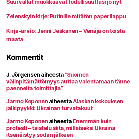
Suurvallat muokkaavat todellisuuttasi jo nyt
Zelenskyin kirje: Putinille mitätön paperilappu
Kirja-arvio: Jenni Jeskanen – Venäjä on toista
maata
Kommentit
J. Jörgensen
aiheesta
”Suomen
välinpitämättömyys auttaa vaientamaan tänne
paenneita toimittajia”
Jarmo Koponen
aiheesta
Alaskan kokouksen
jälkipyykki: Ukrainan turvatakuut
Jarmo Koponen
aiheesta
Enemmän kuin
protesti – taistelu siitä, millaiseksi Ukraina
itsenäistyy sodan jälkeen