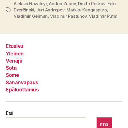
Aleksei Navalnyi
,
Andrei Zubov
,
Dmitri Peskov
,
Felix
Dzeržinski
,
Juri Andropov
,
Markku Kangaspuro
,
Avainsanat
Vladimir Gelman
,
Vladimir Pastuhov
,
Vladimir Putin
Etusivu
Yleinen
Venäjä
Sota
Some
Sananvapaus
Epäluottamus
Etsi
ETSI