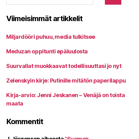
Viimeisimmät artikkelit
Miljardööri puhuu, media tulkitsee
Meduzan oppitunti epäluulosta
Suurvallat muokkaavat todellisuuttasi jo nyt
Zelenskyin kirje: Putinille mitätön paperilappu
Kirja-arvio: Jenni Jeskanen – Venäjä on toista
maata
Kommentit
J. Jörgensen
aiheesta
”Suomen