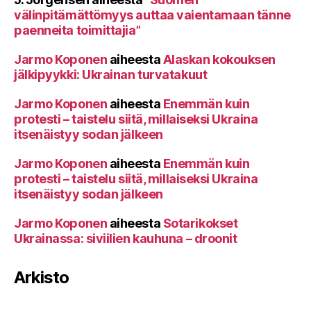
välinpitämättömyys auttaa vaientamaan tänne
paenneita toimittajia”
Jarmo Koponen
aiheesta
Alaskan kokouksen
jälkipyykki: Ukrainan turvatakuut
Jarmo Koponen
aiheesta
Enemmän kuin
protesti – taistelu siitä, millaiseksi Ukraina
itsenäistyy sodan jälkeen
Jarmo Koponen
aiheesta
Enemmän kuin
protesti – taistelu siitä, millaiseksi Ukraina
itsenäistyy sodan jälkeen
Jarmo Koponen
aiheesta
Sotarikokset
Ukrainassa: siviilien kauhuna – droonit
Arkisto