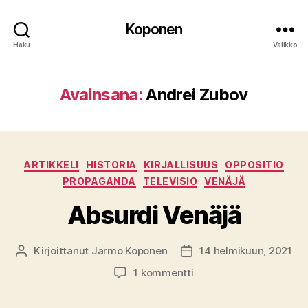
Koponen
Haku
Valikko
Avainsana:
Andrei Zubov
Kategoriat
ARTIKKELI
HISTORIA
KIRJALLISUUS
OPPOSITIO
PROPAGANDA
TELEVISIO
VENÄJÄ
Absurdi Venäjä
Kirjoittanut
Jarmo Koponen
14 helmikuun, 2021
Kirjoittaja
Julkaisupäivämäärä
artikkeliin
1 kommentti
Absurdi
Venäjä