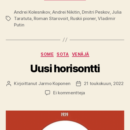
Andrei Kolesnikov
,
Andrei Nikitin
,
Dmitri Peskov
,
Julia
Taratuta
,
Roman Starovoit
,
Ruskii pioner
,
Vladimir
Avainsanat
Putin
Kategoriat
SOME
SOTA
VENÄJÄ
Uusi horisontti
Kirjoittanut
Jarmo Koponen
21 toukokuun, 2022
Kirjoittaja
Julkaisupäivämäärä
artikkeliin
Ei kommentteja
Uusi
horisontti