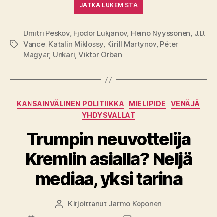
JATKA LUKEMISTA
Dmitri Peskov
,
Fjodor Lukjanov
,
Heino Nyyssönen
,
J.D.
Vance
,
Katalin Miklossy
,
Kirill Martynov
,
Péter
Avainsanat
Magyar
,
Unkari
,
Viktor Orban
Kategoriat
KANSAINVÄLINEN POLITIIKKA
MIELIPIDE
VENÄJÄ
YHDYSVALLAT
Trumpin neuvottelija
Kremlin asialla? Neljä
mediaa, yksi tarina
Kirjoittanut
Jarmo Koponen
Kirjoittaja