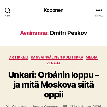
Koponen
Haku
Valikko
Avainsana:
Dmitri Peskov
Kategoriat
ARTIKKELI
KANSAINVÄLINEN POLITIIKKA
MEDIA
VENÄJÄ
Unkari: Orbánin loppu –
ja mitä Moskova siitä
oppii
Kirjoittanut
Jarmo Koponen
13 huhtikuun, 2026
Kirjoittaja
Julkaisupäivämäärä