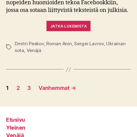
nopeiden huomioiden tekoa Facebookkiin,
jossa osa sotaan liittyvistä teksteistä on julkisia.
JATKA LUKEMISTA
Dmitri Peskov
,
Roman Anin
,
Sergei Lavrov
,
Ukrainan
Avainsanat
sota
,
Venäjä
Artikkelien
1
2
3
Vanhemmat
→
sivutus
Etusivu
Yleinen
Venäjä