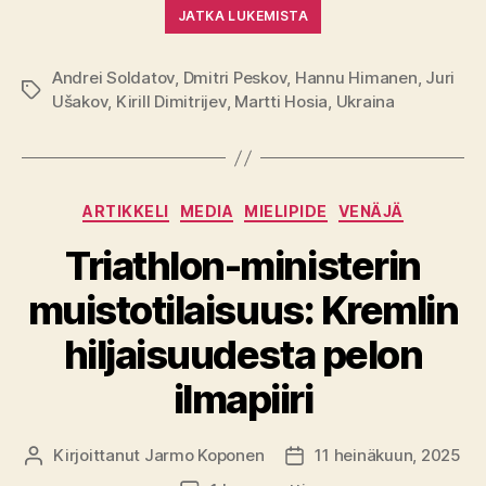
JATKA LUKEMISTA
Andrei Soldatov
,
Dmitri Peskov
,
Hannu Himanen
,
Juri
Avainsanat
Ušakov
,
Kirill Dimitrijev
,
Martti Hosia
,
Ukraina
Kategoriat
ARTIKKELI
MEDIA
MIELIPIDE
VENÄJÄ
Triathlon-ministerin
muistotilaisuus: Kremlin
hiljaisuudesta pelon
ilmapiiri
Kirjoittanut
Jarmo Koponen
11 heinäkuun, 2025
Kirjoittaja
Julkaisupäivämäärä