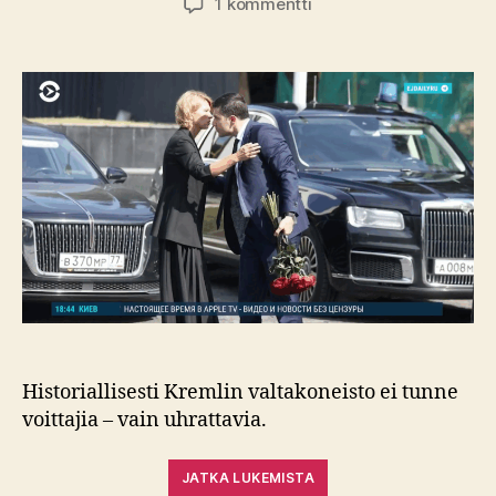
artikkeliin
1 kommentti
Triathlon-
ministerin
muistotilaisuus:
Kremlin
hiljaisuudesta
pelon
ilmapiiri
Historiallisesti Kremlin valtakoneisto ei tunne
voittajia – vain uhrattavia.
JATKA LUKEMISTA