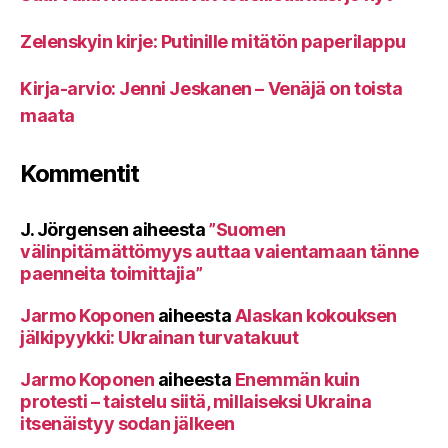
Zelenskyin kirje: Putinille mitätön paperilappu
Kirja-arvio: Jenni Jeskanen – Venäjä on toista
maata
Kommentit
J. Jörgensen
aiheesta
”Suomen
välinpitämättömyys auttaa vaientamaan tänne
paenneita toimittajia”
Jarmo Koponen
aiheesta
Alaskan kokouksen
jälkipyykki: Ukrainan turvatakuut
Jarmo Koponen
aiheesta
Enemmän kuin
protesti – taistelu siitä, millaiseksi Ukraina
itsenäistyy sodan jälkeen