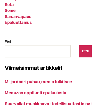
Sota
Some
Sananvapaus
Epäluottamus
Etsi
ETSI
Viimeisimmät artikkelit
Miljardööri puhuu, media tulkitsee
Meduzan oppitunti epäluulosta
Suurvallat muokkaavat todellisuuttasi jo nyt