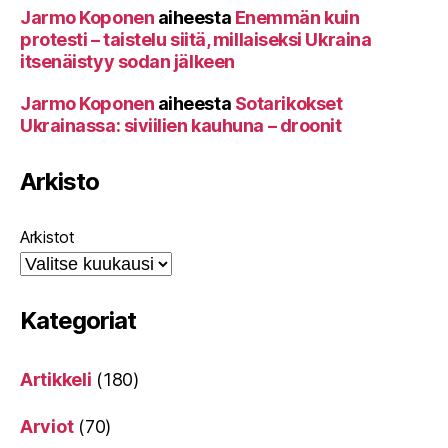
Jarmo Koponen
aiheesta
Enemmän kuin
protesti – taistelu siitä, millaiseksi Ukraina
itsenäistyy sodan jälkeen
Jarmo Koponen
aiheesta
Sotarikokset
Ukrainassa: siviilien kauhuna – droonit
Arkisto
Arkistot
Kategoriat
Artikkeli
(180)
Arviot
(70)