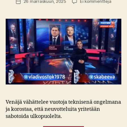
artikkeli
26 marraskuun, 2025
Ei kommentteja
Julkaisupäivämäärä
Trumpi
neuvotte
Kremlin
asialla?
Neljä
mediaa
yksi
tarina
Venäjä vähättelee vuotoja teknisenä ongelmana
ja korostaa, että neuvotteluita yritetään
sabotoida ulkopuolelta.