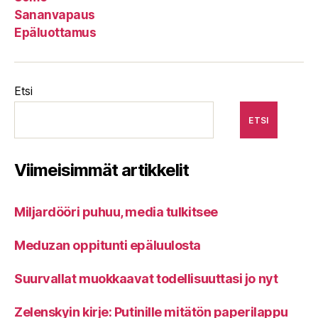
Sananvapaus
Epäluottamus
Etsi
ETSI
Viimeisimmät artikkelit
Miljardööri puhuu, media tulkitsee
Meduzan oppitunti epäluulosta
Suurvallat muokkaavat todellisuuttasi jo nyt
Zelenskyin kirje: Putinille mitätön paperilappu