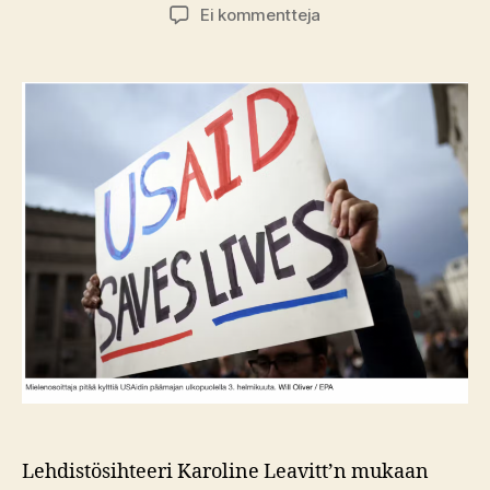
artikkeliin
Ei kommentteja
”Ei
minun
dollareitani
tähän
paskaan”
Lehdistösihteeri Karoline Leavitt’n mukaan