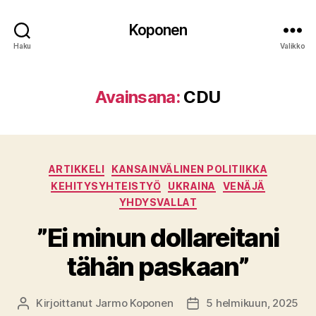
Koponen
Haku
Valikko
Avainsana:
CDU
Kategoriat
ARTIKKELI
KANSAINVÄLINEN POLITIIKKA
KEHITYSYHTEISTYÖ
UKRAINA
VENÄJÄ
YHDYSVALLAT
”Ei minun dollareitani
tähän paskaan”
Kirjoittanut
Jarmo Koponen
5 helmikuun, 2025
Kirjoittaja
Julkaisupäivämäärä