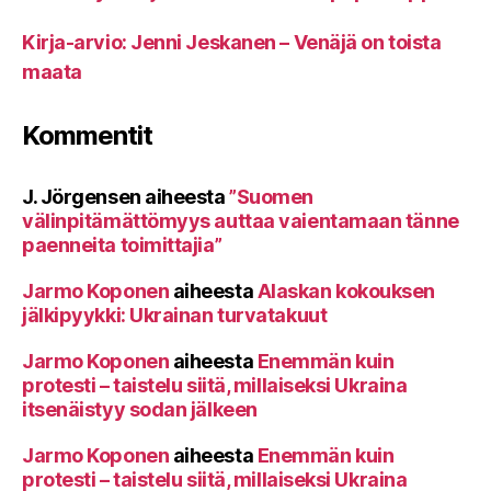
Kirja-arvio: Jenni Jeskanen – Venäjä on toista
maata
Kommentit
J. Jörgensen
aiheesta
”Suomen
välinpitämättömyys auttaa vaientamaan tänne
paenneita toimittajia”
Jarmo Koponen
aiheesta
Alaskan kokouksen
jälkipyykki: Ukrainan turvatakuut
Jarmo Koponen
aiheesta
Enemmän kuin
protesti – taistelu siitä, millaiseksi Ukraina
itsenäistyy sodan jälkeen
Jarmo Koponen
aiheesta
Enemmän kuin
protesti – taistelu siitä, millaiseksi Ukraina