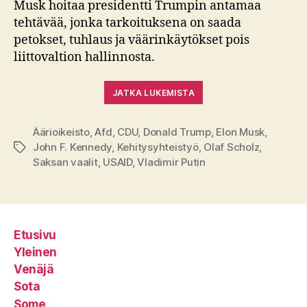
Musk hoitaa presidentti Trumpin antamaa
tehtävää, jonka tarkoituksena on saada
petokset, tuhlaus ja väärinkäytökset pois
liittovaltion hallinnosta.
JATKA LUKEMISTA
Äärioikeisto
,
Afd
,
CDU
,
Donald Trump
,
Elon Musk
,
John F. Kennedy
,
Kehitysyhteistyö
,
Olaf Scholz
,
Avainsanat
Saksan vaalit
,
USAID
,
Vladimir Putin
Etusivu
Yleinen
Venäjä
Sota
Some