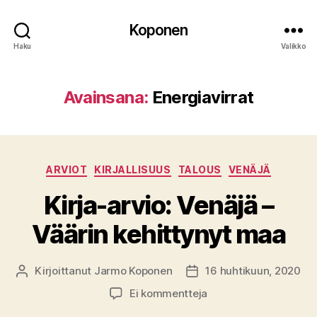
Koponen
Haku
Valikko
Avainsana:
Energiavirrat
Kategoriat
ARVIOT
KIRJALLISUUS
TALOUS
VENÄJÄ
Kirja-arvio: Venäjä –
Väärin kehittynyt maa
Kirjoittanut
Jarmo Koponen
16 huhtikuun, 2020
Kirjoittaja
Julkaisupäivämäärä
artikkeliin
Ei kommentteja
Kirja-