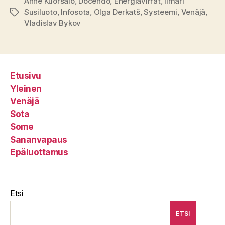
Anne Kuorsalo
,
Docendo
,
Energiavirrat
,
Ilmari
Susiluoto
,
Infosota
,
Olga Derkatš
,
Systeemi
,
Venäjä
,
Avainsanat
Vladislav Bykov
Etusivu
Yleinen
Venäjä
Sota
Some
Sananvapaus
Epäluottamus
Etsi
ETSI