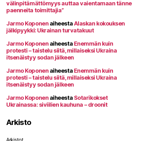
välinpitämättömyys auttaa vaientamaan tänne
paenneita toimittajia”
Jarmo Koponen
aiheesta
Alaskan kokouksen
jälkipyykki: Ukrainan turvatakuut
Jarmo Koponen
aiheesta
Enemmän kuin
protesti – taistelu siitä, millaiseksi Ukraina
itsenäistyy sodan jälkeen
Jarmo Koponen
aiheesta
Enemmän kuin
protesti – taistelu siitä, millaiseksi Ukraina
itsenäistyy sodan jälkeen
Jarmo Koponen
aiheesta
Sotarikokset
Ukrainassa: siviilien kauhuna – droonit
Arkisto
Arkistot