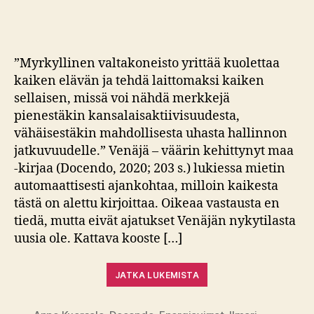
arvio:
Venäjä
–
Väärin
”Myrkyllinen valtakoneisto yrittää kuolettaa
kehittynyt
kaiken elävän ja tehdä laittomaksi kaiken
maa
sellaisen, missä voi nähdä merkkejä
pienestäkin kansalaisaktiivisuudesta,
vähäisestäkin mahdollisesta uhasta hallinnon
jatkuvuudelle.” Venäjä – väärin kehittynyt maa
-kirjaa (Docendo, 2020; 203 s.) lukiessa mietin
automaattisesti ajankohtaa, milloin kaikesta
tästä on alettu kirjoittaa. Oikeaa vastausta en
tiedä, mutta eivät ajatukset Venäjän nykytilasta
uusia ole. Kattava kooste […]
JATKA LUKEMISTA