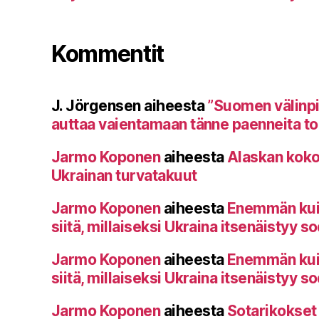
Kommentit
J. Jörgensen
aiheesta
”Suomen välinp
auttaa vaientamaan tänne paenneita toi
Jarmo Koponen
aiheesta
Alaskan koko
Ukrainan turvatakuut
Jarmo Koponen
aiheesta
Enemmän kuin 
siitä, millaiseksi Ukraina itsenäistyy s
Jarmo Koponen
aiheesta
Enemmän kuin 
siitä, millaiseksi Ukraina itsenäistyy s
Jarmo Koponen
aiheesta
Sotarikokset