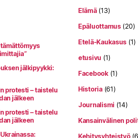
Elämä
(13)
Epäluottamus
(20)
Etelä-Kaukasus
(1)
itämättömyys
mittajia”
etusivu
(1)
uksen jälkipyykki:
Facebook
(1)
Historia
(61)
protesti – taistelu
odan jälkeen
Journalismi
(14)
protesti – taistelu
odan jälkeen
Kansainvälinen poli
 Ukrainassa:
Kehitysyhteistyö
(6