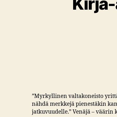
Kirja-
”Myrkyllinen valtakoneisto yritt
nähdä merkkejä pienestäkin kans
jatkuvuudelle.” Venäjä – väärin k