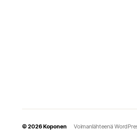
© 2026
Koponen
Voimanlähteenä WordPre