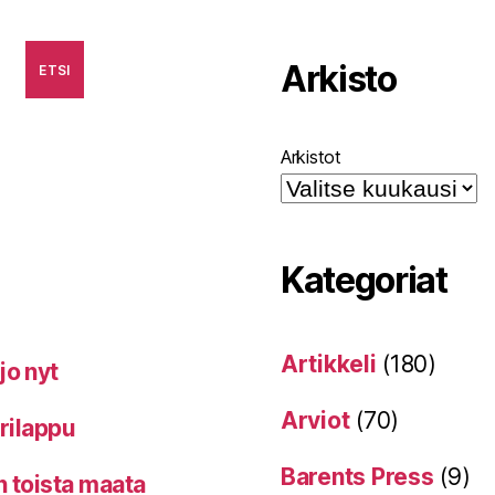
Arkisto
ETSI
Arkistot
Kategoriat
Artikkeli
(180)
jo nyt
Arviot
(70)
erilappu
Barents Press
(9)
n toista maata