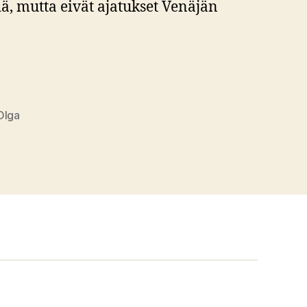
dä, mutta eivät ajatukset Venäjän
Olga