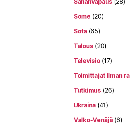
Sananvapaus
(28)
Some
(20)
Sota
(65)
Talous
(20)
Televisio
(17)
Toimittajat ilman ra
Tutkimus
(26)
Ukraina
(41)
Valko-Venäjä
(6)