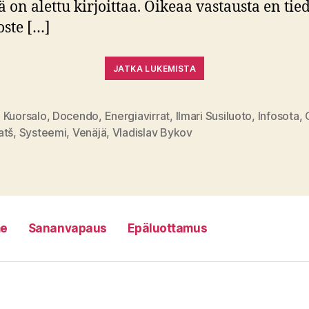
ä on alettu kirjoittaa. Oikeaa vastausta en tie
oste […]
JATKA LUKEMISTA
 Kuorsalo
,
Docendo
,
Energiavirrat
,
Ilmari Susiluoto
,
Infosota
,
at
atš
,
Systeemi
,
Venäjä
,
Vladislav Bykov
e
Sananvapaus
Epäluottamus