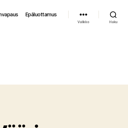
nvapaus
Epäluottamus
Valikko
Haku