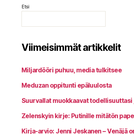
Etsi
Viimeisimmät artikkelit
Miljardööri puhuu, media tulkitsee
Meduzan oppitunti epäluulosta
Suurvallat muokkaavat todellisuuttasi 
Zelenskyin kirje: Putinille mitätön pap
Kirja-arvio: Jenni Jeskanen – Venäjä o