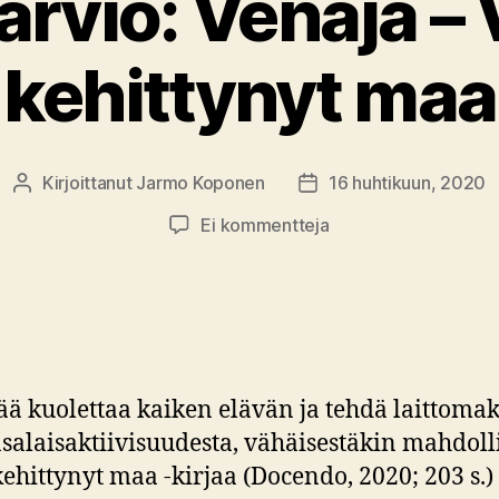
arvio: Venäjä –
kehittynyt maa
Kirjoittanut
Jarmo Koponen
16 huhtikuun, 2020
Kirjoittaja
Julkaisupäivämäärä
artikkeliin
Ei kommentteja
Kirja-
arvio:
Venäjä
–
Väärin
kehittynyt
ää kuolettaa kaiken elävän ja tehdä laittomaks
maa
alaisaktiivisuudesta, vähäisestäkin mahdoll
ehittynyt maa -kirjaa (Docendo, 2020; 203 s.)