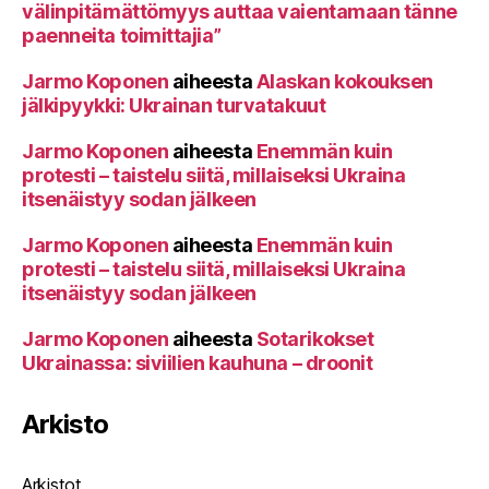
välinpitämättömyys auttaa vaientamaan tänne
paenneita toimittajia”
Jarmo Koponen
aiheesta
Alaskan kokouksen
jälkipyykki: Ukrainan turvatakuut
Jarmo Koponen
aiheesta
Enemmän kuin
protesti – taistelu siitä, millaiseksi Ukraina
itsenäistyy sodan jälkeen
Jarmo Koponen
aiheesta
Enemmän kuin
protesti – taistelu siitä, millaiseksi Ukraina
itsenäistyy sodan jälkeen
Jarmo Koponen
aiheesta
Sotarikokset
Ukrainassa: siviilien kauhuna – droonit
Arkisto
Arkistot