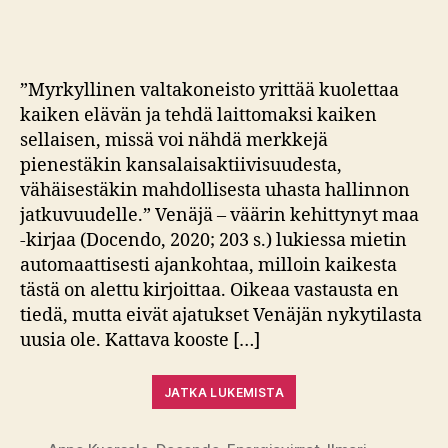
arvio:
Venäjä
–
Väärin
”Myrkyllinen valtakoneisto yrittää kuolettaa
kehittynyt
kaiken elävän ja tehdä laittomaksi kaiken
maa
sellaisen, missä voi nähdä merkkejä
pienestäkin kansalaisaktiivisuudesta,
vähäisestäkin mahdollisesta uhasta hallinnon
jatkuvuudelle.” Venäjä – väärin kehittynyt maa
-kirjaa (Docendo, 2020; 203 s.) lukiessa mietin
automaattisesti ajankohtaa, milloin kaikesta
tästä on alettu kirjoittaa. Oikeaa vastausta en
tiedä, mutta eivät ajatukset Venäjän nykytilasta
uusia ole. Kattava kooste […]
JATKA LUKEMISTA