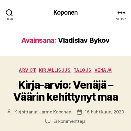
Koponen
Haku
Valikko
Avainsana:
Vladislav Bykov
Kategoriat
ARVIOT
KIRJALLISUUS
TALOUS
VENÄJÄ
Kirja-arvio: Venäjä –
Väärin kehittynyt maa
Kirjoittanut
Jarmo Koponen
16 huhtikuun, 2020
Kirjoittaja
Julkaisupäivämäärä
artikkeliin
Ei kommentteja
Kirja-