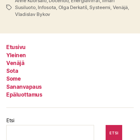
Anne Kuorsalo
,
Docendo
,
Energiavirrat
,
Ilmari
Susiluoto
,
Infosota
,
Olga Derkatš
,
Systeemi
,
Venäjä
,
Avainsanat
Vladislav Bykov
Etusivu
Yleinen
Venäjä
Sota
Some
Sananvapaus
Epäluottamus
Etsi
ETSI