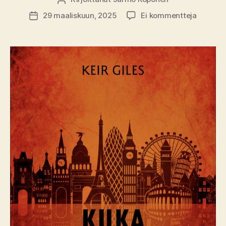
artikkeli
29 maaliskuun, 2025
Ei kommentteja
Julkaisupäivämäärä
Kirja-
arvio:
Keir
Giles
–
Kuka
puolusta
Euroopp