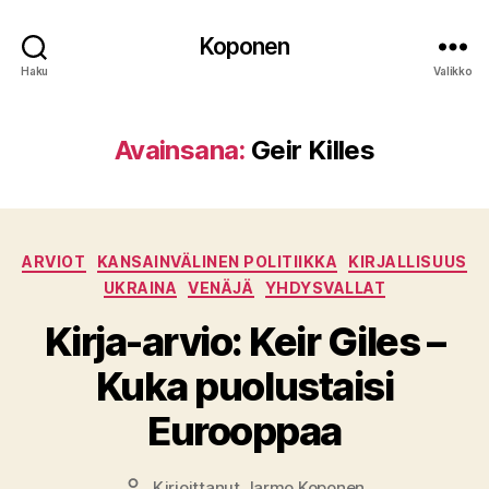
Koponen
Haku
Valikko
Avainsana:
Geir Killes
Kategoriat
ARVIOT
KANSAINVÄLINEN POLITIIKKA
KIRJALLISUUS
UKRAINA
VENÄJÄ
YHDYSVALLAT
Kirja-arvio: Keir Giles –
Kuka puolustaisi
Eurooppaa
Kirjoittanut
Jarmo Koponen
Kirjoittaja