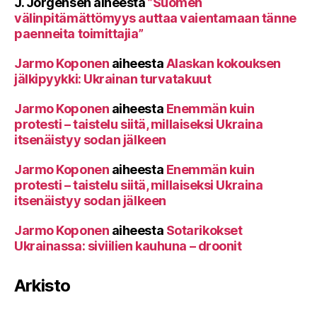
J. Jörgensen
aiheesta
”Suomen
välinpitämättömyys auttaa vaientamaan tänne
paenneita toimittajia”
Jarmo Koponen
aiheesta
Alaskan kokouksen
jälkipyykki: Ukrainan turvatakuut
Jarmo Koponen
aiheesta
Enemmän kuin
protesti – taistelu siitä, millaiseksi Ukraina
itsenäistyy sodan jälkeen
Jarmo Koponen
aiheesta
Enemmän kuin
protesti – taistelu siitä, millaiseksi Ukraina
itsenäistyy sodan jälkeen
Jarmo Koponen
aiheesta
Sotarikokset
Ukrainassa: siviilien kauhuna – droonit
Arkisto