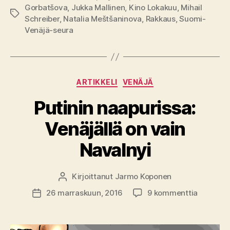
Gorbatšova
,
Jukka Mallinen
,
Kino Lokakuu
,
Mihail
Avainsanat
Schreiber
,
Natalia Meštšaninova
,
Rakkaus
,
Suomi-
Venäjä-seura
Kategoriat
ARTIKKELI
VENÄJÄ
Putinin naapurissa:
Venäjällä on vain
Navalnyi
Kirjoittanut
Jarmo Koponen
Kirjoittaja
artikkelii
26 marraskuun, 2016
9 kommenttia
Julkaisupäivämäärä
Putinin
naapuris
Venäjäll