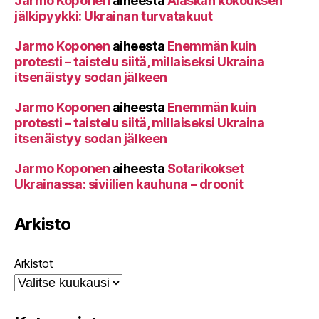
Jarmo Koponen
aiheesta
Alaskan kokouksen
jälkipyykki: Ukrainan turvatakuut
Jarmo Koponen
aiheesta
Enemmän kuin
protesti – taistelu siitä, millaiseksi Ukraina
itsenäistyy sodan jälkeen
Jarmo Koponen
aiheesta
Enemmän kuin
protesti – taistelu siitä, millaiseksi Ukraina
itsenäistyy sodan jälkeen
Jarmo Koponen
aiheesta
Sotarikokset
Ukrainassa: siviilien kauhuna – droonit
Arkisto
Arkistot