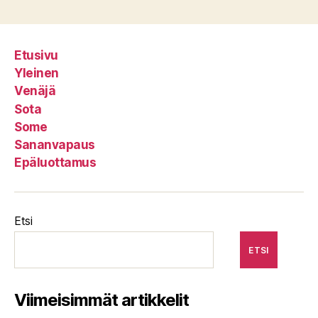
Etusivu
Yleinen
Venäjä
Sota
Some
Sananvapaus
Epäluottamus
Etsi
ETSI
Viimeisimmät artikkelit