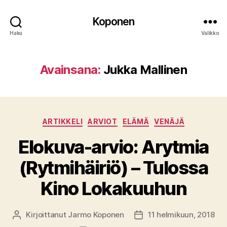
Koponen
Haku
Valikko
Avainsana:
Jukka Mallinen
Kategoriat
ARTIKKELI
ARVIOT
ELÄMÄ
VENÄJÄ
Elokuva-arvio: Arytmia
(Rytmihäiriö) – Tulossa
Kino Lokakuuhun
Kirjoittanut
Jarmo Koponen
11 helmikuun, 2018
Kirjoittaja
Julkaisupäivämäärä