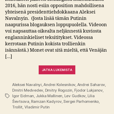
2016, hän nosti esiin opposition mahdollisena
yhteisenä presidenttiehdokkaana Aleksei
Navalnyin. (Josta lisää tämän Putinin
naapurissa blogauksen loppupuolella. Videoon
voi napsauttaa oikealta neljännestä kuviosta
englanninkieliset teksititykset. Videossa
kerrotaan Putinin kokista trollienkin
isännästä.) Monet ovat sitä mieltä, että Venäjän
[…]
JATKA LUKEMISTA
Aleksei Navalnyi
,
Andrei Kolesnikov
,
Andrei Saharov
,
Dmitri Medvedev
,
Dmitry Rogozin
,
Fjodor Lukjanov
,
Igor Eidman
,
Jukka Mallinen
,
Lev Gudkov
,
Lilia
Avainsanat
Ševtsova
,
Ramzan Kadyrov
,
Sergei Parhomenko
,
Trollit
,
Vladimir Putin