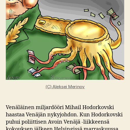
on
vain
Navalnyi
(C) Aleksei Merinov
Venäläinen miljardööri Mihail Hodorkovski
haastaa Venäjän nykyjohdon. Kun Hodorkovski
puhui poliittisen Avoin Venäjä -liikkeensä
kokouksen jälkeen Helsingissä marraskuussa