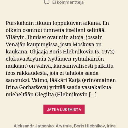
artikkeliin
Ei kommentteja
Elokuva-
arvio:
Arytmia
Purskahdin itkuun loppukuvan aikana. En
(Rytmihäiriö)
oikein osannut tunnetta itselleni selittää.
–
Yllätyin. Ihmiset ovat niin aitoja, jossain
Tulossa
Venäjän kaupungissa, josta Moskova on
Kino
kaukana. Ohjaaja Boris Hlebnikovin (s. 1972)
Lokakuuhun
elokuva Arytmia (sydämen rytmihäiriön
mukaan) on vahva, kansainvälisesti palkittu
teos rakkaudesta, jota ei tahdota saada
sanotuksi. Vaimo, lääkäri Katja (erinomainen
Irina Gorbatšova) yrittää saada vastakaikua
mieheltään Olegilta (Hlebnikovin […]
JATKA LUKEMISTA
Aleksandr Jatsenko
,
Arytmia
,
Boris Hlebnikov
,
Irina