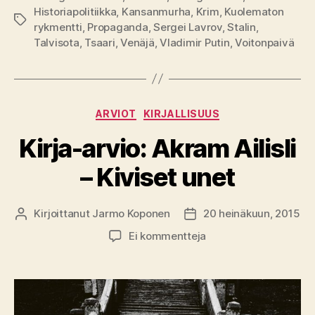
Historiapolitiikka
,
Kansanmurha
,
Krim
,
Kuolematon
Avainsanat
rykmentti
,
Propaganda
,
Sergei Lavrov
,
Stalin
,
Talvisota
,
Tsaari
,
Venäjä
,
Vladimir Putin
,
Voitonpaivä
Kategoriat
ARVIOT
KIRJALLISUUS
Kirja-arvio: Akram Ailisli
– Kiviset unet
Kirjoittanut
Jarmo Koponen
20 heinäkuun, 2015
Kirjoittaja
Julkaisupäivämäärä
artikkeliin
Ei kommentteja
Kirja-
arvio:
Akram
Ailisli
–