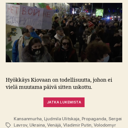
Hyökkäys Kiovaan on todellisuutta, johon ei
vielä muutama päivä sitten uskottu.
JATKA LUKEMISTA
Kansanmurha
,
Ljudmila Ulitskaja
,
Propaganda
,
Sergei
Lavrov
,
Ukraina
,
Venäjä
,
Vladimir Putin
,
Volodomyr
Avainsanat