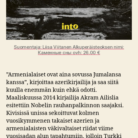
Suomentaja: Liisa ­Viitanen Alkuperäisteoksen nimi:
Каменные сны ovh: 26.00 €
”Armenialaiset ovat aina sovussa Jumalansa
kanssa”, kirjoittaa azerikirjailija ja saa siitä
kuulla enemmän kuin ehkä odotti.
Maaliskuussa 2014 kirjailija Akram Ailislia
esitettiin Nobelin rauhanpalkinnon saajaksi.
Kivisissä unissa sekoittuvat kolmen
vuosikymmenen takaiset azerien ja
armenialaisten väkivaltaiset riidat viime
vuosisadan alun tapahtumiin, jolloin Turkki