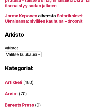
protesti – taistelu siitä, millaiseksi Ukraina
itsenäistyy sodan jälkeen
Jarmo Koponen
aiheesta
Sotarikokset
Ukrainassa: siviilien kauhuna – droonit
Arkisto
Arkistot
Kategoriat
Artikkeli
(180)
Arviot
(70)
Barents Press
(9)