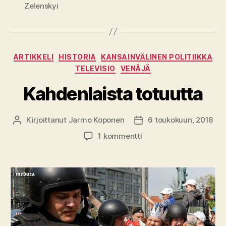
Zelenskyi
Kategoriat
ARTIKKELI
HISTORIA
KANSAINVÄLINEN POLITIIKKA
TELEVISIO
VENÄJÄ
Kahdenlaista totuutta
Kirjoittanut
Jarmo Koponen
6 toukokuun, 2018
Kirjoittaja
Julkaisupäivämäärä
artikkeliin
1 kommentti
Kahdenlaista
totuutta