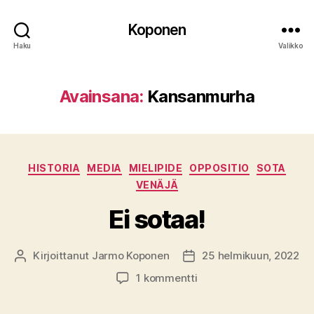
Koponen
Haku
Valikko
Avainsana:
Kansanmurha
Kategoriat
HISTORIA
MEDIA
MIELIPIDE
OPPOSITIO
SOTA
VENÄJÄ
Ei sotaa!
Kirjoittanut
Jarmo Koponen
25 helmikuun, 2022
Kirjoittaja
Julkaisupäivämäärä
artikkeliin
1 kommentti
Ei
sotaa!