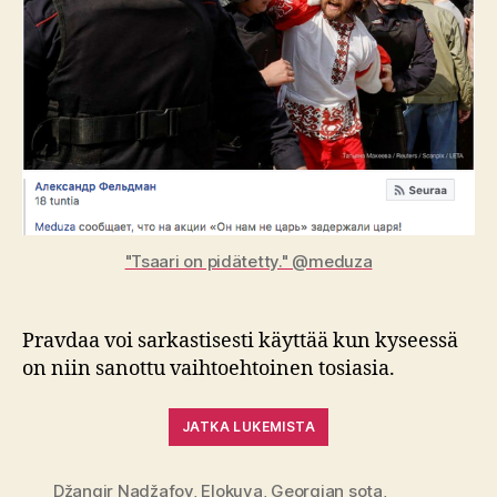
"Tsaari on pidätetty." @meduza
Pravdaa voi sarkastisesti käyttää kun kyseessä
on niin sanottu vaihtoehtoinen tosiasia.
JATKA LUKEMISTA
Džangir Nadžafov
,
Elokuva
,
Georgian sota
,