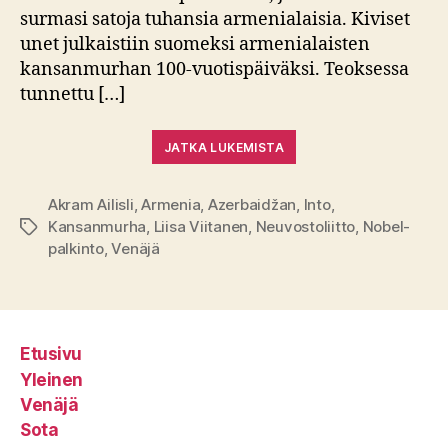
surmasi satoja tuhansia armenialaisia. Kiviset
unet julkaistiin suomeksi armenialaisten
kansanmurhan 100-vuotispäiväksi. Teoksessa
tunnettu […]
JATKA LUKEMISTA
Akram Ailisli
,
Armenia
,
Azerbaidžan
,
Into
,
Kansanmurha
,
Liisa Viitanen
,
Neuvostoliitto
,
Nobel-
Avainsanat
palkinto
,
Venäjä
Etusivu
Yleinen
Venäjä
Sota