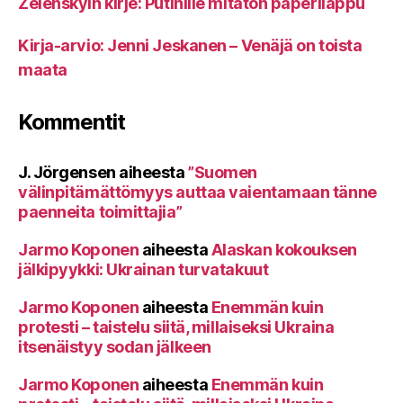
Zelenskyin kirje: Putinille mitätön paperilappu
Kirja-arvio: Jenni Jeskanen – Venäjä on toista
maata
Kommentit
J. Jörgensen
aiheesta
”Suomen
välinpitämättömyys auttaa vaientamaan tänne
paenneita toimittajia”
Jarmo Koponen
aiheesta
Alaskan kokouksen
jälkipyykki: Ukrainan turvatakuut
Jarmo Koponen
aiheesta
Enemmän kuin
protesti – taistelu siitä, millaiseksi Ukraina
itsenäistyy sodan jälkeen
Jarmo Koponen
aiheesta
Enemmän kuin