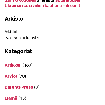
Jarmo Koponen
aiheesta
Sotarikokset
Ukrainassa: siviilien kauhuna – droonit
Arkisto
Arkistot
Kategoriat
Artikkeli
(180)
Arviot
(70)
Barents Press
(9)
Elämä
(13)