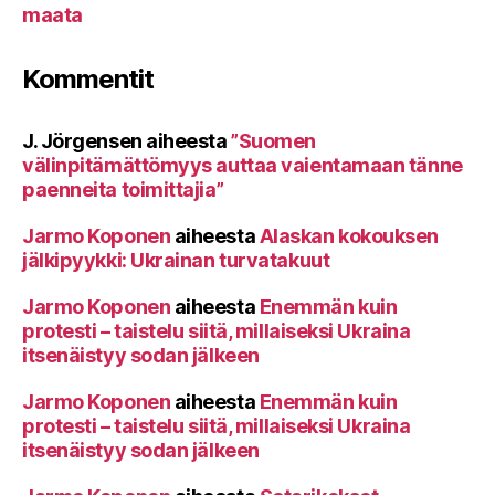
maata
Kommentit
J. Jörgensen
aiheesta
”Suomen
välinpitämättömyys auttaa vaientamaan tänne
paenneita toimittajia”
Jarmo Koponen
aiheesta
Alaskan kokouksen
jälkipyykki: Ukrainan turvatakuut
Jarmo Koponen
aiheesta
Enemmän kuin
protesti – taistelu siitä, millaiseksi Ukraina
itsenäistyy sodan jälkeen
Jarmo Koponen
aiheesta
Enemmän kuin
protesti – taistelu siitä, millaiseksi Ukraina
itsenäistyy sodan jälkeen