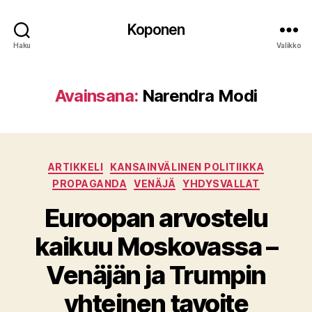
Koponen
Haku
Valikko
Avainsana:
Narendra Modi
Kategoriat
ARTIKKELI
KANSAINVÄLINEN POLITIIKKA
PROPAGANDA
VENÄJÄ
YHDYSVALLAT
Euroopan arvostelu
kaikuu Moskovassa –
Venäjän ja Trumpin
yhteinen tavoite