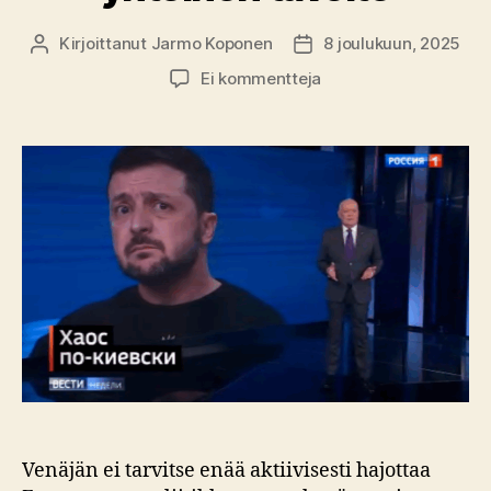
Kirjoittanut
Jarmo Koponen
8 joulukuun, 2025
Kirjoittaja
Julkaisupäivämäärä
artikkeliin
Ei kommentteja
Euroopan
arvostelu
kaikuu
Moskovassa
–
Venäjän
ja
Trumpin
yhteinen
tavoite
Venäjän ei tarvitse enää aktiivisesti hajottaa