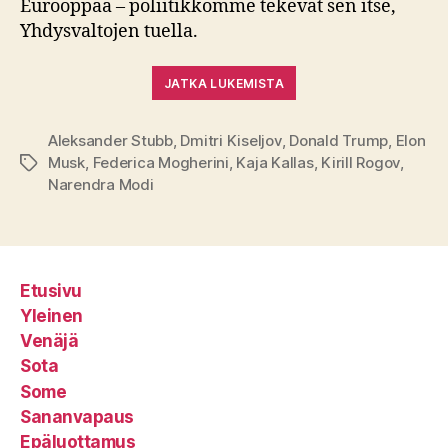
Eurooppaa – poliitikkomme tekevät sen itse,
Yhdysvaltojen tuella.
JATKA LUKEMISTA
Aleksander Stubb
,
Dmitri Kiseljov
,
Donald Trump
,
Elon
Musk
,
Federica Mogherini
,
Kaja Kallas
,
Kirill Rogov
,
Avainsanat
Narendra Modi
Etusivu
Yleinen
Venäjä
Sota
Some
Sananvapaus
Epäluottamus