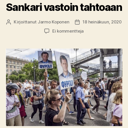
Sankari vastoin tahtoaan
Kirjoittanut
Jarmo Koponen
18 heinäkuun, 2020
Kirjoittaja
Julkaisupäivämäärä
artikkeliin
Ei kommentteja
Sankari
vastoin
tahtoaan