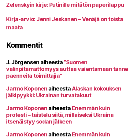
Zelenskyin kirje: Putinille mitätön paperilappu
Kirja-arvio: Jenni Jeskanen – Venäjä on toista
maata
Kommentit
J. Jörgensen
aiheesta
”Suomen
välinpitämättömyys auttaa vaientamaan tänne
paenneita toimittajia”
Jarmo Koponen
aiheesta
Alaskan kokouksen
jälkipyykki: Ukrainan turvatakuut
Jarmo Koponen
aiheesta
Enemmän kuin
protesti – taistelu siitä, millaiseksi Ukraina
itsenäistyy sodan jälkeen
Jarmo Koponen
aiheesta
Enemmän kuin