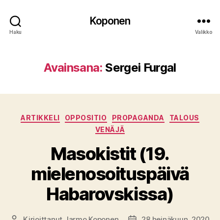
Koponen
Haku
Valikko
Avainsana:
Sergei Furgal
Kategoriat
ARTIKKELI
OPPOSITIO
PROPAGANDA
TALOUS
VENÄJÄ
Masokistit (19.
mielenosoituspäivä
Habarovskissa)
Kirjoittanut
Jarmo Koponen
28 heinäkuun, 2020
Kirjoittaja
Julkaisupäivämäärä