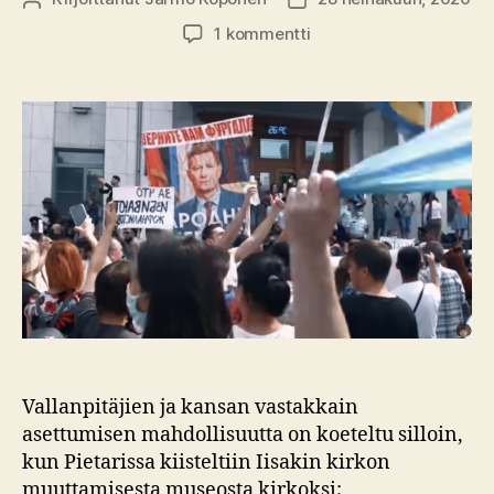
artikkeliin
1 kommentti
Masokistit
(19.
mielenosoituspäivä
Habarovskissa)
Vallanpitäjien ja kansan vastakkain
asettumisen mahdollisuutta on koeteltu silloin,
kun Pietarissa kiisteltiin Iisakin kirkon
muuttamisesta museosta kirkoksi;