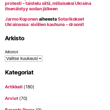
protesti – taistelu siitä, millaiseksi Ukraina
itsenäistyy sodan jälkeen
Jarmo Koponen
aiheesta
Sotarikokset
Ukrainassa: siviilien kauhuna – droonit
Arkisto
Arkistot
Kategoriat
Artikkeli
(180)
Arviot
(70)
Barents Press
(9)