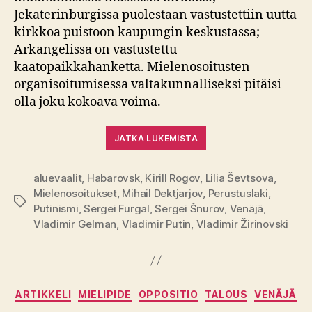
Jekaterinburgissa puolestaan vastustettiin uutta
kirkkoa puistoon kaupungin keskustassa;
Arkangelissa on vastustettu
kaatopaikkahanketta. Mielenosoitusten
organisoitumisessa valtakunnalliseksi pitäisi
olla joku kokoava voima.
JATKA LUKEMISTA
aluevaalit
,
Habarovsk
,
Kirill Rogov
,
Lilia Ševtsova
,
Mielenosoitukset
,
Mihail Dektjarjov
,
Perustuslaki
,
Avainsanat
Putinismi
,
Sergei Furgal
,
Sergei Šnurov
,
Venäjä
,
Vladimir Gelman
,
Vladimir Putin
,
Vladimir Žirinovski
Kategoriat
ARTIKKELI
MIELIPIDE
OPPOSITIO
TALOUS
VENÄJÄ