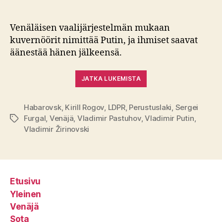
Venäläisen vaalijärjestelmän mukaan
kuvernöörit nimittää Putin, ja ihmiset saavat
äänestää hänen jälkeensä.
JATKA LUKEMISTA
Habarovsk
,
Kirill Rogov
,
LDPR
,
Perustuslaki
,
Sergei
Furgal
,
Venäjä
,
Vladimir Pastuhov
,
Vladimir Putin
,
Avainsanat
Vladimir Žirinovski
Etusivu
Yleinen
Venäjä
Sota