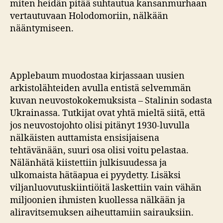
miten heidän pitää suhtautua kansanmurhaan
vertautuvaan Holodomoriin, nälkään
nääntymiseen.
Applebaum muodostaa kirjassaan uusien
arkistolähteiden avulla entistä selvemmän
kuvan neuvostokokemuksista – Stalinin sodasta
Ukrainassa. Tutkijat ovat yhtä mieltä siitä, että
jos neuvostojohto olisi pitänyt 1930-luvulla
nälkäisten auttamista ensisijaisena
tehtävänään, suuri osa olisi voitu pelastaa.
Nälänhätä kiistettiin julkisuudessa ja
ulkomaista hätäapua ei pyydetty. Lisäksi
viljanluovutuskiintiöitä laskettiin vain vähän
miljoonien ihmisten kuollessa nälkään ja
aliravitsemuksen aiheuttamiin sairauksiin.