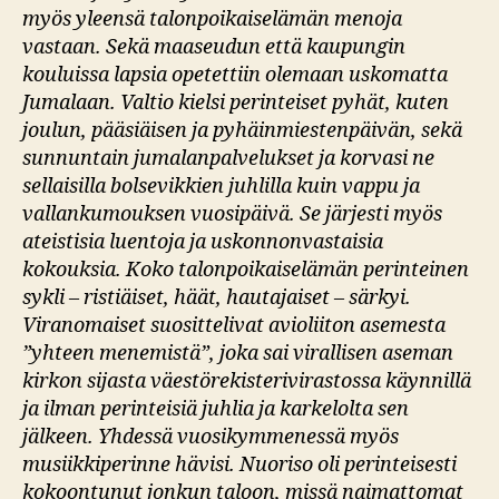
myös yleensä talonpoikaiselämän menoja
vastaan. Sekä maaseudun että kaupungin
kouluissa lapsia opetettiin olemaan uskomatta
Jumalaan. Valtio kielsi perinteiset pyhät, kuten
joulun, pääsiäisen ja pyhäinmiestenpäivän, sekä
sunnuntain jumalanpalvelukset ja korvasi ne
sellaisilla bolsevikkien juhlilla kuin vappu ja
vallankumouksen vuosipäivä. Se järjesti myös
ateistisia luentoja ja uskonnonvastaisia
kokouksia. Koko talonpoikaiselämän perinteinen
sykli – ristiäiset, häät, hautajaiset – särkyi.
Viranomaiset suosittelivat avioliiton asemesta
”yhteen menemistä”, joka sai virallisen aseman
kirkon sijasta väestörekisterivirastossa käynnillä
ja ilman perinteisiä juhlia ja karkelolta sen
jälkeen. Yhdessä vuosikymmenessä myös
musiikkiperinne hävisi. Nuoriso oli perinteisesti
kokoontunut jonkun taloon, missä naimattomat