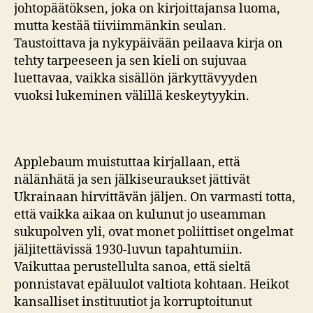
johtopäätöksen, joka on kirjoittajansa luoma,
mutta kestää tiiviimmänkin seulan.
Taustoittava ja nykypäivään peilaava kirja on
tehty tarpeeseen ja sen kieli on sujuvaa
luettavaa, vaikka sisällön järkyttävyyden
vuoksi lukeminen välillä keskeytyykin.
Applebaum muistuttaa kirjallaan, että
nälänhätä ja sen jälkiseuraukset jättivät
Ukrainaan hirvittävän jäljen. On varmasti totta,
että vaikka aikaa on kulunut jo useamman
sukupolven yli, ovat monet poliittiset ongelmat
jäljitettävissä 1930-luvun tapahtumiin.
Vaikuttaa perustellulta sanoa, että sieltä
ponnistavat epäluulot valtiota kohtaan. Heikot
kansalliset instituutiot ja korruptoitunut