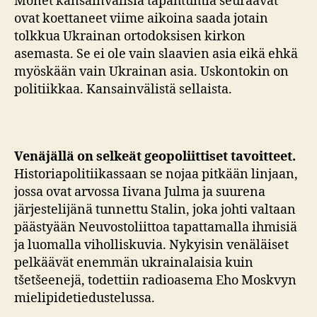
Monet kansainvälisiä tapahtumia seuraavat
ovat koettaneet viime aikoina saada jotain
tolkkua Ukrainan ortodoksisen kirkon
asemasta. Se ei ole vain slaavien asia eikä ehkä
myöskään vain Ukrainan asia. Uskontokin on
politiikkaa. Kansainvälistä sellaista.
Venäjällä on selkeät geopoliittiset tavoitteet.
Historiapolitiikassaan se nojaa pitkään linjaan,
jossa ovat arvossa Iivana Julma ja suurena
järjestelijänä tunnettu Stalin, joka johti valtaan
päästyään Neuvostoliittoa tapattamalla ihmisiä
ja luomalla viholliskuvia. Nykyisin venäläiset
pelkäävät enemmän ukrainalaisia kuin
tšetšeenejä, todettiin radioasema Eho Moskvyn
mielipidetiedustelussa.