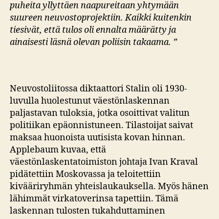
puheita yllyttäen naapureitaan yhtymään
suureen neuvostoprojektiin. Kaikki kuitenkin
tiesivät, että tulos oli ennalta määrätty ja
ainaisesti läsnä olevan poliisin takaama. ”
Neuvostoliitossa diktaattori Stalin oli 1930-
luvulla huolestunut väestönlaskennan
paljastavan tuloksia, jotka osoittivat valitun
politiikan epäonnistuneen. Tilastoijat saivat
maksaa huonoista uutisista kovan hinnan.
Applebaum kuvaa, että
väestönlaskentatoimiston johtaja Ivan Kraval
pidätettiin Moskovassa ja teloitettiin
kivääriryhmän yhteislaukauksella. Myös hänen
lähimmät virkatoverinsa tapettiin. Tämä
laskennan tulosten tukahduttaminen