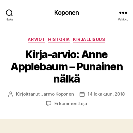
Koponen
Haku
Valikko
Kategoriat
ARVIOT
HISTORIA
KIRJALLISUUS
Kirja-arvio: Anne
Applebaum – Punainen
nälkä
Kirjoittanut
Jarmo Koponen
14 lokakuun, 2018
Kirjoittaja
Julkaisupäivämäärä
artikkeliin
Ei kommentteja
Kirja-
arvio:
Anne
Applebaum