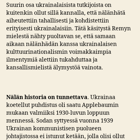
Suurin osa ukrainalaisista tutkijoista on
kuitenkin ollut sillä kannalla, että nälänhätä
aiheutettiin tahallisesti ja kohdistettiin
erityisesti ukrainalaisiin. Tätä käsitystä Remyn
mielestä nähty puoltavan se, että samaan
aikaan nälänhädän kanssa ukrainalaisen
kulttuurinationalismin voimakkaimpia
ilmentymiä alettiin tukahduttaa ja
kansallismielistä älymystöä vainota.
Nälän historia on tunnettava
. Ukrainaa
koetellut puhdistus oli saatu Applebaumin
mukaan valmiiksi 1930-luvun loppuun
mennessä. Sodan syttyessä vuonna 1939
Ukrainan kommunistisen puolueen
johtajistossa ei istunut ketään, jolla olisi ollut