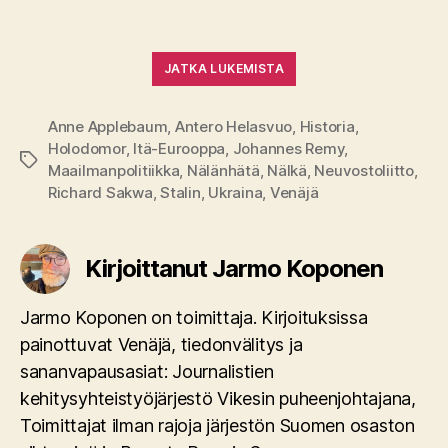
JATKA LUKEMISTA
Anne Applebaum
,
Antero Helasvuo
,
Historia
,
Holodomor
,
Itä-Eurooppa
,
Johannes Remy
,
Avainsanat
Maailmanpolitiikka
,
Nälänhätä
,
Nälkä
,
Neuvostoliitto
,
Richard Sakwa
,
Stalin
,
Ukraina
,
Venäjä
Kirjoittanut Jarmo Koponen
Jarmo Koponen on toimittaja. Kirjoituksissa
painottuvat Venäjä, tiedonvälitys ja
sananvapausasiat: Journalistien
kehitysyhteistyöjärjestö Vikesin puheenjohtajana,
Toimittajat ilman rajoja järjestön Suomen osaston