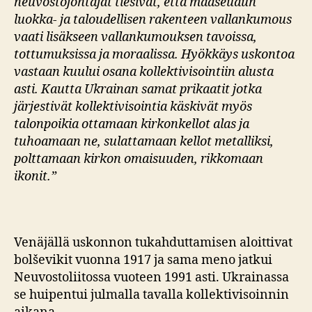
neuvostojohtajat tiesivät, että maaseudun
luokka- ja taloudellisen rakenteen vallankumous
vaati lisäkseen vallankumouksen tavoissa,
tottumuksissa ja moraalissa. Hyökkäys uskontoa
vastaan kuului osana kollektivisointiin alusta
asti. Kautta Ukrainan samat prikaatit jotka
järjestivät kollektivisointia käskivät myös
talonpoikia ottamaan kirkonkellot alas ja
tuhoamaan ne, sulattamaan kellot metalliksi,
polttamaan kirkon omaisuuden, rikkomaan
ikonit.”
Venäjällä uskonnon tukahduttamisen aloittivat
bolševikit vuonna 1917 ja sama meno jatkui
Neuvostoliitossa vuoteen 1991 asti. Ukrainassa
se huipentui julmalla tavalla kollektivisoinnin