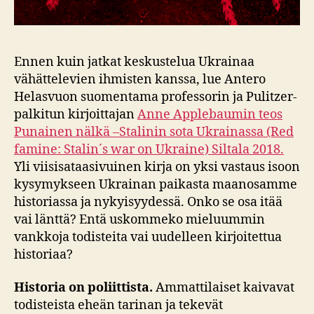
Ennen kuin jatkat keskustelua Ukrainaa
vähättelevien ihmisten kanssa, lue Antero
Helasvuon suomentama professorin ja Pulitzer-
palkitun kirjoittajan
Anne Applebaumin teos
Punainen nälkä –Stalinin sota Ukrainassa (Red
famine: Stalin´s war on Ukraine) Siltala 2018.
Yli viisisataasivuinen kirja on yksi vastaus isoon
kysymykseen Ukrainan paikasta maanosamme
historiassa ja nykyisyydessä. Onko se osa itää
vai länttä? Entä uskommeko mieluummin
vankkoja todisteita vai uudelleen kirjoitettua
historiaa?
Historia on poliittista.
Ammattilaiset kaivavat
todisteista eheän tarinan ja tekevät