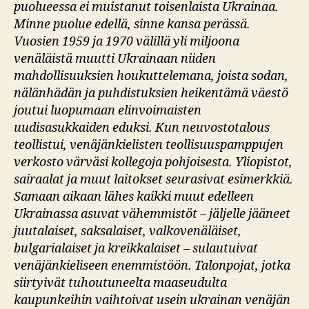
puolueessa ei muistanut toisenlaista Ukrainaa.
Minne puolue edellä, sinne kansa perässä.
Vuosien 1959 ja 1970 välillä yli miljoona
venäläistä muutti Ukrainaan niiden
mahdollisuuksien houkuttelemana, joista sodan,
nälänhädän ja puhdistuksien heikentämä väestö
joutui luopumaan elinvoimaisten
uudisasukkaiden eduksi. Kun neuvostotalous
teollistui, venäjänkielisten teollisuuspamppujen
verkosto värväsi kollegoja pohjoisesta. Yliopistot,
sairaalat ja muut laitokset seurasivat esimerkkiä.
Samaan aikaan lähes kaikki muut edelleen
Ukrainassa asuvat vähemmistöt – jäljelle jääneet
juutalaiset, saksalaiset, valkovenäläiset,
bulgarialaiset ja kreikkalaiset – sulautuivat
venäjänkieliseen enemmistöön. Talonpojat, jotka
siirtyivät tuhoutuneelta maaseudulta
kaupunkeihin vaihtoivat usein ukrainan venäjän