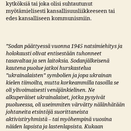
kytköksiä tai joka olisi suhtautunut
myötämielisesti kansallisuusliikkeeseen tai
edes kansalliseen kommunismiin.
”Sodan päättyessä vuonna 1945 natsimiehitys ja
holokausti olivat entisestään tuhonneet
tasavaltaa ja sen laitoksia. Sodanjälkeisenä
kautena puolue jatkoi hurskastelua
”ukrainalaisten” symbolien ja jopa ukrainan
kielen tiimoilta, mutta korkeammilla tasoilla se
oli ylivoimaisesti venäjänkielinen. Ne
alkuperäiset ukrainalaiset, jotka pysyivät
puolueessa, oli useimmiten värvätty nälänhätään
johtaneita etsintöjä suorittaneista
aktivistiryhmistä – tai myöhempinä vuosina
näiden lapsista ja lastenlapsista. Kukaan