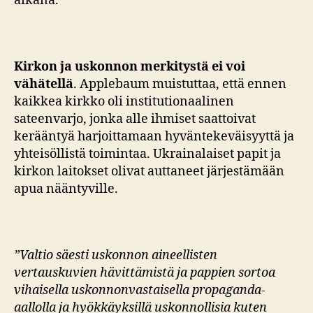
aikana.
Kirkon ja uskonnon merkitystä ei voi
vähätellä
. Applebaum muistuttaa, että ennen
kaikkea kirkko oli institutionaalinen
sateenvarjo, jonka alle ihmiset saattoivat
kerääntyä harjoittamaan hyväntekeväisyyttä ja
yhteisöllistä toimintaa. Ukrainalaiset papit ja
kirkon laitokset olivat auttaneet järjestämään
apua nääntyville.
”Valtio säesti uskonnon aineellisten
vertauskuvien hävittämistä ja pappien sortoa
vihaisella uskonnonvastaisella propaganda-
aallolla ja hyökkäyksillä uskonnollisia kuten