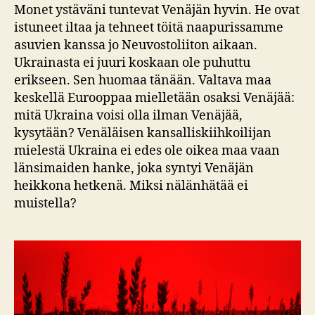
–
Monet ystäväni tuntevat Venäjän hyvin. He ovat
Punainen
istuneet iltaa ja tehneet töitä naapurissamme
nälkä
asuvien kanssa jo Neuvostoliiton aikaan.
Ukrainasta ei juuri koskaan ole puhuttu
erikseen. Sen huomaa tänään. Valtava maa
keskellä Eurooppaa mielletään osaksi Venäjää:
mitä Ukraina voisi olla ilman Venäjää,
kysytään? Venäläisen kansalliskiihkoilijan
mielestä Ukraina ei edes ole oikea maa vaan
länsimaiden hanke, joka syntyi Venäjän
heikkona hetkenä. Miksi nälänhätää ei
muistella?