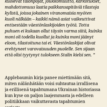
kuolevat talonpojat, joukkomuutto, karkotukset,
mahdottomuus laatia paikkansapitäviä tilastoja
kylistä, joissa jokainen viranomaisia myöten
kuoli nälkään – kaikki nämä asiat vaikeuttivat
entisestään väestönlaskijoiden työtä. Totta
puhuen ei kukaan ollut täysin varma siitä, kuinka
moni oli todella kuollut ja kuinka moni jäänyt
eloon, tilastoituna tai ei. Väestönlaskijat olivat
erehtyneet varovaisuuden puolelle. Sen sijaan
että olisi tyytynyt tulokseen Stalin kielsi sen. ”
Applebaumin kirja panee miettimään sitä,
miten nälänhätään voisi suhtautua irrallisena
ja erillisenä tapahtumana Ukrainan historiassa
kun kyse on paljon laajemmasta ja edelleen
politiikkaan vaikuttavasta tapahtumien