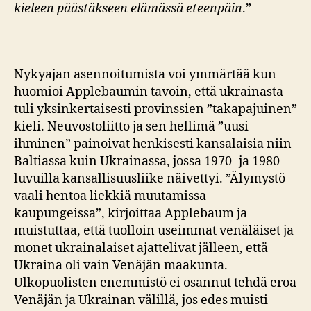
kieleen päästäkseen elämässä eteenpäin
.”
Nykyajan asennoitumista voi ymmärtää kun
huomioi Applebaumin tavoin, että ukrainasta
tuli yksinkertaisesti provinssien ”takapajuinen”
kieli. Neuvostoliitto ja sen hellimä ”uusi
ihminen” painoivat henkisesti kansalaisia niin
Baltiassa kuin Ukrainassa, jossa 1970- ja 1980-
luvuilla kansallisuusliike näivettyi. ”Älymystö
vaali hentoa liekkiä muutamissa
kaupungeissa”, kirjoittaa Applebaum ja
muistuttaa, että tuolloin useimmat venäläiset ja
monet ukrainalaiset ajattelivat jälleen, että
Ukraina oli vain Venäjän maakunta.
Ulkopuolisten enemmistö ei osannut tehdä eroa
Venäjän ja Ukrainan välillä, jos edes muisti