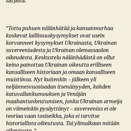
sarjasta.
”
Totta puhuen nälänhätää ja kansanmurhaa
koskevat laillisuuskysymykset ovat usein
korvanneet kysymykset Ukrainasta, Ukrainan
suvereeniudesta ja Ukrainan olemassaolon
oikeudesta. Keskustelu nälänhädästä on ollut
keino painottaa Ukrainan oikeutta erilliseen
kansalliseen historiaan ja omaan kansalliseen
muistiinsa. Nyt kuitenkin – jälkeen yli
neljännesvuosisadan itsenäisyyden, kahden
katuvallankumouksen ja Venäjän
maahantunkeutumisen, jonka Ukrainan armeija
on viimeinkin pysäyttänyt – suvereenius ei ole
teoriaa vaan tosiseikka, joka ei tarvitse
historiallista oikeutusta. Tai ylimalkaan mitään
oikeutusta.
”