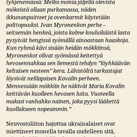
tyhjenemässä: Melko monia jäljellä olevista
mökeistä ollaan purkamassa, niiden
ikkunanpuitteet ja ovenkarmit käytetään
polttopuuksi. Ivan Myronenkon perhe –
seitsemän henkeä, joista kolme kouluikäistä lasta
pysyivät hengissä syömällä ainoastaan haaskoja.
Kun ryhmä kävi sisään heidän mökkiinsä,
Myronenkot olivat syömässä keitettyä
hevosennahkaa sen liemestä tehdyn ”löyhkäävän
keltaisen nesteen” kera. Lähistöltä tarkastajat
löysivät nelilapsisen Kovalin perheen.
Mennessään mökkiin he näkivät Maria Kovalin
keittävän kuolleen hevosen luita. Vuoteella
makasi vanhahko nainen, joka pyysi lääkettä
kuollakseen nopeammin.”
Neuvostoliiton hajottua ukrainalaiset ovat
miettineet monella tavalla uudelleen sitä,