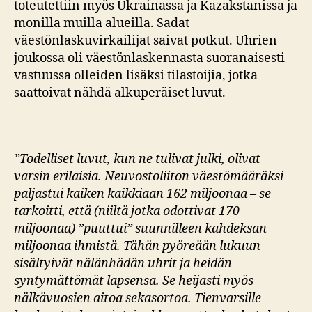
toteutettiin myös Ukrainassa ja Kazakstanissa ja
monilla muilla alueilla. Sadat
väestönlaskuvirkailijat saivat potkut. Uhrien
joukossa oli väestönlaskennasta suoranaisesti
vastuussa olleiden lisäksi tilastoijia, jotka
saattoivat nähdä alkuperäiset luvut.
”Todelliset luvut, kun ne tulivat julki, olivat
varsin erilaisia. Neuvostoliiton väestömääräksi
paljastui kaiken kaikkiaan 162 miljoonaa – se
tarkoitti, että (niiltä jotka odottivat 170
miljoonaa) ”puuttui” suunnilleen kahdeksan
miljoonaa ihmistä. Tähän pyöreään lukuun
sisältyivät nälänhädän uhrit ja heidän
syntymättömät lapsensa. Se heijasti myös
nälkävuosien aitoa sekasortoa. Tienvarsille