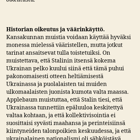
Historian oikeutus ja väärinkäyttö.
Kansakunnan muistia voidaan käyttää hyväksi
monessa mielessä vääristellen, mutta jotkut
tarinat ansaitsevat tulla toistetuiksi. On
muistettava, että Stalinin itsensä kokema
Ukrainan pelko kuului siinä että tämä puhui
pakonomaisesti otteen heltiämisestä
Ukrainassa ja puolalaisten tai muiden
ulkomaalaisten juonista kumota valta maassa.
Applebaum muistuttaa, että Stalin tiesi, että
Ukrainassa tunnettiin epäluuloa keskitettyä
valtaa kohtaan, ja että kollektivisointia ei
suosittaisi syvästi maahansa ja perinteisiinsä
kiintyneiden talonpoikien keskuudessa, ja että
ukrainalainen nationalismi oli sähköistävä