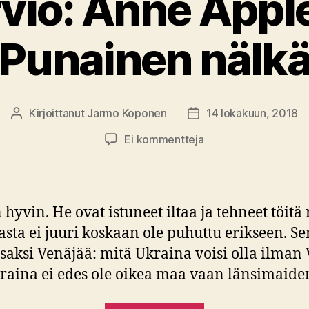
rvio: Anne App
Punainen nälk
Kirjoittanut
Jarmo Koponen
14 lokakuun, 2018
Kirjoittaja
Julkaisupäivämäärä
artikkeliin
Ei kommentteja
Kirja-
arvio:
Anne
Applebaum
hyvin. He ovat istuneet iltaa ja tehneet töi
–
nasta ei juuri koskaan ole puhuttu erikseen.
Punainen
saksi Venäjää: mitä Ukraina voisi olla ilman
nälkä
kraina ei edes ole oikea maa vaan länsimaide