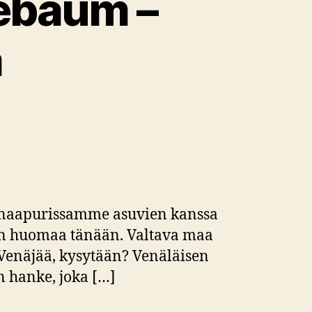
lebaum –
ä
tä naapurissamme asuvien kanssa
 Sen huomaa tänään. Valtava maa
 Venäjää, kysytään? Venäläisen
n hanke, joka […]