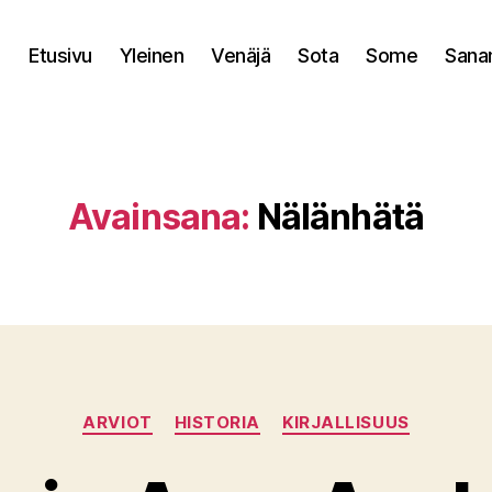
Etusivu
Yleinen
Venäjä
Sota
Some
Sana
Avainsana:
Nälänhätä
Kategoriat
ARVIOT
HISTORIA
KIRJALLISUUS