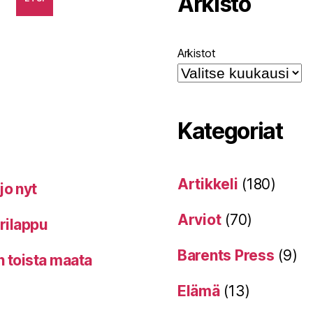
Arkisto
Arkistot
Kategoriat
Artikkeli
(180)
jo nyt
Arviot
(70)
erilappu
Barents Press
(9)
n toista maata
Elämä
(13)