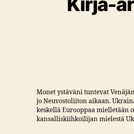
Kirja-a
Monet ystäväni tuntevat Venäjän 
jo Neuvostoliiton aikaan. Ukrai
keskellä Eurooppaa mielletään o
kansalliskiihkoilijan mielestä U