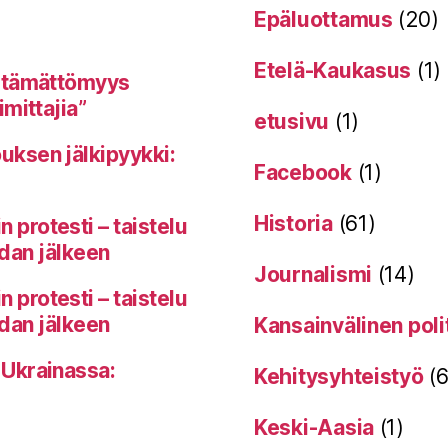
Epäluottamus
(20)
Etelä-Kaukasus
(1)
itämättömyys
mittajia”
etusivu
(1)
uksen jälkipyykki:
Facebook
(1)
Historia
(61)
protesti – taistelu
odan jälkeen
Journalismi
(14)
protesti – taistelu
odan jälkeen
Kansainvälinen poli
 Ukrainassa:
Kehitysyhteistyö
(6
Keski-Aasia
(1)