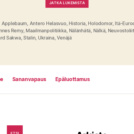
JATKA LUKEMISTA
 Applebaum
,
Antero Helasvuo
,
Historia
,
Holodomor
,
Itä-Eur
nnes Remy
,
Maailmanpolitiikka
,
Nälänhätä
,
Nälkä
,
Neuvostolii
at
ard Sakwa
,
Stalin
,
Ukraina
,
Venäjä
e
Sananvapaus
Epäluottamus
ETSI