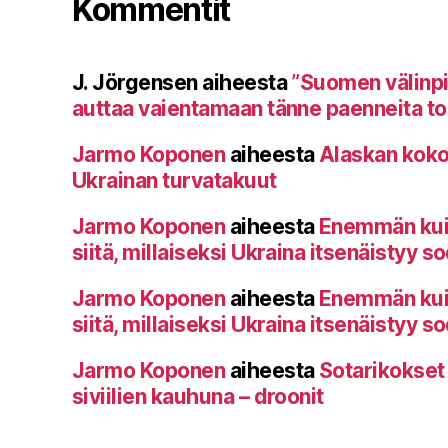
Kommentit
J. Jörgensen
aiheesta
”Suomen välinp
auttaa vaientamaan tänne paenneita toi
Jarmo Koponen
aiheesta
Alaskan koko
Ukrainan turvatakuut
Jarmo Koponen
aiheesta
Enemmän kuin 
siitä, millaiseksi Ukraina itsenäistyy s
Jarmo Koponen
aiheesta
Enemmän kuin 
siitä, millaiseksi Ukraina itsenäistyy s
Jarmo Koponen
aiheesta
Sotarikokset
siviilien kauhuna – droonit