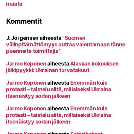
maata
Kommentit
J. Jörgensen
aiheesta
”Suomen
välinpitämättömyys auttaa vaientamaan tänne
paenneita toimittajia”
Jarmo Koponen
aiheesta
Alaskan kokouksen
jälkipyykki: Ukrainan turvatakuut
Jarmo Koponen
aiheesta
Enemmän kuin
protesti – taistelu siitä, millaiseksi Ukraina
itsenäistyy sodan jälkeen
Jarmo Koponen
aiheesta
Enemmän kuin
protesti – taistelu siitä, millaiseksi Ukraina
itsenäistyy sodan jälkeen