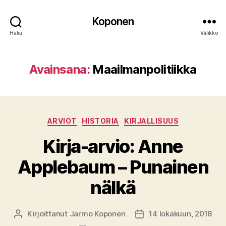
Koponen
Haku
Valikko
Avainsana:
Maailmanpolitiikka
Kategoriat
ARVIOT
HISTORIA
KIRJALLISUUS
Kirja-arvio: Anne
Applebaum – Punainen
nälkä
Kirjoittanut
Jarmo Koponen
14 lokakuun, 2018
Kirjoittaja
Julkaisupäivämäärä