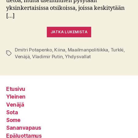
tietoa, mutta useimmiten pysytään
yksinkertaisissa otsikoissa, joissa keskitytään
[…]
JATKA LUKEMISTA
Dmitri Potapenko
,
Kiina
,
Maailmanpolitiikka
,
Turkki
,
Avainsanat
Venäjä
,
Vladimir Putin
,
Yhdysvallat
Etusivu
Yleinen
Venäjä
Sota
Some
Sananvapaus
Epäluottamus