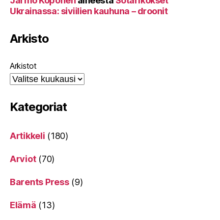
Jarmo Koponen
aiheesta
Sotarikokset
Ukrainassa: siviilien kauhuna – droonit
Arkisto
Arkistot
Kategoriat
Artikkeli
(180)
Arviot
(70)
Barents Press
(9)
Elämä
(13)