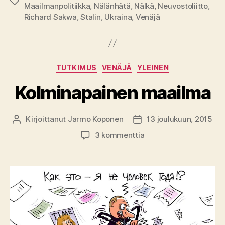
Avainsanat
Maailmanpolitiikka
,
Nälänhätä
,
Nälkä
,
Neuvostoliitto
,
Richard Sakwa
,
Stalin
,
Ukraina
,
Venäjä
Kategoriat
TUTKIMUS
VENÄJÄ
YLEINEN
Kolminapainen maailma
Kirjoittanut
Jarmo Koponen
13 joulukuun, 2015
Kirjoittaja
Julkaisupäivämäärä
artikkeliin
3 kommenttia
Kolminapainen
maailma