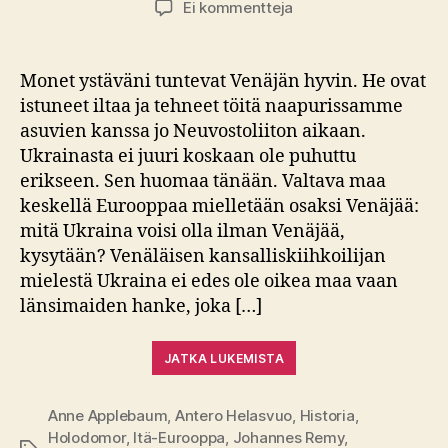
artikkeliin
Ei kommentteja
Kirja-
arvio:
Anne
Monet ystäväni tuntevat Venäjän hyvin. He ovat
Applebaum
istuneet iltaa ja tehneet töitä naapurissamme
–
asuvien kanssa jo Neuvostoliiton aikaan.
Punainen
Ukrainasta ei juuri koskaan ole puhuttu
nälkä
erikseen. Sen huomaa tänään. Valtava maa
keskellä Eurooppaa mielletään osaksi Venäjää:
mitä Ukraina voisi olla ilman Venäjää,
kysytään? Venäläisen kansalliskiihkoilijan
mielestä Ukraina ei edes ole oikea maa vaan
länsimaiden hanke, joka […]
JATKA LUKEMISTA
Anne Applebaum
,
Antero Helasvuo
,
Historia
,
Holodomor
,
Itä-Eurooppa
,
Johannes Remy
,