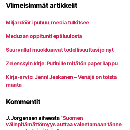
Viimeisimmät artikkelit
Miljardööri puhuu, media tulkitsee
Meduzan oppitunti epäluulosta
Suurvallat muokkaavat todellisuuttasi jo nyt
Zelenskyin kirje: Putinille mitätön paperilappu
Kirja-arvio: Jenni Jeskanen – Venäjä on toista
maata
Kommentit
J. Jörgensen
aiheesta
”Suomen
välinpitämättömyys auttaa vaientamaan tänne