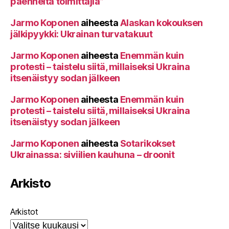
paenneita toimittajia”
Jarmo Koponen
aiheesta
Alaskan kokouksen
jälkipyykki: Ukrainan turvatakuut
Jarmo Koponen
aiheesta
Enemmän kuin
protesti – taistelu siitä, millaiseksi Ukraina
itsenäistyy sodan jälkeen
Jarmo Koponen
aiheesta
Enemmän kuin
protesti – taistelu siitä, millaiseksi Ukraina
itsenäistyy sodan jälkeen
Jarmo Koponen
aiheesta
Sotarikokset
Ukrainassa: siviilien kauhuna – droonit
Arkisto
Arkistot