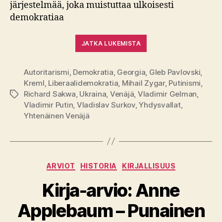
järjestelmää, joka muistuttaa ulkoisesti
demokratiaa
JATKA LUKEMISTA
Autoritarismi
,
Demokratia
,
Georgia
,
Gleb Pavlovski
,
Kreml
,
Liberaalidemokratia
,
Mihail Zygar
,
Putinismi
,
Richard Sakwa
,
Ukraina
,
Venäjä
,
Vladimir Gelman
,
Avainsanat
Vladimir Putin
,
Vladislav Surkov
,
Yhdysvallat
,
Yhtenäinen Venäjä
Kategoriat
ARVIOT
HISTORIA
KIRJALLISUUS
Kirja-arvio: Anne
Applebaum – Punainen