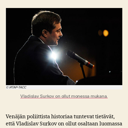
–
Venäjän
kohtalo
Vladislav Surkov on ollut monessa mukana.
Venäjän poliittista historiaa tuntevat tietävät,
että Vladislav Surkov on ollut osaltaan luomassa