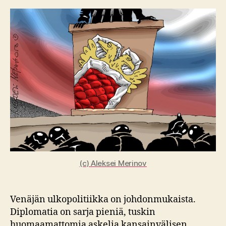
Venäjä
vaikuttaa
(c) Aleksei Merinov
Venäjän ulkopolitiikka on johdonmukaista.
Diplomatia on sarja pieniä, tuskin
huomaamattomia askelia kansainvälisen