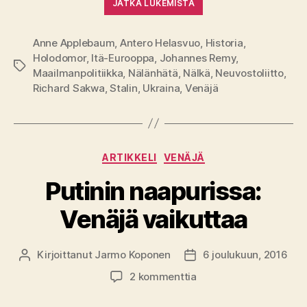
JATKA LUKEMISTA
Anne Applebaum
,
Antero Helasvuo
,
Historia
,
Holodomor
,
Itä-Eurooppa
,
Johannes Remy
,
Avainsanat
Maailmanpolitiikka
,
Nälänhätä
,
Nälkä
,
Neuvostoliitto
,
Richard Sakwa
,
Stalin
,
Ukraina
,
Venäjä
Kategoriat
ARTIKKELI
VENÄJÄ
Putinin naapurissa:
Venäjä vaikuttaa
Kirjoittanut
Jarmo Koponen
6 joulukuun, 2016
Kirjoittaja
Julkaisupäivämäärä
artikkeliin
2 kommenttia
Putinin
naapurissa: