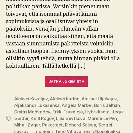
politiikan parissa. Varsinkin pienet maat
toivovat, että isommat pitävät kiinni
sopimuksista ja osallistuvat yhteisiin
päätöksiin. Venäjän pehmeän vallan
tavoitteena on vaikuttaa siihen, että maata
vastaan suunnatuista pakotteista voitaisiin
asteittain luopua. Liennytyksen vuoksi näin
olisikin syytä tehdä, mutta hinnan pitäisi olla
kohtuullinen. Tällä hetkellä […]
JATKA LUKEMISTA
Aleksei Kovaljov
,
Aleksei Kudrin
,
Aleksei Uljukajev
,
Aljaksandr Lukašenka
,
Angela Merkel
,
Boris Jeltsin
,
Dmitri Medvedev
,
Erkki Tuomioja
,
Hybridisota
,
Jegor
Gaidar
,
Kirill Rogov
,
Lilia Ševtsova
,
Marine Le Pen
,
Avainsanat
Mihail Zygar
,
Pakotteet
,
Richard Sakwa
,
Sergei
Lavrov
,
Timo Soini
,
Timo Vihavainen
,
Ulkopolitiikka
,