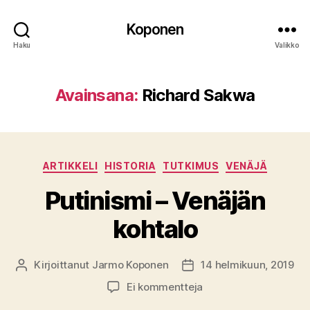
Koponen
Haku
Valikko
Avainsana:
Richard Sakwa
Kategoriat
ARTIKKELI
HISTORIA
TUTKIMUS
VENÄJÄ
Putinismi – Venäjän
kohtalo
Kirjoittanut
Jarmo Koponen
14 helmikuun, 2019
Kirjoittaja
Julkaisupäivämäärä
artikkeliin
Ei kommentteja
Putinismi