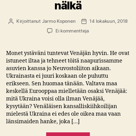
nälkä
Kirjoittanut
Jarmo Koponen
14 lokakuun, 2018
Kirjoittaja
Julkaisupäivämäärä
artikkeliin
Ei kommentteja
Kirja-
arvio:
Anne
Monet ystäväni tuntevat Venäjän hyvin. He ovat
Applebaum
istuneet iltaa ja tehneet töitä naapurissamme
–
asuvien kanssa jo Neuvostoliiton aikaan.
Punainen
Ukrainasta ei juuri koskaan ole puhuttu
nälkä
erikseen. Sen huomaa tänään. Valtava maa
keskellä Eurooppaa mielletään osaksi Venäjää:
mitä Ukraina voisi olla ilman Venäjää,
kysytään? Venäläisen kansalliskiihkoilijan
mielestä Ukraina ei edes ole oikea maa vaan
länsimaiden hanke, joka […]