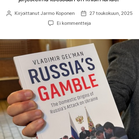
Kirjoittanut
Jarmo Koponen
27 toukokuun, 2025
Kirjoittaja
Julkaisupäivämäärä
artikkeliin
Ei kommentteja
Venäjän
strategiset
virheet
Ukrainassa:
Vladimir
Gelmanin
syvällinen
analyysi