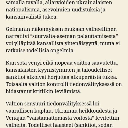
samalla tavalla, aliarvioiden ukrainalaisten
nationalismia, asevoimien uudistuksia ja
kansainvälistä tukea.
Gelmanin näkemyksen mukaan valheellinen
narratiivi ”suurvalta-aseman palauttamisesta”
voi ylläpitää kansallista yhtenäisyyttä, mutta ei
ratkaise todellisia ongelmia.
Kun sota venyi eikä nopeaa voittoa saavutettu,
kansalaisten kyynistyminen ja taloudelliset
sanktiot alkoivat horjuttaa alkuperäistä tukea.
Toisaalta valtion kontrolli tiedonvälityksessä on
hidastanut kritiikin leviämistä.
Valtion sensuuri tiedonvälityksessä loi
vaarallisen kuplan: Ukrainan heikkoudesta ja
Venäjän ”väistämättömästä voitosta” levitettiin
valheita. Todelliset haasteet (sanktiot, sodan