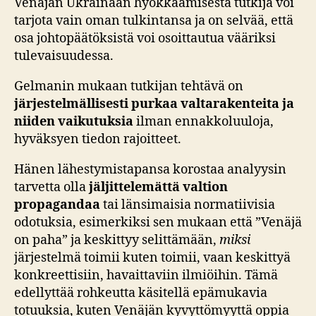
Venäjän Ukrainaan hyökkäämisestä tutkija voi
tarjota vain oman tulkintansa ja on selvää, että
osa johtopäätöksistä voi osoittautua vääriksi
tulevaisuudessa.
Gelmanin mukaan tutkijan tehtävä on
järjestelmällisesti purkaa valtarakenteita ja
niiden vaikutuksia
ilman ennakkoluuloja,
hyväksyen tiedon rajoitteet.
Hänen lähestymistapansa korostaa analyysin
tarvetta olla
jäljittelemättä valtion
propagandaa
tai länsimaisia normatiivisia
odotuksia, esimerkiksi sen mukaan että ”Venäjä
on paha” ja keskittyy selittämään,
miksi
järjestelmä toimii kuten toimii, vaan keskittyä
konkreettisiin, havaittaviin ilmiöihin. Tämä
edellyttää rohkeutta käsitellä epämukavia
totuuksia, kuten Venäjän kyvyttömyyttä oppia