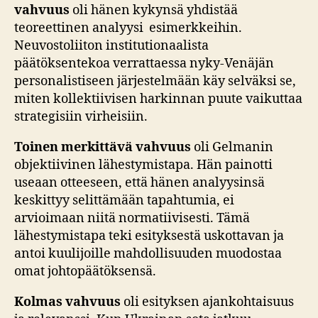
vahvuus
oli hänen kykynsä yhdistää
teoreettinen analyysi esimerkkeihin.
Neuvostoliiton institutionaalista
päätöksentekoa verrattaessa nyky-Venäjän
personalistiseen järjestelmään käy selväksi se,
miten kollektiivisen harkinnan puute vaikuttaa
strategisiin virheisiin.
Toinen merkittävä vahvuus
oli Gelmanin
objektiivinen lähestymistapa. Hän painotti
useaan otteeseen, että hänen analyysinsä
keskittyy selittämään tapahtumia, ei
arvioimaan niitä normatiivisesti. Tämä
lähestymistapa teki esityksestä uskottavan ja
antoi kuulijoille mahdollisuuden muodostaa
omat johtopäätöksensä.
Kolmas vahvuus
oli esityksen ajankohtaisuus