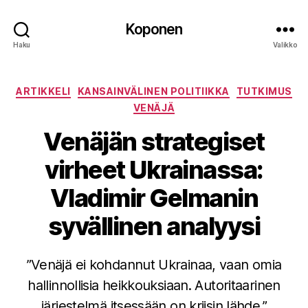
Koponen
Haku
Valikko
Kategoriat
ARTIKKELI
KANSAINVÄLINEN POLITIIKKA
TUTKIMUS
VENÄJÄ
Venäjän strategiset
virheet Ukrainassa:
Vladimir Gelmanin
syvällinen analyysi
”Venäjä ei kohdannut Ukrainaa, vaan omia
hallinnollisia heikkouksiaan. Autoritaarinen
järjestelmä itsessään on kriisin lähde.”