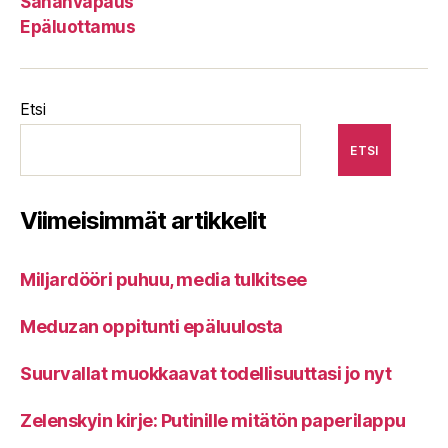
Sananvapaus
Epäluottamus
Etsi
ETSI
Viimeisimmät artikkelit
Miljardööri puhuu, media tulkitsee
Meduzan oppitunti epäluulosta
Suurvallat muokkaavat todellisuuttasi jo nyt
Zelenskyin kirje: Putinille mitätön paperilappu