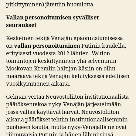
pitkittyminen) jätettiin huomiotta.
Vallan personoitumisen syvälliset
seuraukset
Keskeinen tekijä Venäjän epäonnistumisessa
on
vallan personoituminen
Putinin kaudella,
erityisesti vuodesta 2012 lähtien. V
altion
toimintojen keskittyminen yhä selvemmin
Moskovan Kremlin haltijan käsiin on ollut
määräävä tekijä Venäjän kehityksessä edellisen
vuosikymmenen aikana.
Gelman vertaa Neuvostoliiton institutionaalista
päätöksentekoa nyky-Venäjän järjestelmään,
jossa valtaa käyttävät harvat. Neuvostoliiton
aikana päätökset tehtiin institutionaalisemmin
puolueen kautta, mutta nyky-Venäjällä ne ovat
riippuvaisia Putinin ja hänen lähipiirinsä