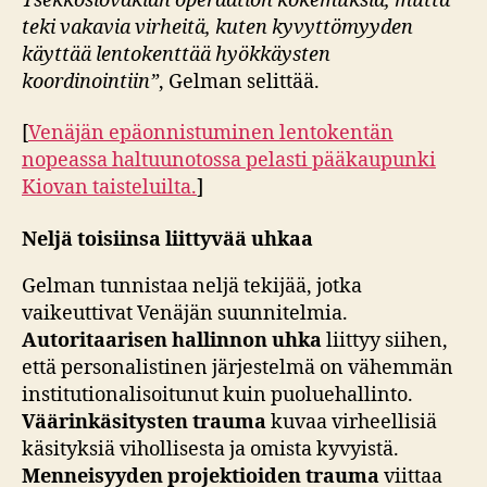
Tšekkoslovakian operaation kokemuksia, mutta
teki vakavia virheitä, kuten kyvyttömyyden
käyttää lentokenttää hyökkäysten
koordinointiin”
, Gelman selittää.
[
Venäjän epäonnistuminen lentokentän
nopeassa haltuunotossa pelasti pääkaupunki
Kiovan taisteluilta.
]
Neljä toisiinsa liittyvää uhkaa
Gelman tunnistaa neljä tekijää, jotka
vaikeuttivat Venäjän suunnitelmia.
Autoritaarisen hallinnon uhka
liittyy siihen,
että personalistinen järjestelmä on vähemmän
institutionalisoitunut kuin puoluehallinto.
Väärinkäsitysten trauma
kuvaa virheellisiä
käsityksiä vihollisesta ja omista kyvyistä.
Menneisyyden projektioiden trauma
viittaa