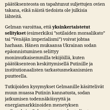
päätöksenteosta on tapahtunut suljettujen ovien
takana, eikä näistä tiedoista ole julkisia
lähteitä.
Gelman varoittaa, että
yksinkertaistetut
selitykset
(esimerkiksi ”sotilaiden moraalikato”
tai ”Venäjän imperialismi”) voivat johtaa
harhaan. Hänen mukaansa Ukrainan sodan
epäonnistuminen selittyy
monimutkaisemmilla tekijöillä, kuten
päätöksenteon keskittymisellä Putinille ja
institutionaalisten tarkastusmekanismien
puutteella.
Tutkijoiden kysymykset Gelmanille käsittelivät
muun muassa Putinin kannatusta, sodan
jatkumisen todennäköisyyttä ja
energiamarkkinoiden menetyksen