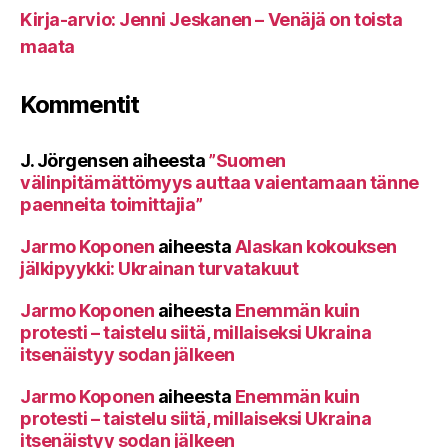
Kirja-arvio: Jenni Jeskanen – Venäjä on toista
maata
Kommentit
J. Jörgensen
aiheesta
”Suomen
välinpitämättömyys auttaa vaientamaan tänne
paenneita toimittajia”
Jarmo Koponen
aiheesta
Alaskan kokouksen
jälkipyykki: Ukrainan turvatakuut
Jarmo Koponen
aiheesta
Enemmän kuin
protesti – taistelu siitä, millaiseksi Ukraina
itsenäistyy sodan jälkeen
Jarmo Koponen
aiheesta
Enemmän kuin
protesti – taistelu siitä, millaiseksi Ukraina
itsenäistyy sodan jälkeen