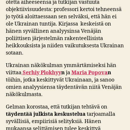
otetta aiheeseensa ja tutkijan vastuuta
objektiivisuudesta: professori kertoi tehneensä
jo työtä aloittaessaan sen selväksi, että hän ei
ole Ukrainan tuntija. Kirjassa keskeistä on
hänen syvällinen analyysinsa Venäjän
poliittisen järjestelmän rakenteellisista
heikkouksista ja niiden vaikutuksesta Ukrainan
sotaan.
Ukrainan näkökulman ymmärtämiseksi hän
viittaa
Serhiy Plokhyy
n
ja
Maria Popova
n
töihin, jotka keskittyvät Ukrainaan, ja sanoo
omien analyysiensa täydentävän niitä Venäjän
näkökulmasta.
Gelman korostaa, että tutkijan tehtävä on
täydentää julkista keskustelua
tarjoamalla
syvällisiä, empiirisiä selityksiä. Hänen
mukaansa selittämisen tulee keskittyä