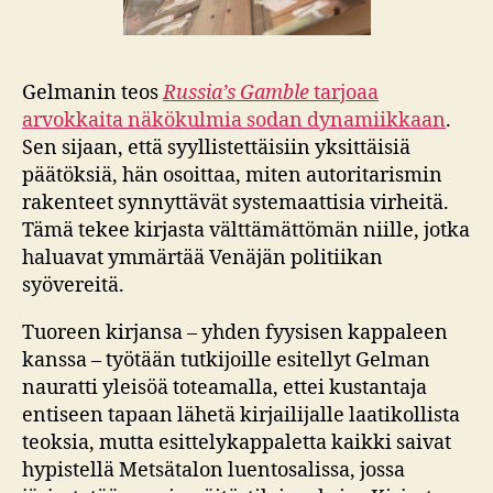
Gelmanin teos
Russia’s Gamble
tarjoaa
arvokkaita näkökulmia sodan dynamiikkaan
.
Sen sijaan, että syyllistettäisiin yksittäisiä
päätöksiä, hän osoittaa, miten autoritarismin
rakenteet synnyttävät systemaattisia virheitä.
Tämä tekee kirjasta välttämättömän niille, jotka
haluavat ymmärtää Venäjän politiikan
syövereitä.
Tuoreen kirjansa – yhden fyysisen kappaleen
kanssa – työtään tutkijoille esitellyt Gelman
nauratti yleisöä toteamalla, ettei kustantaja
entiseen tapaan lähetä kirjailijalle laatikollista
teoksia, mutta esittelykappaletta kaikki saivat
hypistellä Metsätalon luentosalissa, jossa