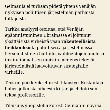
Gelmania ei turhaan pidetä yhtenä Venäjän
nykyisen poliittisen järjestelmän parhaista
tutkijoista.
Tarkka analyysi osoittaa, että Venäjän
epäonnistuminen Ukrainassa ei johtunut
yksittäisistä virheistä vaan
rakenteellisista
heikkouksista
poliittisessa järjestelmässä.
Personalistinen hallinto, vaihtoehtojen puute ja
institutionaalisen muistin menetys tekevät
järjestelmästä haavoittuvan strategisille
virheille.
Teos on poikkeuksellisesti tilaustyö. Kustantaja
halusi julkaista aiheesta kirjan ja ehdotti sen
tekoa professorille.
Tilaisuus yliopistolla korosti Gelmanin nöyrää