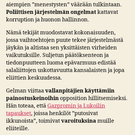
aiempien ”menestysten” väärään tulkintaan.
Poliittisen järjestelmän ongelmat
kattavat
korruption ja huonon hallinnon.
Nämä tekijät muodostavat kokonaisuuden,
jossa vaihtoehtojen puute tekee järjestelmästä
jäykän ja altistaa sen yksittäisten virheiden
vaikutuksille. Suljetun päätöksenteon ja
tiedonpuutteen luoma epävarmuus edistää
salaliittojen uskottavuutta kansalaisten ja jopa
eliittien keskuudessa.
Gelman viittaa
vallanpitäjien käyttämiin
painostuskeinoihin
opposition hillitsemiseksi.
Hän toteaa, että
Gazpromin ja Lukoilin
tapaukset
, joissa henkilöt ”putosivat
ikkunoista”, toimivat
varoituksina
muille
eliiteille.