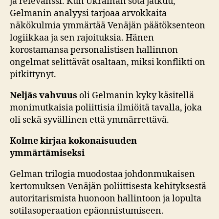
ja relevanssi. Kun Ukrainan sota jatkuu,
Gelmanin analyysi tarjoaa arvokkaita
näkökulmia ymmärtää Venäjän päätöksenteon
logiikkaa ja sen rajoituksia. Hänen
korostamansa personalistisen hallinnon
ongelmat selittävät osaltaan, miksi konflikti on
pitkittynyt.
Neljäs vahvuus
oli Gelmanin kyky käsitellä
monimutkaisia poliittisia ilmiöitä tavalla, joka
oli sekä syvällinen että ymmärrettävä.
Kolme kirjaa kokonaisuuden
ymmärtämiseksi
Gelman trilogia muodostaa johdonmukaisen
kertomuksen Venäjän poliittisesta kehityksestä
autoritarismista huonoon hallintoon ja lopulta
sotilasoperaation epäonnistumiseen.