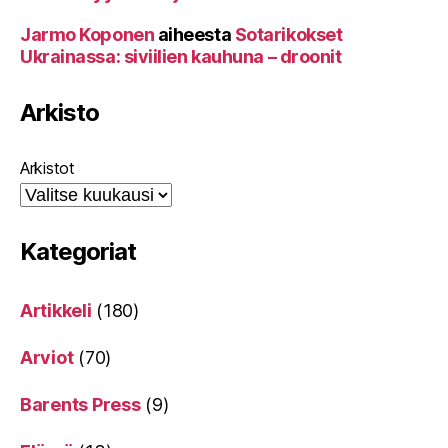
Jarmo Koponen
aiheesta
Sotarikokset
Ukrainassa: siviilien kauhuna – droonit
Arkisto
Arkistot
Kategoriat
Artikkeli
(180)
Arviot
(70)
Barents Press
(9)