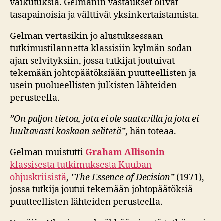
vaikutuksia. Gelmanin vastaukset olivat
tasapainoisia ja välttivät yksinkertaistamista.
Gelman vertasikin jo alustuksessaan
tutkimustilannetta klassisiin kylmän sodan
ajan selvityksiin, jossa tutkijat joutuivat
tekemään johtopäätöksiään puutteellisten ja
usein puolueellisten julkisten lähteiden
perusteella.
”On paljon tietoa, jota ei ole saatavilla ja jota ei
luultavasti koskaan selitetä”
, hän toteaa.
Gelman muistutti
Graham Allisonin
klassisesta tutkimuksesta Kuuban
ohjuskriisistä
,
”The Essence of Decision”
(1971),
jossa tutkija joutui tekemään johtopäätöksiä
puutteellisten lähteiden perusteella.