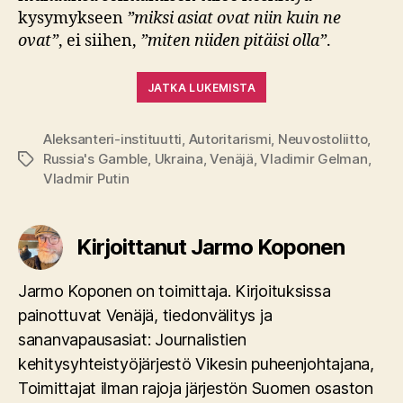
kysymykseen
”miksi asiat ovat niin kuin ne
ovat”
, ei siihen,
”miten niiden pitäisi olla”
.
JATKA LUKEMISTA
Aleksanteri-instituutti
,
Autoritarismi
,
Neuvostoliitto
,
Russia's Gamble
,
Ukraina
,
Venäjä
,
Vladimir Gelman
,
Avainsanat
Vladmir Putin
Kirjoittanut Jarmo Koponen
Jarmo Koponen on toimittaja. Kirjoituksissa
painottuvat Venäjä, tiedonvälitys ja
sananvapausasiat: Journalistien
kehitysyhteistyöjärjestö Vikesin puheenjohtajana,
Toimittajat ilman rajoja järjestön Suomen osaston