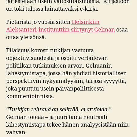
järjestetään usein väitöstilaisuuksia. Kirjastoon
on toki tulossa lainattavaksi e-kirja.
Pietarista jo vuosia sitten
Helsinkiin
Aleksanteri-instituuttiin siirtynyt Gelman
osaa
ottaa yleisönsä.
Tilaisuus korosti tutkijan vastuuta
objektiivisuudesta ja osoitti vertailevan
politiikan tutkimuksen arvon. Gelmanin
lähestymistapa, jossa hän yhdisti historiallisen
perspektiivin nykyanalyysiin, tarjosi syvyyttä,
joka puuttuu usein päivänpoliittisesta
kommentoinnista.
”Tutkijan tehtävä on selittää, ei arvioida,”
Gelman toteaa – ja juuri tämä neutraali
lähestymistapa tekee hänen analyysistään niin
vahvan.