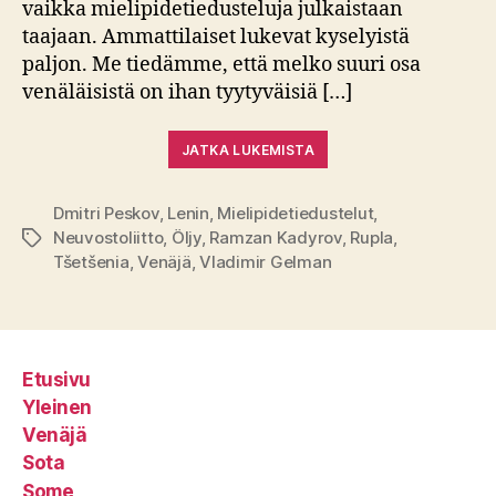
vaikka mielipidetiedusteluja julkaistaan
taajaan. Ammattilaiset lukevat kyselyistä
paljon. Me tiedämme, että melko suuri osa
venäläisistä on ihan tyytyväisiä […]
JATKA LUKEMISTA
Dmitri Peskov
,
Lenin
,
Mielipidetiedustelut
,
Neuvostoliitto
,
Öljy
,
Ramzan Kadyrov
,
Rupla
,
Avainsanat
Tšetšenia
,
Venäjä
,
Vladimir Gelman
Etusivu
Yleinen
Venäjä
Sota
Some