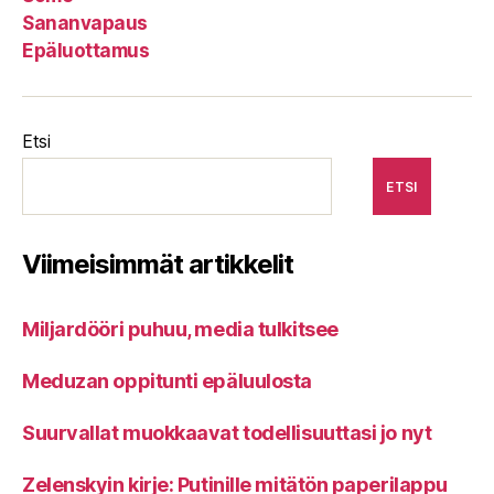
Sananvapaus
Epäluottamus
Etsi
ETSI
Viimeisimmät artikkelit
Miljardööri puhuu, media tulkitsee
Meduzan oppitunti epäluulosta
Suurvallat muokkaavat todellisuuttasi jo nyt
Zelenskyin kirje: Putinille mitätön paperilappu