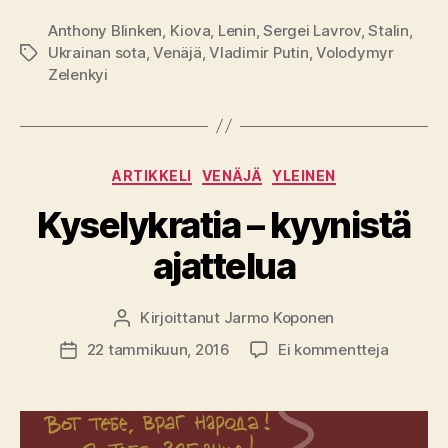
Anthony Blinken
,
Kiova
,
Lenin
,
Sergei Lavrov
,
Stalin
,
Ukrainan sota
,
Venäjä
,
Vladimir Putin
,
Volodymyr
Avainsanat
Zelenkyi
Kategoriat
ARTIKKELI
VENÄJÄ
YLEINEN
Kyselykratia – kyynistä
ajattelua
Kirjoittanut
Jarmo Koponen
Kirjoittaja
artikkeli
22 tammikuun, 2016
Ei kommentteja
Julkaisupäivämäärä
Kyselykr
–
kyynistä
ajattelu