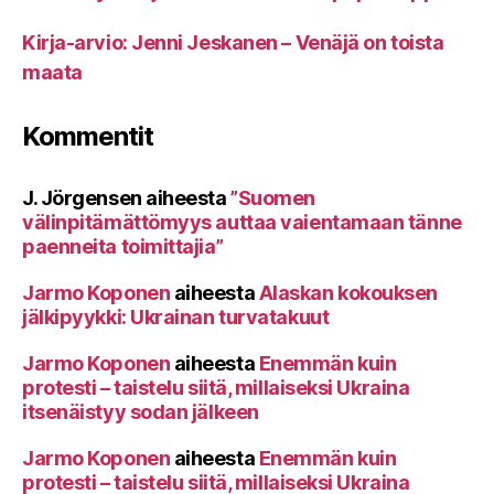
Kirja-arvio: Jenni Jeskanen – Venäjä on toista
maata
Kommentit
J. Jörgensen
aiheesta
”Suomen
välinpitämättömyys auttaa vaientamaan tänne
paenneita toimittajia”
Jarmo Koponen
aiheesta
Alaskan kokouksen
jälkipyykki: Ukrainan turvatakuut
Jarmo Koponen
aiheesta
Enemmän kuin
protesti – taistelu siitä, millaiseksi Ukraina
itsenäistyy sodan jälkeen
Jarmo Koponen
aiheesta
Enemmän kuin
protesti – taistelu siitä, millaiseksi Ukraina