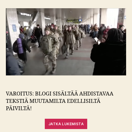
Venäjä
aseitaan
esitteli
VAROITUS: BLOGI SISÄLTÄÄ AHDISTAVAA
TEKSTIÄ MUUTAMILTA EDELLISILTÄ
PÄIVILTÄ!
JATKA LUKEMISTA