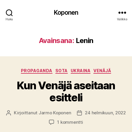
Koponen
Haku
Valikko
Avainsana:
Lenin
Kategoriat
PROPAGANDA
SOTA
UKRAINA
VENÄJÄ
Kun Venäjä aseitaan
esitteli
Kirjoittanut
Jarmo Koponen
24 helmikuun, 2022
Kirjoittaja
Julkaisupäivämäärä
artikkeliin
1 kommentti
Kun