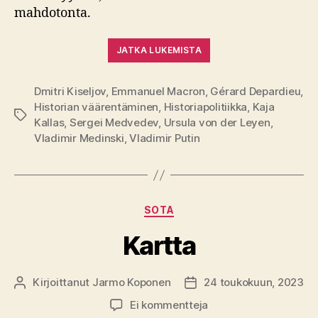
mahdotonta.
JATKA LUKEMISTA
Dmitri Kiseljov
,
Emmanuel Macron
,
Gérard Depardieu
,
Historian väärentäminen
,
Historiapolitiikka
,
Kaja
Avainsanat
Kallas
,
Sergei Medvedev
,
Ursula von der Leyen
,
Vladimir Medinski
,
Vladimir Putin
Kategoriat
SOTA
Kartta
Kirjoittanut
Jarmo Koponen
24 toukokuun, 2023
Kirjoittaja
Julkaisupäivämäärä
artikkeliin
Ei kommentteja