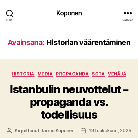
Koponen
Haku
Valikko
Avainsana:
Historian väärentäminen
Kategoriat
HISTORIA
MEDIA
PROPAGANDA
SOTA
VENÄJÄ
Istanbulin neuvottelut –
propaganda vs.
todellisuus
Kirjoittanut
Jarmo Koponen
19 toukokuun, 2025
Kirjoittaja
Julkaisupäivämäärä