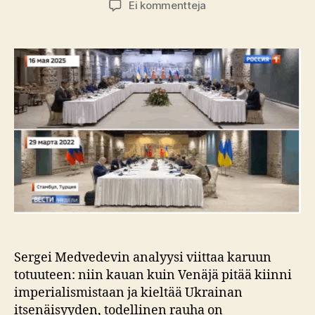
artikkeliin
Ei kommentteja
Istanbulin
neuvottelut
–
propaganda
vs.
todellisuus
Sergei Medvedevin analyysi viittaa karuun
totuuteen: niin kauan kuin Venäjä pitää kiinni
imperialismistaan ja kieltää Ukrainan
itsenäisyyden, todellinen rauha on