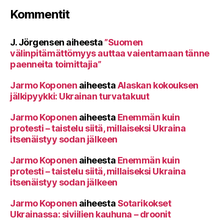
Kommentit
J. Jörgensen
aiheesta
”Suomen
välinpitämättömyys auttaa vaientamaan tänne
paenneita toimittajia”
Jarmo Koponen
aiheesta
Alaskan kokouksen
jälkipyykki: Ukrainan turvatakuut
Jarmo Koponen
aiheesta
Enemmän kuin
protesti – taistelu siitä, millaiseksi Ukraina
itsenäistyy sodan jälkeen
Jarmo Koponen
aiheesta
Enemmän kuin
protesti – taistelu siitä, millaiseksi Ukraina
itsenäistyy sodan jälkeen
Jarmo Koponen
aiheesta
Sotarikokset
Ukrainassa: siviilien kauhuna – droonit