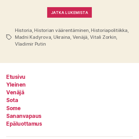
JATKA LUKEMISTA
Historia
,
Historian väärentäminen
,
Historiapolitiikka
,
Madni Kadyrova
,
Ukraina
,
Venäjä
,
Vitali Zorkin
,
Avainsanat
Vladimir Putin
Etusivu
Yleinen
Venäjä
Sota
Some
Sananvapaus
Epäluottamus