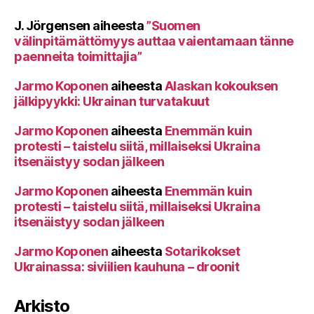
J. Jörgensen
aiheesta
”Suomen
välinpitämättömyys auttaa vaientamaan tänne
paenneita toimittajia”
Jarmo Koponen
aiheesta
Alaskan kokouksen
jälkipyykki: Ukrainan turvatakuut
Jarmo Koponen
aiheesta
Enemmän kuin
protesti – taistelu siitä, millaiseksi Ukraina
itsenäistyy sodan jälkeen
Jarmo Koponen
aiheesta
Enemmän kuin
protesti – taistelu siitä, millaiseksi Ukraina
itsenäistyy sodan jälkeen
Jarmo Koponen
aiheesta
Sotarikokset
Ukrainassa: siviilien kauhuna – droonit
Arkisto