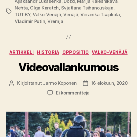
Aljaksandr Lukašenka
,
Dožd
,
Marija Kalesnikava
,
Nehta
,
Olga Karatch
,
Svjatlana Tsihanouskaja
,
Avainsanat
TUT.BY
,
Valko-Venäjä
,
Venäjä
,
Veranika Tsapkala
,
Vladimir Putin
,
Vremja
Kategoriat
ARTIKKELI
HISTORIA
OPPOSITIO
VALKO-VENÄJÄ
Videovallankumous
Kirjoittanut
Jarmo Koponen
16 elokuun, 2020
Kirjoittaja
Julkaisupäivämäärä
artikkeliin
Ei kommentteja
Videovallankumous