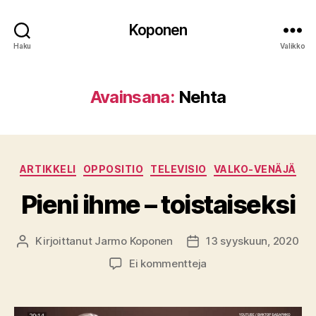
Koponen
Haku
Valikko
Avainsana:
Nehta
Kategoriat
ARTIKKELI
OPPOSITIO
TELEVISIO
VALKO-VENÄJÄ
Pieni ihme – toistaiseksi
Kirjoittanut
Jarmo Koponen
13 syyskuun, 2020
Kirjoittaja
Julkaisupäivämäärä
artikkeliin
Ei kommentteja
Pieni
ihme
–