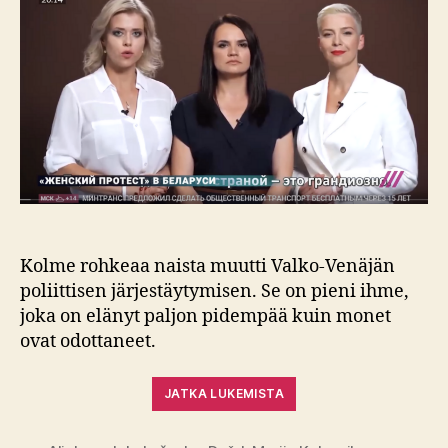
toistaiseksi
Kolme rohkeaa naista muutti Valko-Venäjän
poliittisen järjestäytymisen. Se on pieni ihme,
joka on elänyt paljon pidempää kuin monet
ovat odottaneet.
JATKA LUKEMISTA