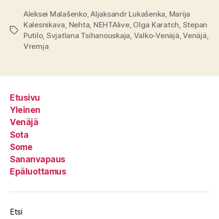
Aleksei Malašenko
,
Aljaksandr Lukašenka
,
Marija
Kalesnikava
,
Nehta
,
NEHTAlive
,
Olga Karatch
,
Stepan
Avainsanat
Putilo
,
Svjatlana Tsihanouskaja
,
Valko-Venäjä
,
Venäjä
,
Vremja
Etusivu
Yleinen
Venäjä
Sota
Some
Sananvapaus
Epäluottamus
Etsi