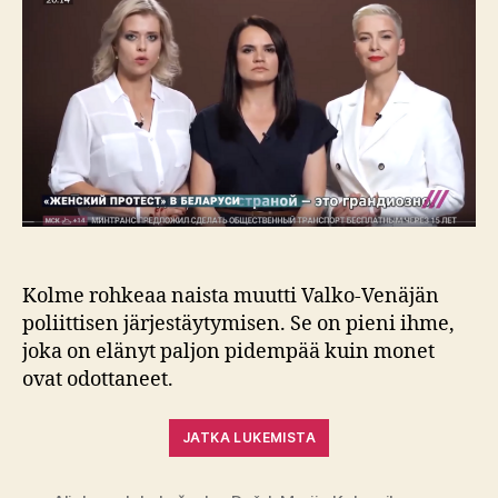
toistaiseksi
Kolme rohkeaa naista muutti Valko-Venäjän
poliittisen järjestäytymisen. Se on pieni ihme,
joka on elänyt paljon pidempää kuin monet
ovat odottaneet.
JATKA LUKEMISTA