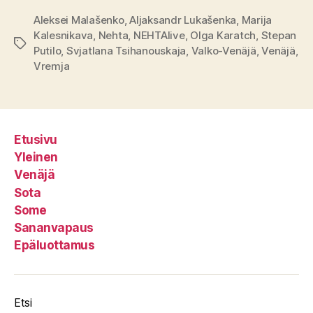
Aleksei Malašenko
,
Aljaksandr Lukašenka
,
Marija
Kalesnikava
,
Nehta
,
NEHTAlive
,
Olga Karatch
,
Stepan
Avainsanat
Putilo
,
Svjatlana Tsihanouskaja
,
Valko-Venäjä
,
Venäjä
,
Vremja
Etusivu
Yleinen
Venäjä
Sota
Some
Sananvapaus
Epäluottamus
Etsi