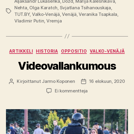
Aljaksandr Lukašenka
,
Dožd
,
Marija Kalesnikava
,
Nehta
,
Olga Karatch
,
Svjatlana Tsihanouskaja
,
Avainsanat
TUT.BY
,
Valko-Venäjä
,
Venäjä
,
Veranika Tsapkala
,
Vladimir Putin
,
Vremja
Kategoriat
ARTIKKELI
HISTORIA
OPPOSITIO
VALKO-VENÄJÄ
Videovallankumous
Kirjoittanut
Jarmo Koponen
16 elokuun, 2020
Kirjoittaja
Julkaisupäivämäärä
artikkeliin
Ei kommentteja
Videovallankumous