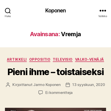
Koponen
Haku
Valikko
Avainsana:
Vremja
Kategoriat
ARTIKKELI
OPPOSITIO
TELEVISIO
VALKO-VENÄJÄ
Pieni ihme – toistaiseksi
Kirjoittanut
Jarmo Koponen
13 syyskuun, 2020
Kirjoittaja
Julkaisupäivämäärä
artikkeliin
Ei kommentteja
Pieni
ihme
–