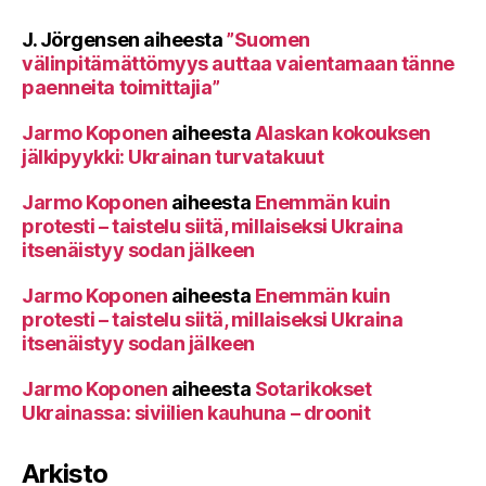
J. Jörgensen
aiheesta
”Suomen
välinpitämättömyys auttaa vaientamaan tänne
paenneita toimittajia”
Jarmo Koponen
aiheesta
Alaskan kokouksen
jälkipyykki: Ukrainan turvatakuut
Jarmo Koponen
aiheesta
Enemmän kuin
protesti – taistelu siitä, millaiseksi Ukraina
itsenäistyy sodan jälkeen
Jarmo Koponen
aiheesta
Enemmän kuin
protesti – taistelu siitä, millaiseksi Ukraina
itsenäistyy sodan jälkeen
Jarmo Koponen
aiheesta
Sotarikokset
Ukrainassa: siviilien kauhuna – droonit
Arkisto