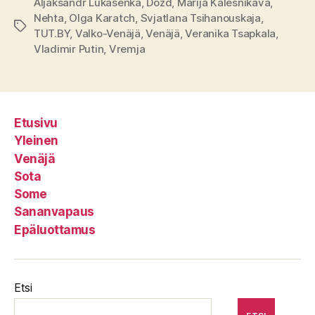
Aljaksandr Lukašenka
,
Dožd
,
Marija Kalesnikava
,
Nehta
,
Olga Karatch
,
Svjatlana Tsihanouskaja
,
Avainsanat
TUT.BY
,
Valko-Venäjä
,
Venäjä
,
Veranika Tsapkala
,
Vladimir Putin
,
Vremja
Etusivu
Yleinen
Venäjä
Sota
Some
Sananvapaus
Epäluottamus
Etsi