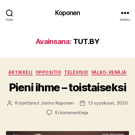
Koponen
Haku
Valikko
Avainsana:
TUT.BY
Kategoriat
ARTIKKELI
OPPOSITIO
TELEVISIO
VALKO-VENÄJÄ
Pieni ihme – toistaiseksi
Kirjoittanut
Jarmo Koponen
13 syyskuun, 2020
Kirjoittaja
Julkaisupäivämäärä
artikkeliin
Ei kommentteja
Pieni
ihme
–