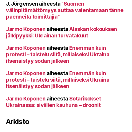
J. Jörgensen
aiheesta
”Suomen
välinpitämättömyys auttaa vaientamaan tänne
paenneita toimittajia”
Jarmo Koponen
aiheesta
Alaskan kokouksen
jälkipyykki: Ukrainan turvatakuut
Jarmo Koponen
aiheesta
Enemmän kuin
protesti – taistelu siitä, millaiseksi Ukraina
itsenäistyy sodan jälkeen
Jarmo Koponen
aiheesta
Enemmän kuin
protesti – taistelu siitä, millaiseksi Ukraina
itsenäistyy sodan jälkeen
Jarmo Koponen
aiheesta
Sotarikokset
Ukrainassa: siviilien kauhuna – droonit
Arkisto