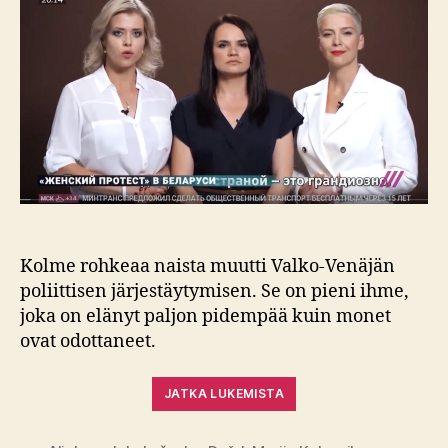
toistaiseksi
Kolme rohkeaa naista muutti Valko-Venäjän
poliittisen järjestäytymisen. Se on pieni ihme,
joka on elänyt paljon pidempää kuin monet
ovat odottaneet.
JATKA LUKEMISTA