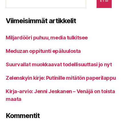
ETSI
Viimeisimmät artikkelit
Miljardööri puhuu, media tulkitsee
Meduzan oppitunti epäluulosta
Suurvallat muokkaavat todellisuuttasi jo nyt
Zelenskyin kirje: Putinille mitätön paperilappu
Kirja-arvio: Jenni Jeskanen – Venäjä on toista
maata
Kommentit